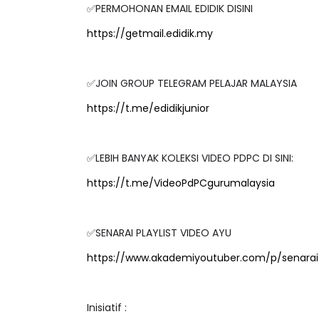
✅PERMOHONAN EMAIL EDIDIK DISINI
https://getmail.edidik.my
✅JOIN GROUP TELEGRAM PELAJAR MALAYSIA
https://t.me/edidikjunior
✅LEBIH BANYAK KOLEKSI VIDEO PDPC DI SINI:
https://t.me/VideoPdPCgurumalaysia
✅SENARAI PLAYLIST VIDEO AYU
https://www.akademiyoutuber.com/p/senarai-
Inisiatif :