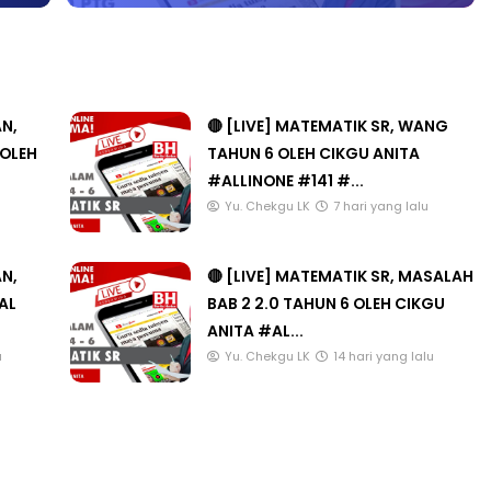
AN,
🔴 [LIVE] MATEMATIK SR, WANG
 OLEH
TAHUN 6 OLEH CIKGU ANITA
#ALLINONE #141 #...
Yu. Chekgu LK
7 hari yang lalu
AN,
🔴 [LIVE] MATEMATIK SR, MASALAH
AL
BAB 2 2.0 TAHUN 6 OLEH CIKGU
ANITA #AL...
u
Yu. Chekgu LK
14 hari yang lalu