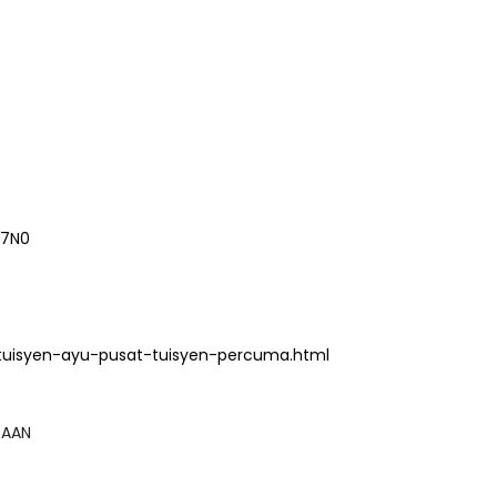
57N0
tuisyen-ayu-pusat-tuisyen-percuma.html
GSAAN