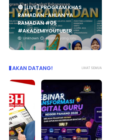
🔴 [LIVE] PROGRAM KHAS
RAMADAN : AHLAN YA
RAMADAN #05
#AKADEMIYOUTUBER
Unknown
4 tahun yang lalu
AKAN DATANG!
LIHAT SEMUA