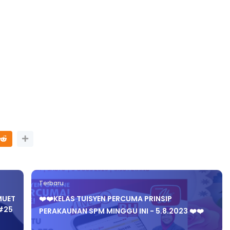
LIVE
n 4
🔴 [LIVE] PRINSIP PERAKAUNAN,
ng lalu
PECUT SKOR SOALAN 1 TRIAL
OLEH CIKGU WAN...
Yu. Chekgu LK
dalam 10 jam yang lalu
Terbaru
MUET
❤️❤️KELAS TUISYEN PERCUMA PRINSIP
 #25
PERAKAUNAN SPM MINGGU INI - 5.8.2023 ❤️❤️