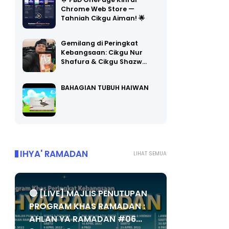
Chrome Web Store —
Tahniah Cikgu Aiman! 🌟
Gemilang di Peringkat
Kebangsaan: Cikgu Nur
Shafura & Cikgu Shazw…
BAHAGIAN TUBUH HAIWAN
IHYA' RAMADAN
LIHAT SEMUA
🔴 [LIVE] MAJLIS PENUTUPAN
PROGRAM KHAS RAMADAN :
AHLAN YA RAMADAN #06...