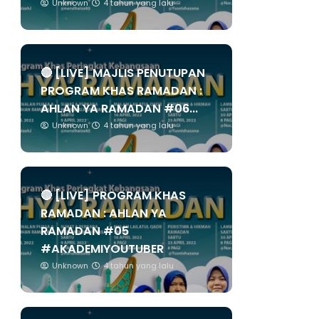
Unknown
4 tahun yang lalu
🔴 [LIVE] MAJLIS PENUTUPAN
PROGRAM KHAS RAMADAN :
AHLAN YA RAMADAN #06...
Unknown
4 tahun yang lalu
🔴 [LIVE] PROGRAM KHAS
RAMADAN : AHLAN YA
RAMADAN #05
#AKADEMIYOUTUBER
Unknown
4 tahun yang lalu