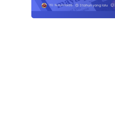
YU. Nurul Haiza
3 tahun yang lalu