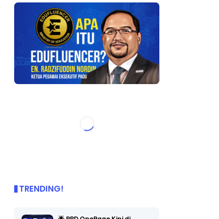
TRENDING!
🌟 PBD OnePage Kini di