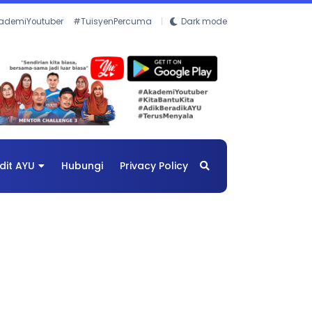
ademiYoutuber
#TuisyenPercuma
Dark mode
dit AYU
Hubungi
Privacy Policy