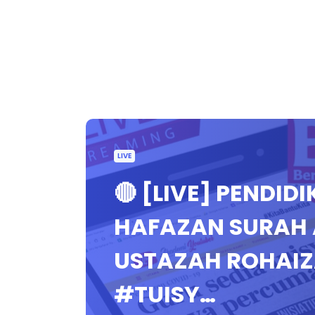
LIVE
🔴 [LIVE] PENDID
HAFAZAN SURAH 
USTAZAH ROHAIZ
#TUISY…