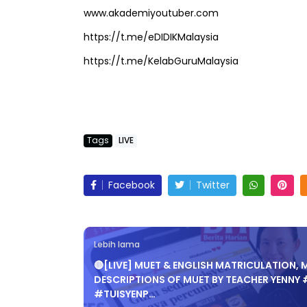
www.akademiyoutuber.com
https://t.me/eDIDIKMalaysia
https://t.me/KelabGuruMalaysia
IVE
Sejarah Tingkata
 [LIVE] MATEMATIK SR, WANG
Unknown
7 hari ya
AHUN 6 OLEH CIKGU ANITA
ALLINONE #141 #...
Tags
LIVE
Yu. Chekgu LK
7 hari yang lalu
Facebook
Twitter
Lebih lama
🔴[LIVE] MUET & ENGLISH MATRICULATION, 
DESCRIPTIONS OF MUET BY TEACHER YENNY
#TUISYENP…