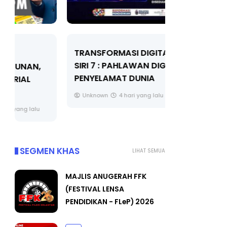
TRANSFORMASI DIGITAL GURU
MAJLIS A
SIRI 7 : PAHLAWAN DIGITAL
(FESTIVAL
PENYELAMAT DUNIA
FLeP) 202
Unknown
4 hari yang lalu
Unknown
SEGMEN KHAS
LIHAT SEMUA
MAJLIS ANUGERAH FFK
(FESTIVAL LENSA
PENDIDIKAN - FLeP) 2026