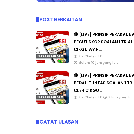
POST BERKAITAN
🔴 [LIVE] PRINSIP PERAKAUN
PECUT SKOR SOALAN 1 TRIAL
CIKGU WAN...
Yu. Chekgu LK
dalam 10 jam yang lalu
🔴 [LIVE] PRINSIP PERAKAUN
BEDAH TUNTAS SOALAN 1 TRI
OLEH CIKGU ...
Yu. Chekgu LK
8 hari yang lal
CATAT ULASAN