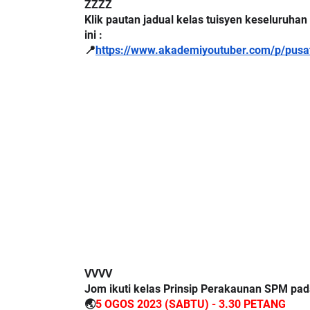
ZZZZ
Klik pautan jadual kelas tuisyen keseluruhan
ini :
📍
https://www.akademiyoutuber.com/p/pusat
BICARA PROFESIONAL 8 
TIMBALAN KETUA PENG
E] PRINSIP PERAKAUNAN,
PENDIDIKAN MALAYSIA
UNTAS SOALAN 1 TRIAL
GU ...
Unknown
9 hari yang lalu
gu LK
7 hari yang lalu
VVVV
Jom ikuti kelas Prinsip Perakaunan SPM pada
🌏
5 OGOS 2023 (SABTU) - 3.30 PETANG