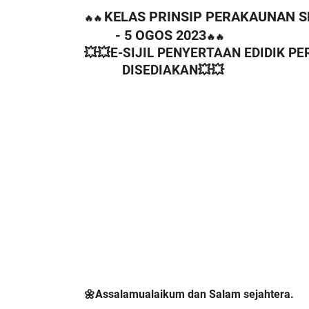
KELAS PRINSIP PERAKAUNAN S
🔥🔥
- 5 OGOS 2023
🔥🔥
💥💥E-SIJIL PENYERTAAN EDIDIK 
DISEDIAKAN💥💥
🌼Assalamualaikum dan Salam sejahtera.