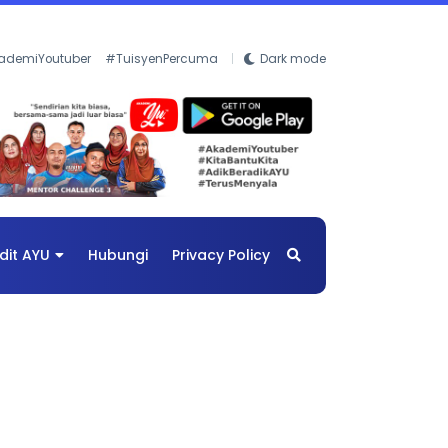
ademiYoutuber
#TuisyenPercuma
Dark mode
dit AYU
Hubungi
Privacy Policy