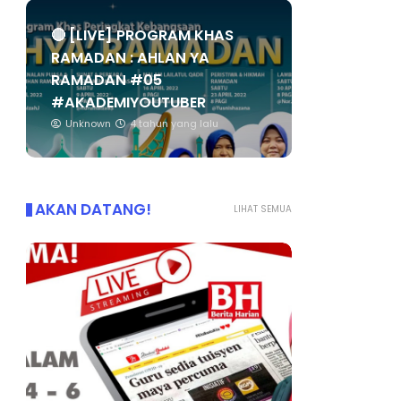
🔴 [LIVE] PROGRAM KHAS
RAMADAN : AHLAN YA
RAMADAN #05
#AKADEMIYOUTUBER
Unknown
4 tahun yang lalu
AKAN DATANG!
LIHAT SEMUA