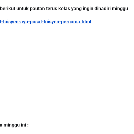
 berikut untuk pautan terus kelas yang ingin dihadiri minggu
-tuisyen-ayu-pusat-tuisyen-percuma.html
L
:
MAJLIS ANUGERAH FFK
ARAH
(FESTIVAL LENSA PENDIDIKAN -

FLeP) 2026
T
#
Unknown
4 hari yang lalu
 minggu ini :