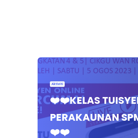
Aktiviti
❤️❤️KELAS TUISY
PERAKAUNAN SPM 
❤️❤️