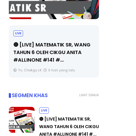
IVE
Sejarah Tingkata
 [LIVE] MATEMATIK SR, WANG
Unknown
6 hari yan
AHUN 6 OLEH CIKGU ANITA
ALLINONE #141 #...
Yu. Chekgu LK
6 hari yang lalu
SEGMEN KHAS
LIHAT SEMUA
LIVE
🔴 [LIVE] MATEMATIK SR,
WANG TAHUN 6 OLEH CIKGU
ANITA #ALLINONE #141 #...