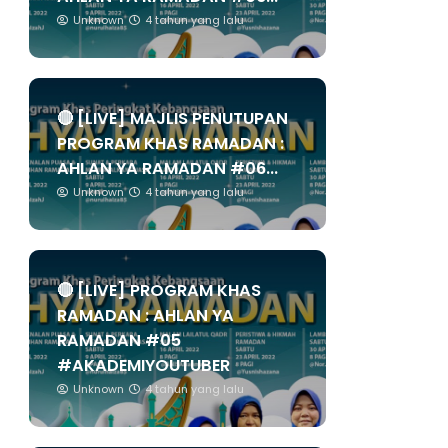
Unknown
4 tahun yang lalu
🔴 [LIVE] MAJLIS PENUTUPAN
PROGRAM KHAS RAMADAN :
AHLAN YA RAMADAN #06...
Unknown
4 tahun yang lalu
🔴 [LIVE] PROGRAM KHAS
RAMADAN : AHLAN YA
RAMADAN #05
#AKADEMIYOUTUBER
Unknown
4 tahun yang lalu