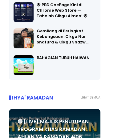
🌟 PBD OnePage Kini di
Chrome Web Store —
Tahniah Cikgu Aiman! 🌟
Gemilang di Peringkat
Kebangsaan: Cikgu Nur
Shafura & Cikgu Shazw…
BAHAGIAN TUBUH HAIWAN
IHYA' RAMADAN
LIHAT SEMUA
🔴 [LIVE] MAJLIS PENUTUPAN
PROGRAM KHAS RAMADAN :
AHLAN YA RAMADAN #06...