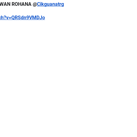
GU WAN ROHANA @
Cikguanatrg
atch?v=QRSdn9VMDJo