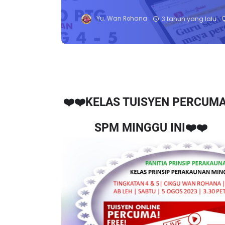
Yu. Wan Rohana
3 tahun yang lalu
❤️❤️KELAS TUISYEN PERCUM
SPM MINGGU INI❤️❤️