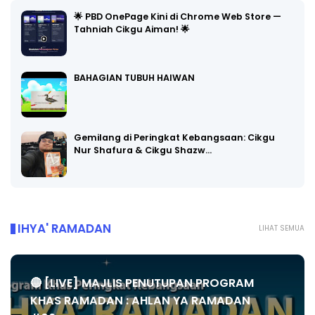
🌟 PBD OnePage Kini di Chrome Web Store —
Tahniah Cikgu Aiman! 🌟
BAHAGIAN TUBUH HAIWAN
Gemilang di Peringkat Kebangsaan: Cikgu
Nur Shafura & Cikgu Shazw…
IHYA' RAMADAN
LIHAT SEMUA
🔴 [LIVE] MAJLIS PENUTUPAN PROGRAM
KHAS RAMADAN : AHLAN YA RAMADAN