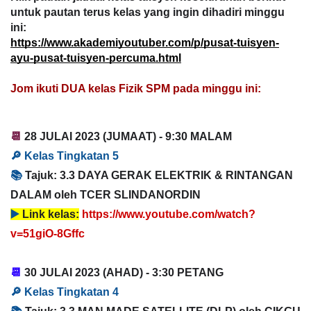
untuk pautan terus kelas yang ingin dihadiri minggu
ini:
https://www.akademiyoutuber.com/p/pusat-tuisyen-
ayu-pusat-tuisyen-percuma.html
Jom ikuti DUA kelas Fizik SPM pada minggu ini
:
📆
28
JULAI
2023
(JUMAAT) -
9:30 MALAM
🔎
Kelas Tingkatan 5
📚
T
ajuk:
3.3 DAYA GERAK ELEKTRIK & RINTANGAN
DALAM oleh TCER SLINDANORDIN
▶️
Link kelas:
https://www.youtube.com/watch?
v=51giO-8Gffc
📆
30
JULAI
2023
(AHAD) -
3:30 PETANG
🔎
Kelas Tingkatan 4
📚
T
ajuk: 3.3 MAN MADE SATELLITE (DLP) oleh CIKGU