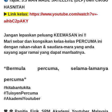
HASNITAH
▶️
Link kelas:
https://www.youtube.com/watch?v=-
aihbC2pAKY
Jangan lepaskan peluang KEEMASAN ini !!
Mari sebar dan kongsikan kelas-kelas PERCUMA ini
dengan rakan-rakan & saudara-mara yang anda
sayang agar ramai yang dapat manfaatnya.
“Bermula percuma, selama-lamanya
percuma”
#kitabantukita
#TuisyenPercuma
#AkademiYoutuber
💖🌹Panitia Fizik SPM Akademi Youtuber Malaysia