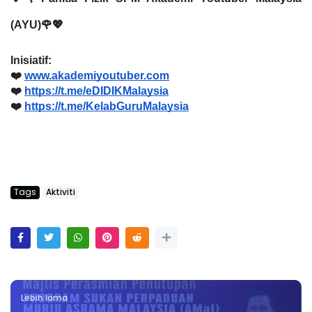
(AYU)🌹💖
Inisiatif:
❤️
www.akademiyoutuber.com
❤️
https://t.me/eDIDIKMalaysia
❤️
https://t.me/KelabGuruMalaysia
Tags
Aktiviti
Lebih lama