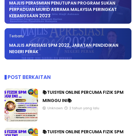
MAJLIS PERASMIAN PENUTUPAN PROGRAM SUKAN
PERPADUAN MURID ASRAMA MALAYSIA PERINGKAT
KEBANGSAAN 2023
Terbaru
MAJLIS APRESIASI SPM 2022, JABATAN PENDIDIKAN
NEGERI PERAK
POST BERKAITAN
📚TUISYEN ONLINE PERCUMA FIZIK SPM
MINGGU INI📚
Unknown
2 tahun yang lalu
📚TUISYEN ONLINE PERCUMA FIZIK SPM