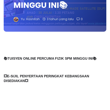
MINGGU INI📚
Yu. Hasnitah
3 tahun yang lalu
0
📚TUISYEN ONLINE PERCUMA FIZIK SPM MINGGU INI📚
💥E-SIJIL PENYERTAAN PERINGKAT KEBANGSAAN
DISEDIAKAN💥