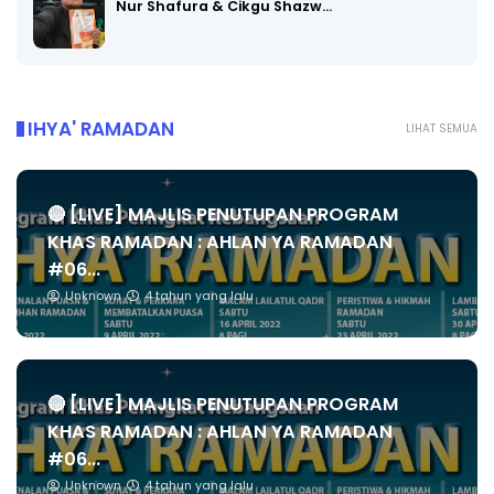
Nur Shafura & Cikgu Shazw…
IHYA' RAMADAN
LIHAT SEMUA
🔴 [LIVE] MAJLIS PENUTUPAN PROGRAM
KHAS RAMADAN : AHLAN YA RAMADAN
#06...
Unknown
4 tahun yang lalu
🔴 [LIVE] MAJLIS PENUTUPAN PROGRAM
KHAS RAMADAN : AHLAN YA RAMADAN
#06...
Unknown
4 tahun yang lalu