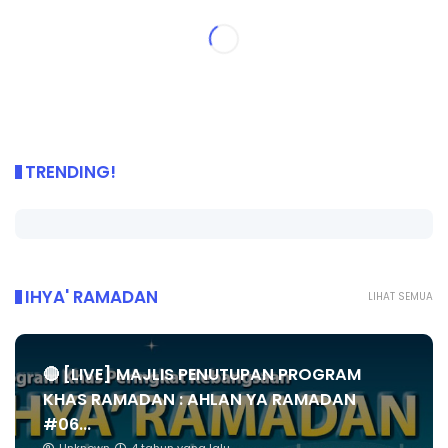
TRENDING!
IHYA' RAMADAN
LIHAT SEMUA
🔴 [LIVE] MAJLIS PENUTUPAN PROGRAM
KHAS RAMADAN : AHLAN YA RAMADAN
#06...