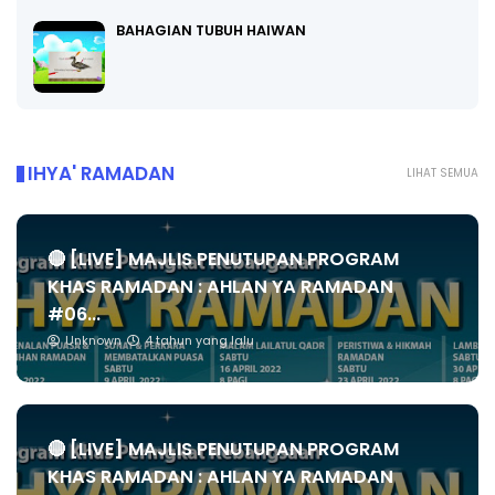
BAHAGIAN TUBUH HAIWAN
IHYA' RAMADAN
LIHAT SEMUA
🔴 [LIVE] MAJLIS PENUTUPAN PROGRAM
KHAS RAMADAN : AHLAN YA RAMADAN
#06...
Unknown
4 tahun yang lalu
🔴 [LIVE] MAJLIS PENUTUPAN PROGRAM
KHAS RAMADAN : AHLAN YA RAMADAN