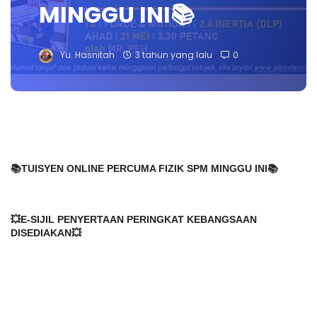
MINGGU INI📚
Yu. Hasnitah
3 tahun yang lalu
0
📚TUISYEN ONLINE PERCUMA FIZIK SPM MINGGU INI📚
💥E-SIJIL PENYERTAAN PERINGKAT KEBANGSAAN 
DISEDIAKAN💥