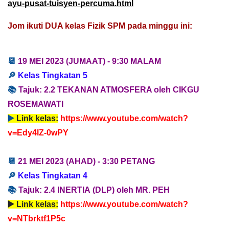
ayu-pusat-tuisyen-percuma.html
Jom ikuti DUA kelas Fizik SPM pada minggu ini
:
📆 
19 MEI 2023
 (JUMAAT) - 
9:30 MALAM
🔎 
Kelas Tingkatan 5
📚
T
ajuk: 
2.2 TEKANAN ATMOSFERA oleh CIKGU 
ROSEMAWATI
▶️ 
Link kelas:
https://www.youtube.com/watch?
v=Edy4lZ-0wPY
📆 
21
 MEI 2023
 (AHAD) - 
3:30 PETANG
🔎 
Kelas Tingkatan 4
📚 
T
ajuk: 2.4 INERTIA
 (DLP) oleh MR. PEH
▶️ 
Link kelas:
https://www.youtube.com/watch?
v=NTbrktf1P5c