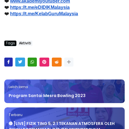
❤️ 
www.akademiyoutuber.com
❤️ 
https://t.me/eDIDIKMalaysia
❤️ 
https://t.me/KelabGuruMalaysia
Tags
Aktiviti
Lebih lama
Program Santai Mesra Bowling 2023
Terbaru
🔴 [LIVE] FIZIK TING 5, 2.1 TEKANAN ATMOSFERA OLEH