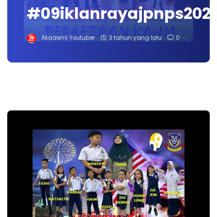
#09iklanrayajpnps202
Akademi Youtuber
3 tahun yang lalu
0