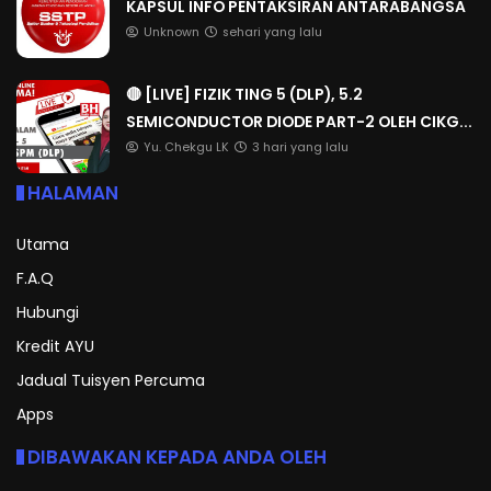
KAPSUL INFO PENTAKSIRAN ANTARABANGSA
Unknown
sehari yang lalu
🔴 [LIVE] FIZIK TING 5 (DLP), 5.2
SEMICONDUCTOR DIODE PART-2 OLEH CIKG...
Yu. Chekgu LK
3 hari yang lalu
HALAMAN
Utama
F.A.Q
Hubungi
Kredit AYU
Jadual Tuisyen Percuma
Apps
DIBAWAKAN KEPADA ANDA OLEH