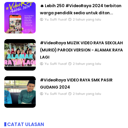
🔥 Lebih 250 #VideoRaya 2024 terbitan
warga pendidik sedia untuk diton...
Yu. Suffi Yusof
2 tahun yang lalu
#VideoRaya MUZIK VIDEO RAYA SEKOLAH
(MURID) PARODI VERSION - ALAMAK RAYA
LAGI
Yu. Suffi Yusof
2 tahun yang lalu
#VideoRaya VIDEO RAYA SMK PASIR
GUDANG 2024
Yu. Suffi Yusof
2 tahun yang lalu
CATAT ULASAN