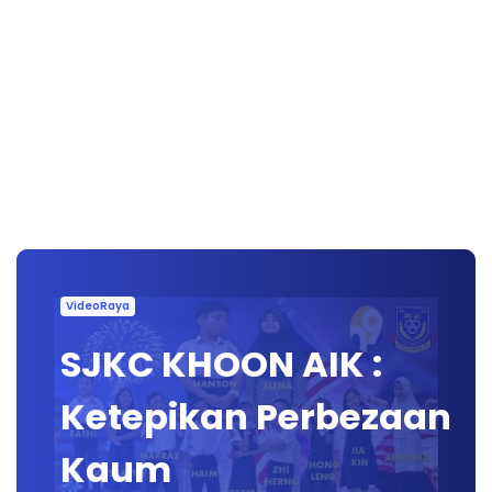
VideoRaya
SJKC KHOON AIK :
Ketepikan Perbezaan
Kaum