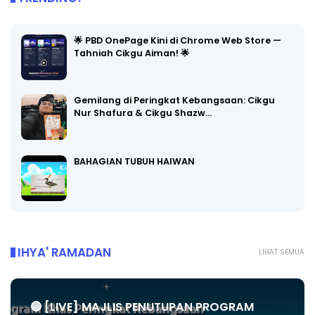
🌟 PBD OnePage Kini di Chrome Web Store —
Tahniah Cikgu Aiman! 🌟
Gemilang di Peringkat Kebangsaan: Cikgu
Nur Shafura & Cikgu Shazw…
BAHAGIAN TUBUH HAIWAN
IHYA' RAMADAN
LIHAT SEMUA
🔴 [LIVE] MAJLIS PENUTUPAN PROGRAM