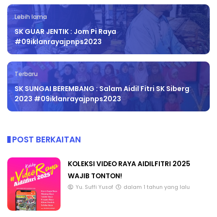
Lebih lama
SK GUAR JENTIK : Jom Pi Raya
#09iklanrayajpnps2023
Terbaru
SK SUNGAI BEREMBANG : Salam Aidil Fitri SK Siberg
2023 #09iklanrayajpnps2023
POST BERKAITAN
KOLEKSI VIDEO RAYA AIDILFITRI 2025
WAJIB TONTON!
Yu. Suffi Yusof
dalam 1 tahun yang lalu