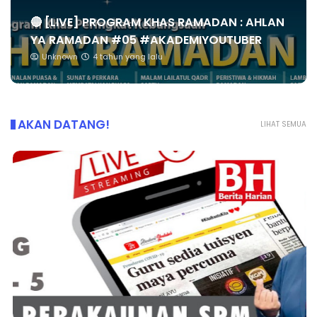
🔴 [LIVE] PROGRAM KHAS RAMADAN : AHLAN
YA RAMADAN #05 #AKADEMIYOUTUBER
Unknown
4 tahun yang lalu
AKAN DATANG!
LIHAT SEMUA