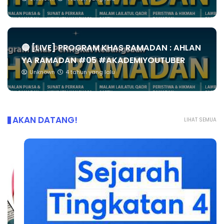
🔴 [LIVE] PROGRAM KHAS RAMADAN : AHLAN
YA RAMADAN #05 #AKADEMIYOUTUBER
Unknown
4 tahun yang lalu
AKAN DATANG!
LIHAT SEMUA