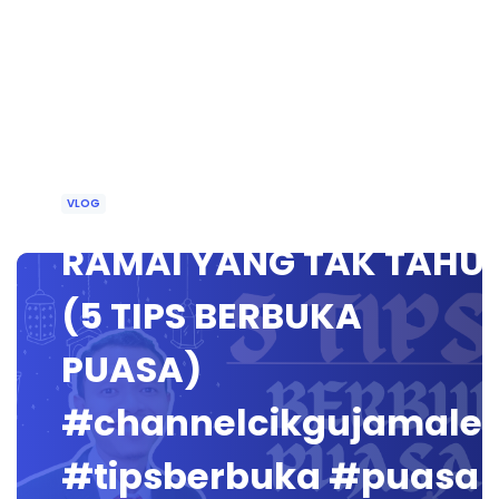
VLOG
RAMAI YANG TAK TAHU!
(5 TIPS BERBUKA
PUASA)
#channelcikgujamale
#tipsberbuka #puasa