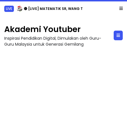
LIVE
🔴 [LIVE] MATEMATIK SR, WANG TAHUN 6 OLEH CIKGU ANITA #ALLINONE #141 #...
Akademi Youtuber
Inspirasi Pendidikan Digital, Dimulakan oleh Guru-
Guru Malaysia untuk Generasi Gemilang