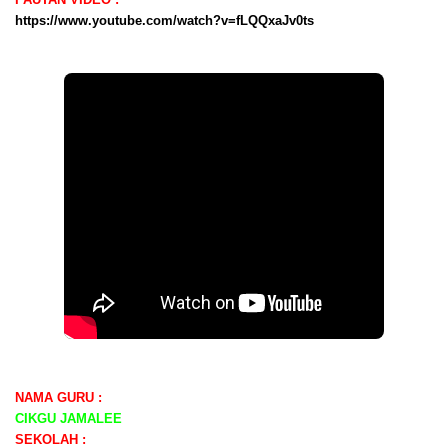
https://www.youtube.com/watch?v=fLQQxaJv0ts
NAMA GURU :
CIKGU JAMALEE
SEKOLAH :