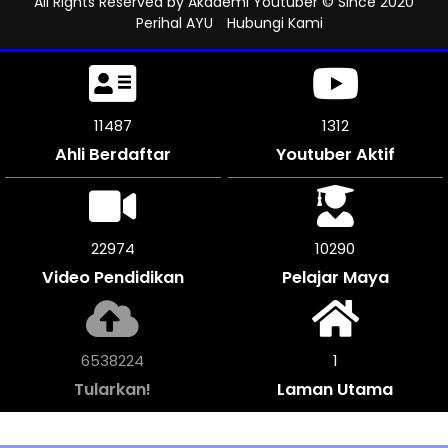
All Rights Reserved by
Akademi Youtuber
© Since 2020
Perihal AYU
Hubungi Kami
11500
1312
Ahli Berdaftar
Youtuber Aktif
23790
10290
Video Pendidikan
Pelajar Maya
6772220
1
Tularkan!
Laman Utama