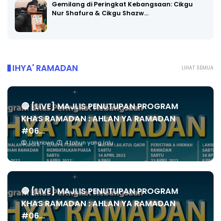
Gemilang di Peringkat Kebangsaan: Cikgu
Nur Shafura & Cikgu Shazw…
IHYA' RAMADAN
LIHAT SEMUA
🔴 [LIVE] MAJLIS PENUTUPAN PROGRAM
KHAS RAMADAN : AHLAN YA RAMADAN
#06...
Unknown
4 tahun yang lalu
🔴 [LIVE] MAJLIS PENUTUPAN PROGRAM
KHAS RAMADAN : AHLAN YA RAMADAN
#06...