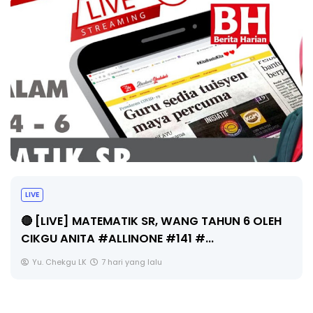
LIVE
🔴 [LIVE] MATEMATIK SR, WANG TAHUN 6 OLEH
CIKGU ANITA #ALLINONE #141 #...
Yu. Chekgu LK
7 hari yang lalu