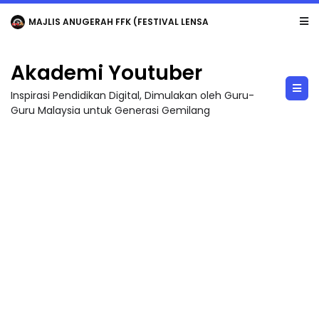
LIVE
🔴 [LIVE] MATEMATIK SR, WANG TAHUN 6 OLEH CIKGU ANITA #ALLINONE #141 #...
Akademi Youtuber
Inspirasi Pendidikan Digital, Dimulakan oleh Guru-
Guru Malaysia untuk Generasi Gemilang