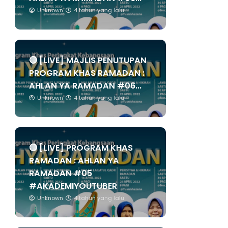
Unknown
4 tahun yang lalu
🔴 [LIVE] MAJLIS PENUTUPAN
PROGRAM KHAS RAMADAN :
AHLAN YA RAMADAN #06...
Unknown
4 tahun yang lalu
🔴 [LIVE] PROGRAM KHAS
RAMADAN : AHLAN YA
RAMADAN #05
#AKADEMIYOUTUBER
Unknown
4 tahun yang lalu