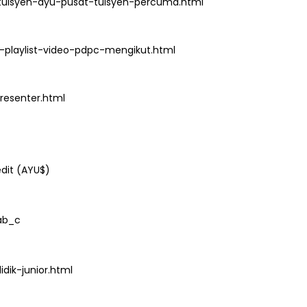
playlist-video-pdpc-mengikut.html
esenter.html
dit (AYU$)
ab_c
ik-junior.html