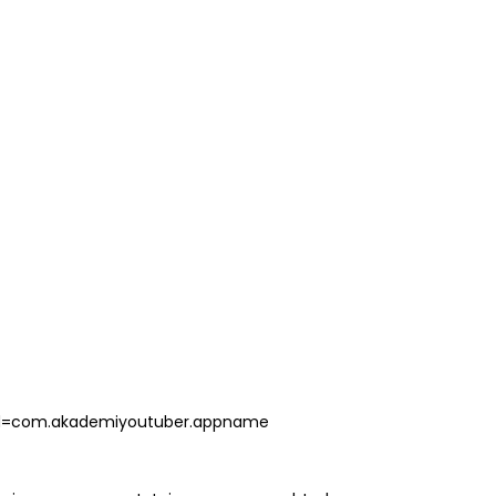
s?id=com.akademiyoutuber.appname
tuisyen-ayu-pusat-tuisyen-percuma.html