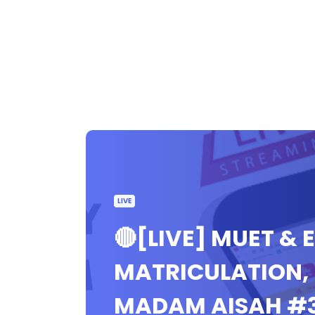
LIVE
🔴[LIVE] MUET & 
MATRICULATION,
MADAM AISAH #