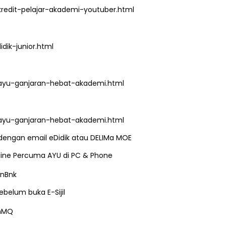
redit-pelajar-akademi-youtuber.html
ik-junior.html
TRANSFORMASI DIGITAL GURU
SIRI 7 : PAHLAWAN DIGITAL
P PERAKAUNAN,
ayu-ganjaran-hebat-akademi.html
PENYELAMAT DUNIA
ALAN 1 TRIAL
Unknown
5 hari yang lalu
ri yang lalu
ayu-ganjaran-hebat-akademi.html
i dengan email eDidik atau DELIMa MOE
Online Percuma AYU di PC & Phone
nBnk
belum buka E-Sijil
ghMQ