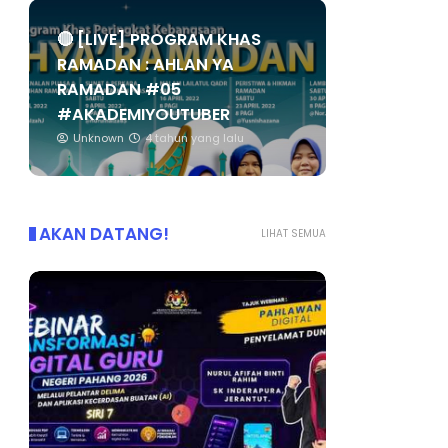
🔴 [LIVE] PROGRAM KHAS
RAMADAN : AHLAN YA
RAMADAN #05
#AKADEMIYOUTUBER
Unknown
4 tahun yang lalu
AKAN DATANG!
LIHAT SEMUA