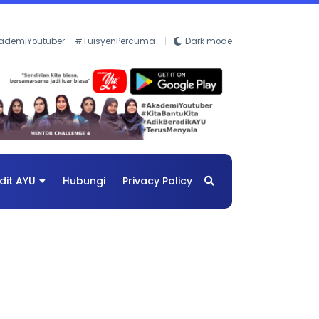
ademiYoutuber
#TuisyenPercuma
Dark mode
dit AYU
Hubungi
Privacy Policy