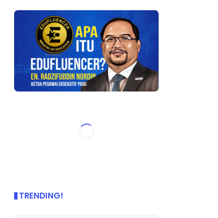
TRENDING!
🌟 PBD OnePage Kini di