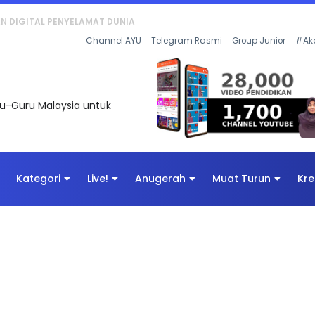
KAN - FLeP) 2026
Channel AYU
Telegram Rasmi
Group Junior
#Ak
uru-Guru Malaysia untuk
Kategori
Live!
Anugerah
Muat Turun
Kre