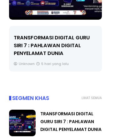
LIVE
MAJLIS ANUGERAH FFK
(FESTIVAL LENSA PENDIDIKAN -
🔴 [LIVE]
FLeP) 2026
TAHUN 6 O
#ALLINONE
Unknown
6 hari yang lalu
Yu. Chekgu 
SEGMEN KHAS
LIHAT SEMUA
TRANSFORMASI DIGITAL
GURU SIRI 7 : PAHLAWAN
DIGITAL PENYELAMAT DUNIA