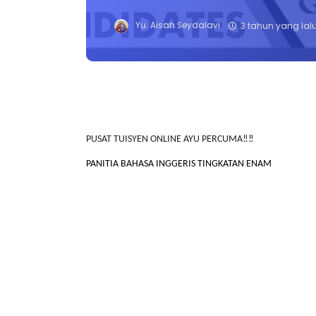
Yu. Aisah Seydalavi
3 tahun yang lal
PUSAT TUISYEN ONLINE AYU PERCUMA‼️‼️
PANITIA BAHASA INGGERIS TINGKATAN ENAM