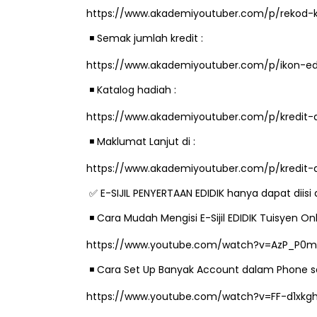
https://www.akademiyoutuber.com/p/rekod-k
️ Semak jumlah kredit :
◾
https://www.akademiyoutuber.com/p/ikon-edid
LIVE
ejarah Tingkatan 4
️ Katalog hadiah :
◾
🔴 [LIVE] PRINSI
Unknown
8 hari yang lalu
https://www.akademiyoutuber.com/p/kredit-
BEDAH TUNTAS SO
OLEH CIKGU ...
️ Maklumat Lanjut di :
◾
Yu. Chekgu LK
9 ha
https://www.akademiyoutuber.com/p/kredit-
E-SIJIL PENYERTAAN EDIDIK hanya dapat diis
✅
️ Cara Mudah Mengisi E-Sijil EDIDIK Tuisyen 
◾
https://www.youtube.com/watch?v=AzP_P0m
️ Cara Set Up Banyak Account dalam Phone se
◾
https://www.youtube.com/watch?v=FF-d1xk
🤎
❤
💛💚💙💜🖤
💜💙💚💛❤