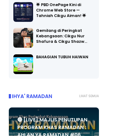
Chrome Web Store —
Tahniah Cikgu Aiman! 🌟
Gemilang di Peringkat
Kebangsaan: Cikgu Nur
Shafura & Cikgu Shazw…
BAHAGIAN TUBUH HAIWAN
IHYA' RAMADAN
LIHAT SEMUA
🔴 [LIVE] MAJLIS PENUTUPAN
PROGRAM KHAS RAMADAN :
AHLAN YA RAMADAN #06...