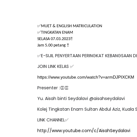
✅
MUET & ENGLISH MATRICULATION
✅
TINGKATAN ENAM
SELASA 07.03.2023‼️
Jam 5.00 petang ‼️
E-SIJIL PENYERTAAN PERINGKAT KEBANGSAAN D
✅
JOIN LINK KELAS
✅
https://www.youtube.com/watch?v=armDJPIXCKM
Presenter :
👏👏
Yu. Aisah binti Seydalavi @aisahseydalavi
Kolej Tingkatan Enam Sultan Abdul Aziz, Kuala 
LINK CHANNEL
✅
http://www.youtube.com/c/AisahSeydalavi