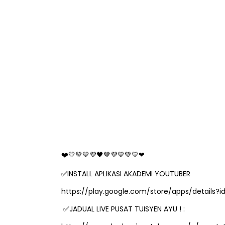
🤎
❤
💛💚💙💜🖤
💜💙💚💛❤
INSTALL APLIKASI AKADEMI YOUTUBER
✅
https://play.google.com/store/apps/detail
JADUAL LIVE PUSAT TUISYEN AYU ! :
✅
https://www.akademiyoutuber.com/p/pusat-