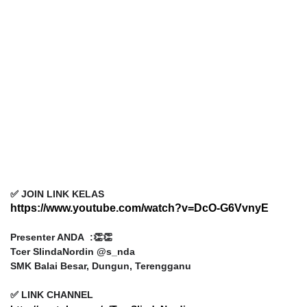
✅ JOIN LINK KELAS
https://www.youtube.com/watch?v=DcO-G6VvnyE
Presenter ANDA :👏👏
Tcer SlindaNordin @s_nda
SMK Balai Besar, Dungun, Terengganu
✅ LINK CHANNEL