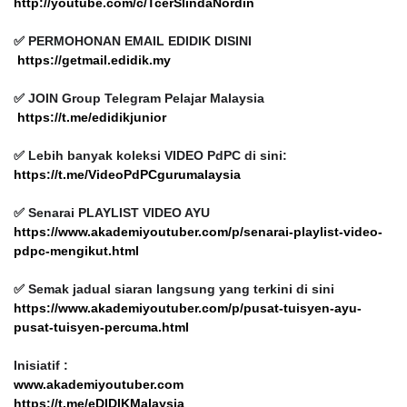
http://youtube.com/c/TcerSlindaNordin
✅ PERMOHONAN EMAIL EDIDIK DISINI
https://getmail.edidik.my
✅ JOIN Group Telegram Pelajar Malaysia
https://t.me/edidikjunior
✅ Lebih banyak koleksi VIDEO PdPC di sini:
https://t.me/VideoPdPCgurumalaysia
✅ Senarai PLAYLIST VIDEO AYU
https://www.akademiyoutuber.com/p/senarai-playlist-video-
pdpc-mengikut.html
✅ Semak jadual siaran langsung yang terkini di sini
https://www.akademiyoutuber.com/p/pusat-tuisyen-ayu-
pusat-tuisyen-percuma.html
Inisiatif :
www.akademiyoutuber.com
https://t.me/eDIDIKMalaysia