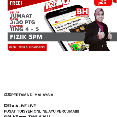
👏👏PERTAMA DI MALAYSIA
💥💥🔥🔥LIVE LIVE
PUSAT TUISYEN ONLINE AYU PERCUMA‼️‼️