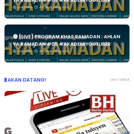
YA RAMADAN #05 #AKADEMIYOUTUBER
Unknown
4 tahun yang lalu
🔴 [LIVE] PROGRAM KHAS RAMADAN : AHLAN
YA RAMADAN #05 #AKADEMIYOUTUBER
Unknown
4 tahun yang lalu
AKAN DATANG!
LIHAT SEMUA