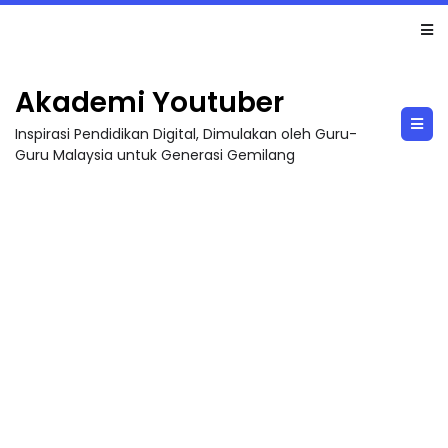
LIVE
🔴 [LIVE] MATEMATIK SR, WANG TAHUN 6 OLEH CIKGU ANITA #ALLINONE #141 #...
Akademi Youtuber
Inspirasi Pendidikan Digital, Dimulakan oleh Guru-
Guru Malaysia untuk Generasi Gemilang