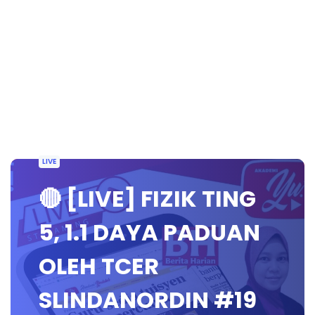
LIVE
🔴 [LIVE] FIZIK TING
5, 1.1 DAYA PADUAN
OLEH TCER
SLINDANORDIN #19