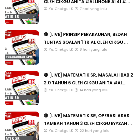
OLEH CIKGU ANITA #ALLINONE #141 #...
Yu. Chekgu LK
7 hari yang lalu
🔴 [LIVE] PRINSIP PERAKAUNAN, BEDAH
TUNTAS SOALAN 1 TRIAL OLEH CIKGU ...
Yu. Chekgu LK
8 hari yang lalu
🔴 [LIVE] MATEMATIK SR, MASALAH BAB 2
2.0 TAHUN 6 OLEH CIKGU ANITA #AL...
Yu. Chekgu LK
14 hari yang lalu
🔴 [LIVE] MATEMATIK SR, OPERASI ASAS
TAMBAH TAHUN 3 OLEH CIKGU EYYZAH ...
Yu. Chekgu LK
22 hari yang lalu