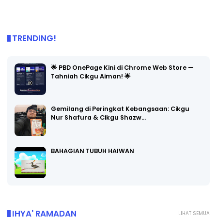
TRENDING!
🌟 PBD OnePage Kini di Chrome Web Store —
Tahniah Cikgu Aiman! 🌟
Gemilang di Peringkat Kebangsaan: Cikgu
Nur Shafura & Cikgu Shazw…
BAHAGIAN TUBUH HAIWAN
IHYA' RAMADAN
LIHAT SEMUA