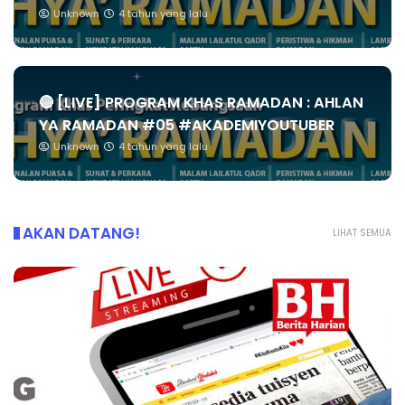
Unknown
4 tahun yang lalu
🔴 [LIVE] PROGRAM KHAS RAMADAN : AHLAN
YA RAMADAN #05 #AKADEMIYOUTUBER
Unknown
4 tahun yang lalu
AKAN DATANG!
LIHAT SEMUA