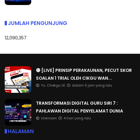
JUMLAH PENGUNJUNG
12,090,357
🔴 [LIVE] PRINSIP PERAKAUNAN, PECUT SKOR
SOALAN 1 TRIAL OLEH CIKGU WAN...
Yu. Chekgu LK
dalam 9 jam yang lalu
TRANSFORMASI DIGITAL GURU SIRI 7 :
PAHLAWAN DIGITAL PENYELAMAT DUNIA
Unknown
4 hari yang lalu
HALAMAN