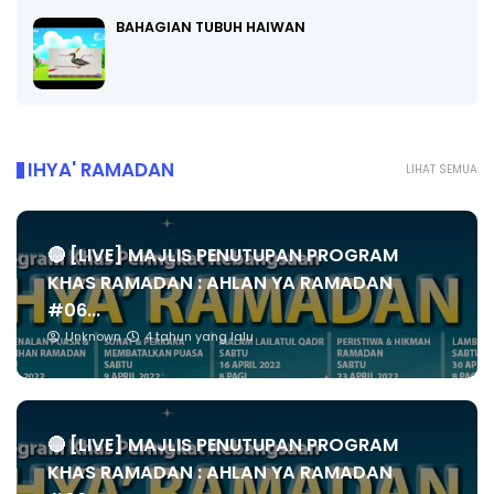
BAHAGIAN TUBUH HAIWAN
IHYA' RAMADAN
LIHAT SEMUA
🔴 [LIVE] MAJLIS PENUTUPAN PROGRAM
KHAS RAMADAN : AHLAN YA RAMADAN
#06...
Unknown
4 tahun yang lalu
🔴 [LIVE] MAJLIS PENUTUPAN PROGRAM
KHAS RAMADAN : AHLAN YA RAMADAN