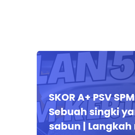
SKOR A+ PSV SPM 
Sebuah singki y
sabun | Langka