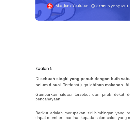
Akademi Youtuber
3 tahun yang lalu
Soalan 5
Di
sebuah singki yang penuh dengan buih sab
belum dicuc
i. Terdapat juga l
ebihan makanan
.
Ai
Gambarkan situasi tersebut dari jarak dekat
pencahayaan.
Berikut adalah merupakan siri bimbingan yang bo
dapat memberi manfaat kepada calon-calon yang me