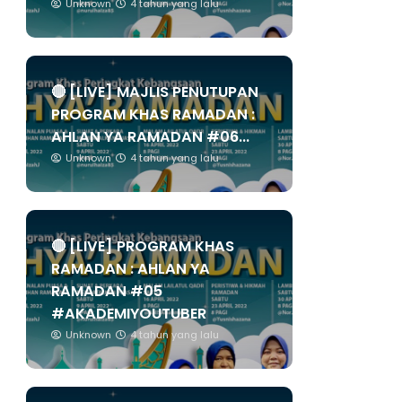
Unknown
4 tahun yang lalu
🔴 [LIVE] MAJLIS PENUTUPAN
PROGRAM KHAS RAMADAN :
AHLAN YA RAMADAN #06...
Unknown
4 tahun yang lalu
🔴 [LIVE] PROGRAM KHAS
RAMADAN : AHLAN YA
RAMADAN #05
#AKADEMIYOUTUBER
Unknown
4 tahun yang lalu