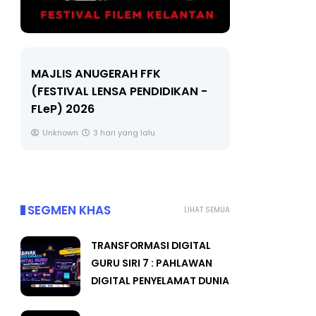
LIVE
Sejarah T
🔴 [LIVE] MATEMATIK SR, WANG
Unknown
TAHUN 6 OLEH CIKGU ANITA
#ALLINONE #141 #...
Yu. Chekgu LK
5 hari yang lalu
SEGMEN KHAS
LIHAT SEMUA
TRANSFORMASI DIGITAL
GURU SIRI 7 : PAHLAWAN
DIGITAL PENYELAMAT DUNIA