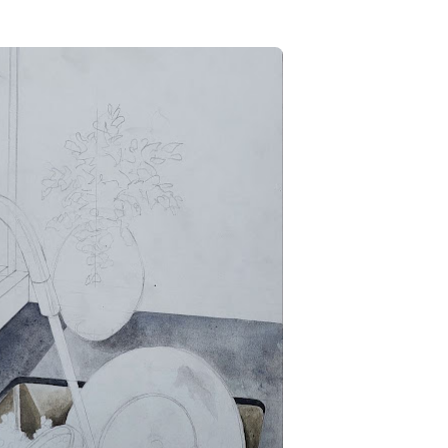
NAL 8 :
MAJLIS ANUGERAH FFK
 PENGARAH
(FESTIVAL LENSA PENDIDIKAN -
AYSIA
FLeP) 2026
ng lalu
Unknown
3 hari yang lalu