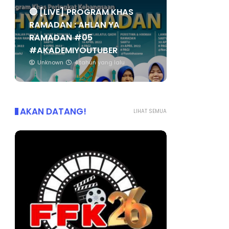
🔴 [LIVE] PROGRAM KHAS
RAMADAN : AHLAN YA
RAMADAN #05
#AKADEMIYOUTUBER
Unknown
4 tahun yang lalu
AKAN DATANG!
LIHAT SEMUA