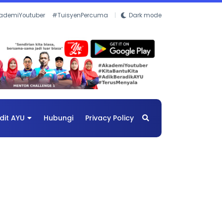
ademiYoutuber
#TuisyenPercuma
Dark mode
dit AYU
Hubungi
Privacy Policy