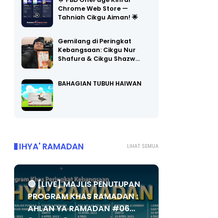
🌟 PBD OnePage Kini di
Chrome Web Store —
Tahniah Cikgu Aiman! 🌟
Gemilang di Peringkat
Kebangsaan: Cikgu Nur
Shafura & Cikgu Shazw…
BAHAGIAN TUBUH HAIWAN
IHYA' RAMADAN
LIHAT SEMUA
🔴 [LIVE] MAJLIS PENUTUPAN
PROGRAM KHAS RAMADAN :
AHLAN YA RAMADAN #06...