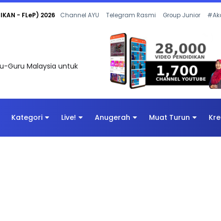
 OLEH CIKGU ANITA #ALLINONE #141 #...
Channel AYU
Telegram Rasmi
Group Junior
#Ak
uru-Guru Malaysia untuk
Kategori
Live!
Anugerah
Muat Turun
Kre