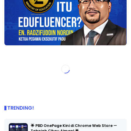
TRENDING!
🌟 PBD OnePage Kini di Chrome Web Store —
Tahniah Cikgu Aiman! 🌟