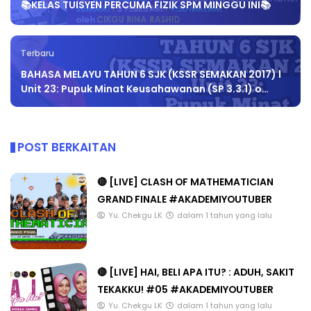
📚KELAS TUISYEN PERCUMA FIZIK SPM MINGGU INI📚
Terbaru
BAHASA MELAYU TAHUN 6 SJK (KSSR SEMAKAN 2017) l
Unit 23: Pupuk Minat Keusahawanan (SP 3.3.1) o…
POST BERKAITAN
🔴 [LIVE] CLASH OF MATHEMATICIAN
GRAND FINALE #AKADEMIYOUTUBER
Yu. Chekgu LK
dalam 1 tahun yang lalu
🔴 [LIVE] HAI, BELI APA ITU? : ADUH, SAKIT
TEKAKKU! #05 #AKADEMIYOUTUBER
Yu. Chekgu LK
dalam 1 tahun yang lalu