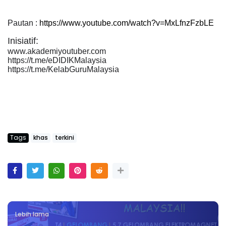
Pautan :
https://www.youtube.com/watch?v=MxLfnzFzbLE
Inisiatif:
www.akademiyoutuber.com
https://t.me/eDIDIKMalaysia
https://t.me/KelabGuruMalaysia
Tags
khas
terkini
Lebih lama