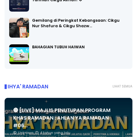
Gemilang di Peringkat Kebangsaan: Cikgu
Nur Shafura & Cikgu Shazw…
BAHAGIAN TUBUH HAIWAN
IHYA' RAMADAN
LIHAT SEMUA
🔴 [LIVE] MAJLIS PENUTUPAN PROGRAM
KHAS RAMADAN : AHLAN YA RAMADAN
#06...
Unknown
4 tahun yang lalu