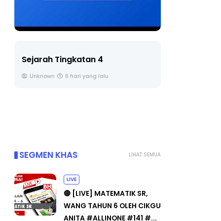
LIVE
Sejarah Tingkatan 4
🔴 [LIVE] 
Unknown
6 hari yang lalu
BEDAH TUN
OLEH CIKGU
Yu. Chekgu 
SEGMEN KHAS
LIHAT SEMUA
LIVE
🔴 [LIVE] MATEMATIK SR,
WANG TAHUN 6 OLEH CIKGU
ANITA #ALLINONE #141 #...