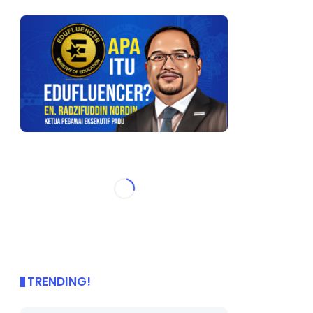
TRENDING!
🌟 PBD OnePage Kini di