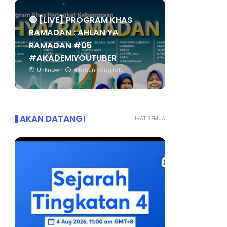
🔴 [LIVE] PROGRAM KHAS
RAMADAN : AHLAN YA
RAMADAN #05
#AKADEMIYOUTUBER
Unknown
4 tahun yang lalu
AKAN DATANG!
LIHAT SEMUA