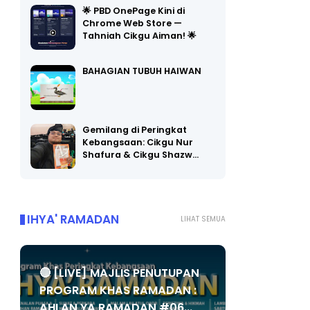
Chrome Web Store —
Tahniah Cikgu Aiman! 🌟
BAHAGIAN TUBUH HAIWAN
Gemilang di Peringkat
Kebangsaan: Cikgu Nur
Shafura & Cikgu Shazw…
IHYA' RAMADAN
LIHAT SEMUA
🔴 [LIVE] MAJLIS PENUTUPAN
PROGRAM KHAS RAMADAN :
AHLAN YA RAMADAN #06...