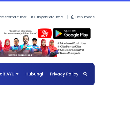
ademiYoutuber
#TuisyenPercuma
Dark mode
dit AYU
Hubungi
Privacy Policy