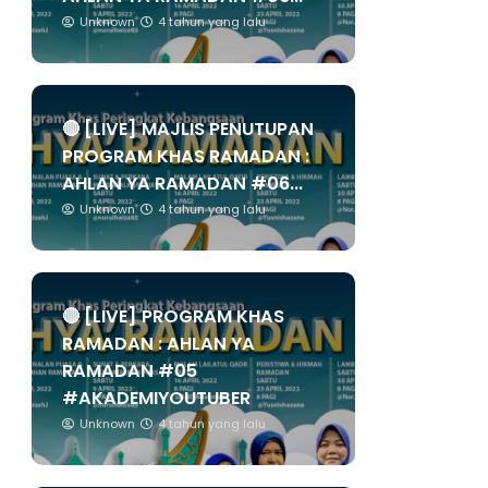
Unknown
4 tahun yang lalu
🔴 [LIVE] MAJLIS PENUTUPAN
PROGRAM KHAS RAMADAN :
AHLAN YA RAMADAN #06...
Unknown
4 tahun yang lalu
🔴 [LIVE] PROGRAM KHAS
RAMADAN : AHLAN YA
RAMADAN #05
#AKADEMIYOUTUBER
Unknown
4 tahun yang lalu