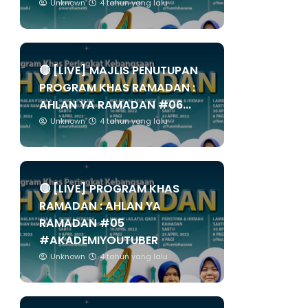
Unknown
4 tahun yang lalu
🔴 [LIVE] MAJLIS PENUTUPAN
PROGRAM KHAS RAMADAN :
AHLAN YA RAMADAN #06...
Unknown
4 tahun yang lalu
🔴 [LIVE] PROGRAM KHAS
RAMADAN : AHLAN YA
RAMADAN #05
#AKADEMIYOUTUBER
Unknown
4 tahun yang lalu