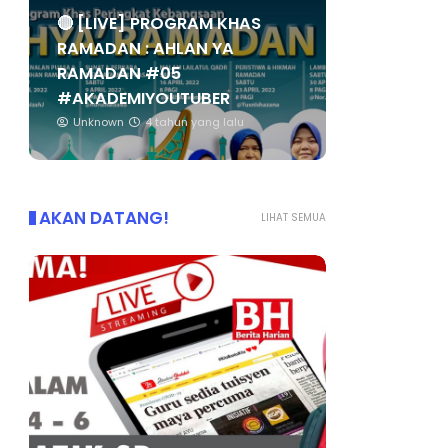
🔴 [LIVE] PROGRAM KHAS
RAMADAN : AHLAN YA
RAMADAN #05
#AKADEMIYOUTUBER
Unknown
4 tahun yang lalu
AKAN DATANG!
LIHAT SEMUA