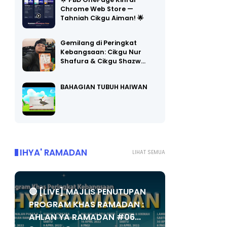
🌟 PBD OnePage Kini di
Chrome Web Store —
Tahniah Cikgu Aiman! 🌟
Gemilang di Peringkat
Kebangsaan: Cikgu Nur
Shafura & Cikgu Shazw…
BAHAGIAN TUBUH HAIWAN
IHYA' RAMADAN
LIHAT SEMUA
🔴 [LIVE] MAJLIS PENUTUPAN
PROGRAM KHAS RAMADAN :
AHLAN YA RAMADAN #06...