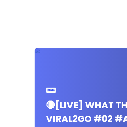
khas
🔴[LIVE] WHAT TH
VIRAL2GO #02 