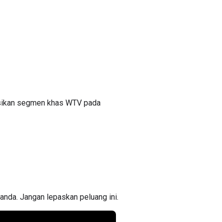
ksikan segmen khas WTV pada
                                                         
                                                        
anda. Jangan lepaskan peluang ini.