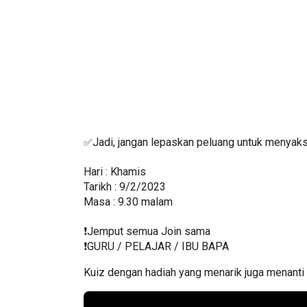
Jadi, jangan lepaskan peluang untuk menya
✅
Hari : Khamis                                                              
Tarikh : 9/2/2023                                                         
Masa : 9.30 malam
❗️Jemput semua Join sama
❗️GURU / PELAJAR / IBU BAPA
Kuiz dengan hadiah yang menarik juga menanti 