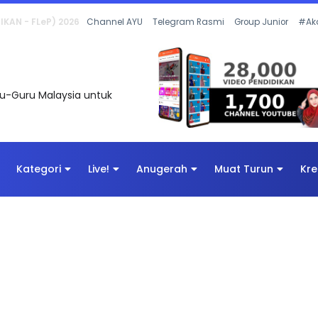
 OLEH CIKGU ANITA #ALLINONE #141 #...
Channel AYU
Telegram Rasmi
Group Junior
#Ak
uru-Guru Malaysia untuk
Kategori
Live!
Anugerah
Muat Turun
Kre