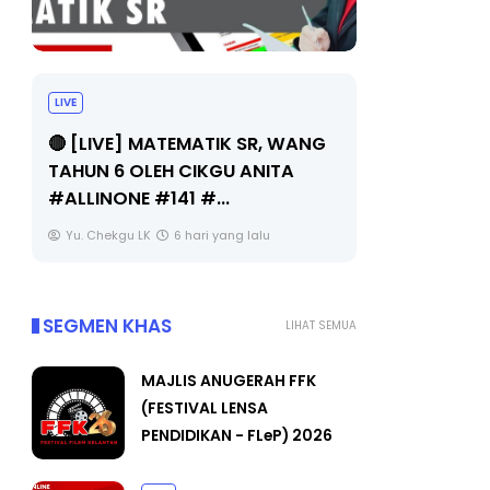
LIVE
Sejarah Tingkatan 4
🔴 [LIVE]
Unknown
6 hari yang lalu
BEDAH TU
OLEH CIKGU
Yu. Chekgu 
SEGMEN KHAS
LIHAT SEMUA
MAJLIS ANUGERAH FFK
(FESTIVAL LENSA
PENDIDIKAN - FLeP) 2026