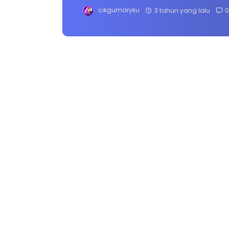
cikgumaryku
3 tahun yang lalu
0