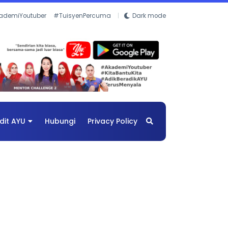
ademiYoutuber
#TuisyenPercuma
Dark mode
dit AYU
Hubungi
Privacy Policy