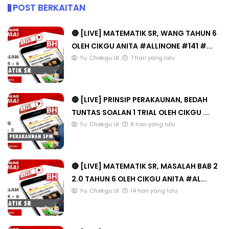
POST BERKAITAN
🔴 [LIVE] MATEMATIK SR, WANG TAHUN 6
OLEH CIKGU ANITA #ALLINONE #141 #...
Yu. Chekgu LK
7 hari yang lalu
🔴 [LIVE] PRINSIP PERAKAUNAN, BEDAH
TUNTAS SOALAN 1 TRIAL OLEH CIKGU ...
Yu. Chekgu LK
8 hari yang lalu
🔴 [LIVE] MATEMATIK SR, MASALAH BAB 2
2.0 TAHUN 6 OLEH CIKGU ANITA #AL...
Yu. Chekgu LK
14 hari yang lalu