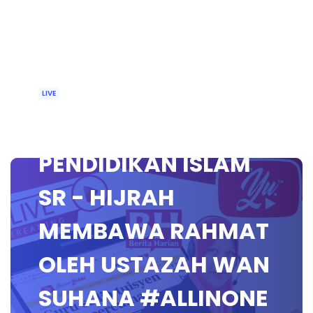
LIVE
🔴 [LIVE]
PENDIDIKAN ISLAM
SR - HIJRAH
MEMBAWA RAHMAT
OLEH USTAZAH WAN
SUHANA #ALLINONE