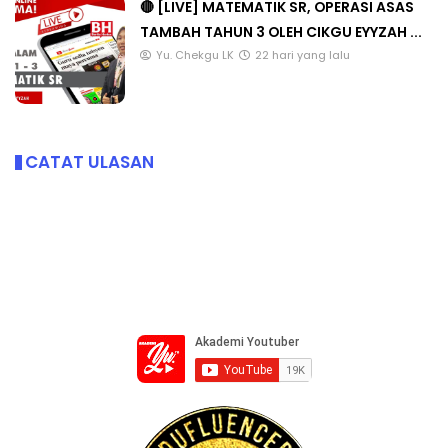
🔴 [LIVE] MATEMATIK SR, OPERASI ASAS
TAMBAH TAHUN 3 OLEH CIKGU EYYZAH ...
Yu. Chekgu LK
22 hari yang lalu
CATAT ULASAN