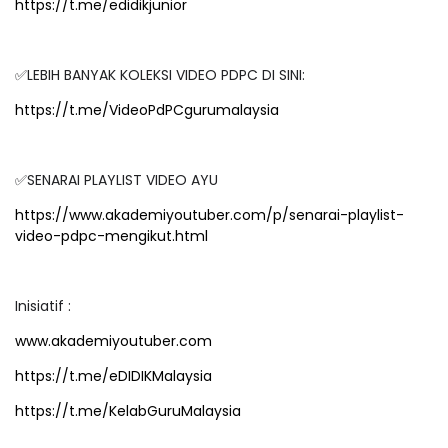
https://t.me/edidikjunior
✅LEBIH BANYAK KOLEKSI VIDEO PDPC DI SINI:
https://t.me/VideoPdPCgurumalaysia
✅SENARAI PLAYLIST VIDEO AYU
https://www.akademiyoutuber.com/p/senarai-playlist-
video-pdpc-mengikut.html
Inisiatif :
www.akademiyoutuber.com
https://t.me/eDIDIKMalaysia
https://t.me/KelabGuruMalaysia