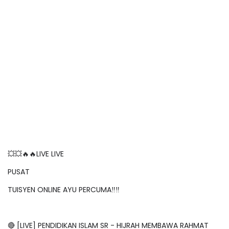
💥💥🔥🔥LIVE LIVE
PUSAT
TUISYEN ONLINE AYU PERCUMA‼️‼️
🔴 [LIVE] PENDIDIKAN ISLAM SR - HIJRAH MEMBAWA RAHMAT