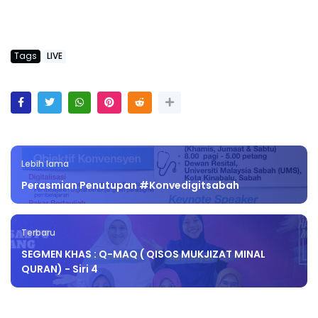
Tags
LIVE
Lebih lama
Perasmian Penutupan #Konvedigitsabah
Terbaru
SEGMEN KHAS : Q-MAQ ( QISOS MUKJIZAT MINAL
QURAN) - Siri 4