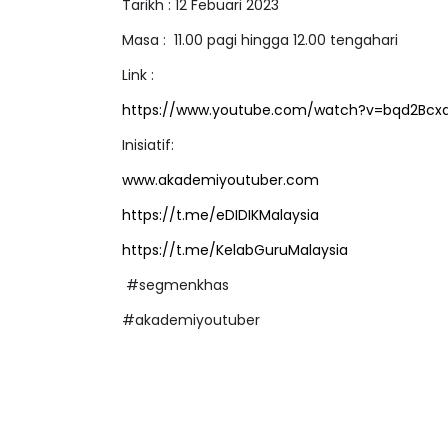
Tarikh : 12 Febuari 2023
Masa :
11.00 pagi hingga 12.00 tengahari
Link :
https://www.youtube.com/watch?v=bqd2Bcx
Inisiatif:
www.akademiyoutuber.com
https://t.me/eDIDIKMalaysia
https://t.me/KelabGuruMalaysia
#segmenkhas
#akademiyoutuber