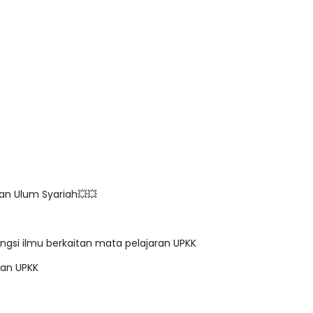
 dan Ulum Syariah💥💥
gsi ilmu berkaitan mata pelajaran UPKK
lan UPKK