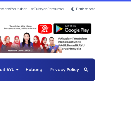
ademiYoutuber
#TuisyenPercuma
Dark mode
dit AYU
Hubungi
Privacy Policy