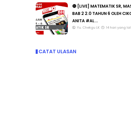
🔴 [LIVE] MATEMATIK SR, M
BAB 2 2.0 TAHUN 6 OLEH CI
ANITA #AL...
Yu. Chekgu LK
14 hari yang la
BICARA PROFESIONAL 8 :
BICARA KO
TIMBALAN KETUA PENGARAH
MAKANAN 
PENDIDIKAN MALAYSIA
BERKUALITI
CATAT ULASAN
Unknown
10 hari yang lalu
Unknown