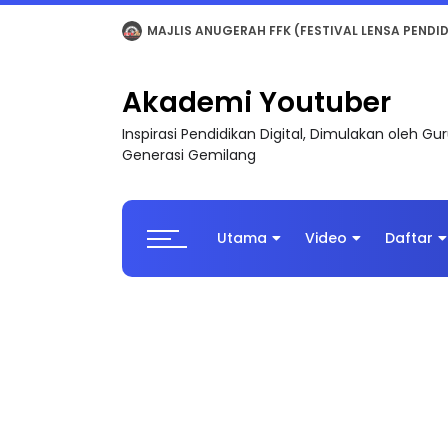
LIVE
🔴 [LIVE] MATEMATIK SR, WANG TAHUN 6
Akademi Youtuber
Inspirasi Pendidikan Digital, Dimulakan oleh G
Generasi Gemilang
Utama
Video
Daftar