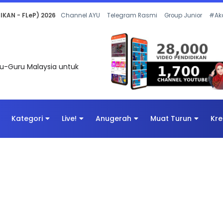
 OLEH CIKGU ANITA #ALLINONE #141 #...
Channel AYU
Telegram Rasmi
Group Junior
#Ak
uru-Guru Malaysia untuk
Kategori
Live!
Anugerah
Muat Turun
Kre