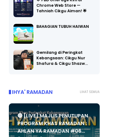
🌟 PBD OnePage Kini di
Chrome Web Store —
Tahniah Cikgu Aiman! 🌟
BAHAGIAN TUBUH HAIWAN
Gemilang di Peringkat
Kebangsaan: Cikgu Nur
Shafura & Cikgu Shazw…
IHYA' RAMADAN
LIHAT SEMUA
🔴 [LIVE] MAJLIS PENUTUPAN
PROGRAM KHAS RAMADAN :
AHLAN YA RAMADAN #06...