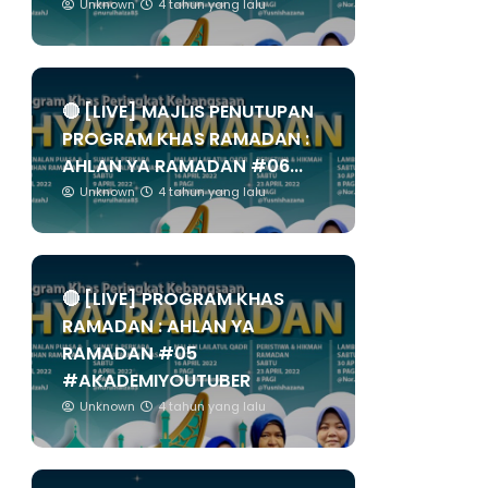
Unknown
4 tahun yang lalu
🔴 [LIVE] MAJLIS PENUTUPAN
PROGRAM KHAS RAMADAN :
AHLAN YA RAMADAN #06...
Unknown
4 tahun yang lalu
🔴 [LIVE] PROGRAM KHAS
RAMADAN : AHLAN YA
RAMADAN #05
#AKADEMIYOUTUBER
Unknown
4 tahun yang lalu