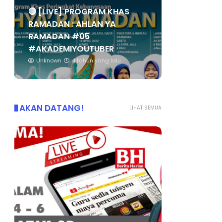
🔴 [LIVE] PROGRAM KHAS
RAMADAN : AHLAN YA
RAMADAN #05
#AKADEMIYOUTUBER
Unknown
4 tahun yang lalu
AKAN DATANG!
LIHAT SEMUA