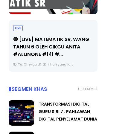
LIVE
Sejarah Tingkatan 4
WANG
🔴 [
Unknown
7 hari yang lalu
A
BED
OLEH
Yu.
SEGMEN KHAS
LIHAT SEMUA
TRANSFORMASI DIGITAL
GURU SIRI 7 : PAHLAWAN
DIGITAL PENYELAMAT DUNIA