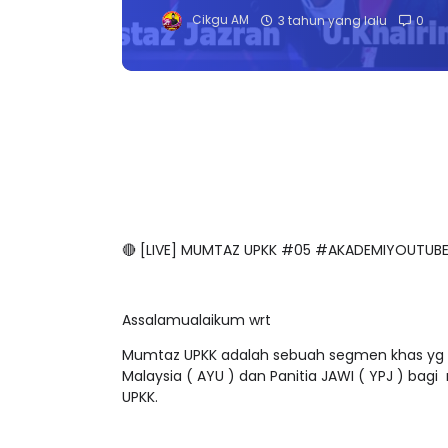
Cikgu AM
3 tahun yang lalu
0
🔴 [LIVE] MUMTAZ UPKK #05 #AKADEMIYOUTUB
Assalamualaikum wrt
Mumtaz UPKK adalah sebuah segmen khas yg 
Malaysia ( AYU ) dan Panitia JAWI ( YPJ ) bagi
UPKK.