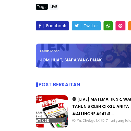
Tags
LIVE
Facebook
Twitter
Lebih lama
JOM LIHAT, SIAPA YANG BIJAK
POST BERKAITAN
🔴 [LIVE] MATEMATIK SR, W
TAHUN 6 OLEH CIKGU ANITA
#ALLINONE #141 #...
Yu. Chekgu LK
7 hari yang lal