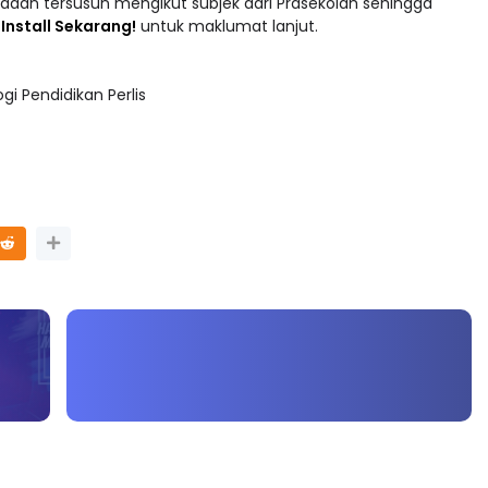
adaan tersusun mengikut subjek dari Prasekolah sehingga
 : Install Sekarang!
untuk maklumat lanjut.
i Pendidikan Perlis