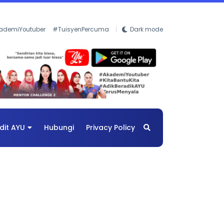
ademiYoutuber
#TuisyenPercuma
Dark mode
dit AYU
Hubungi
Privacy Policy