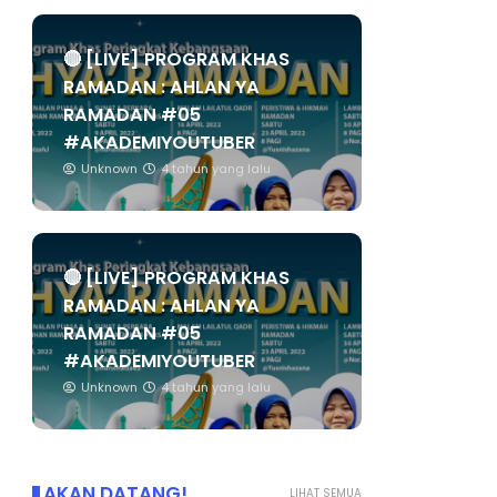
🔴 [LIVE] PROGRAM KHAS
RAMADAN : AHLAN YA
RAMADAN #05
#AKADEMIYOUTUBER
Unknown
4 tahun yang lalu
🔴 [LIVE] PROGRAM KHAS
RAMADAN : AHLAN YA
RAMADAN #05
#AKADEMIYOUTUBER
Unknown
4 tahun yang lalu
AKAN DATANG!
LIHAT SEMUA