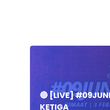
🔴 [LIVE] #09J
KETIGA