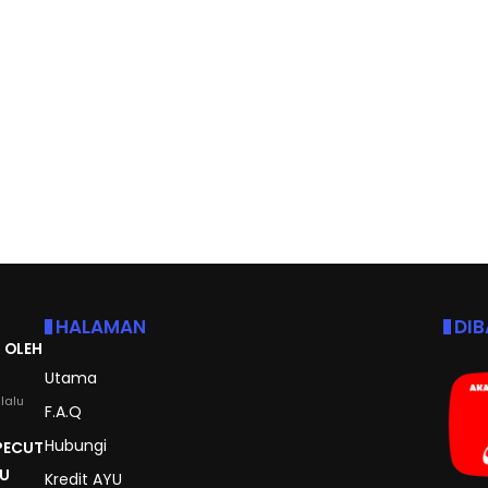
HALAMAN
DI
 OLEH
Utama
lalu
F.A.Q
Hubungi
 PECUT
GU
Kredit AYU