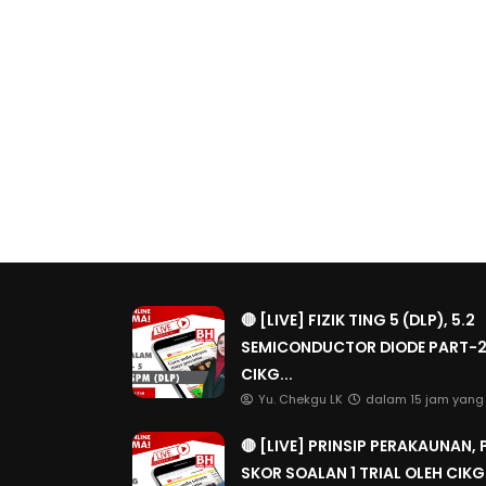
🔴 [LIVE] FIZIK TING 5 (DLP), 5.2
SEMICONDUCTOR DIODE PART-2
CIKG...
Yu. Chekgu LK
dalam 15 jam yang 
🔴 [LIVE] PRINSIP PERAKAUNAN,
SKOR SOALAN 1 TRIAL OLEH CIK