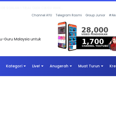
AN DIGITAL PENYELAMAT DUNIA
Channel AYU
Telegram Rasmi
Group Junior
#Ak
uru-Guru Malaysia untuk
Kategori
Live!
Anugerah
Muat Turun
Kre