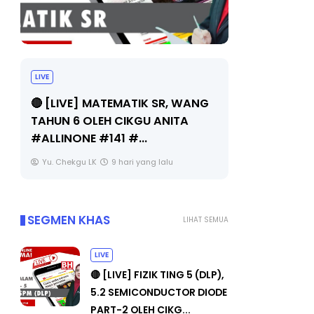
LIVE
Sejarah Tingkatan 4
🔴 [LIVE] 
Unknown
9 hari yang lalu
BEDAH TUN
OLEH CIKGU
Yu. Chekgu 
SEGMEN KHAS
LIHAT SEMUA
LIVE
🔴 [LIVE] FIZIK TING 5 (DLP),
5.2 SEMICONDUCTOR DIODE
PART-2 OLEH CIKG...