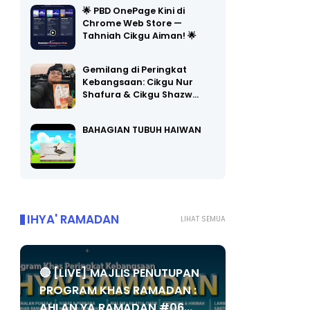
🌟 PBD OnePage Kini di
Chrome Web Store —
Tahniah Cikgu Aiman! 🌟
Gemilang di Peringkat
Kebangsaan: Cikgu Nur
Shafura & Cikgu Shazw…
BAHAGIAN TUBUH HAIWAN
IHYA' RAMADAN
LIHAT SEMUA
🔴 [LIVE] MAJLIS PENUTUPAN
PROGRAM KHAS RAMADAN :
AHLAN YA RAMADAN #06...