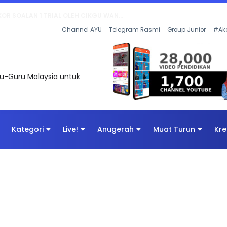
AN DIGITAL PENYELAMAT DUNIA
Channel AYU
Telegram Rasmi
Group Junior
#Ak
uru-Guru Malaysia untuk
Kategori
Live!
Anugerah
Muat Turun
Kre