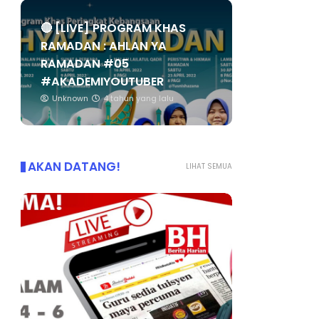
🔴 [LIVE] PROGRAM KHAS
RAMADAN : AHLAN YA
RAMADAN #05
#AKADEMIYOUTUBER
Unknown
4 tahun yang lalu
AKAN DATANG!
LIHAT SEMUA