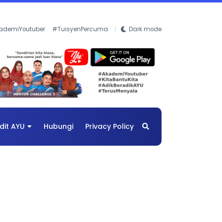
ademiYoutuber
#TuisyenPercuma
Dark mode
dit AYU
Hubungi
Privacy Policy