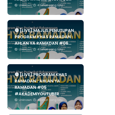
Unknown
4 tahun yang lalu
🔴 [LIVE] MAJLIS PENUTUPAN
PROGRAM KHAS RAMADAN :
AHLAN YA RAMADAN #06...
Unknown
4 tahun yang lalu
🔴 [LIVE] PROGRAM KHAS
RAMADAN : AHLAN YA
RAMADAN #05
#AKADEMIYOUTUBER
Unknown
4 tahun yang lalu