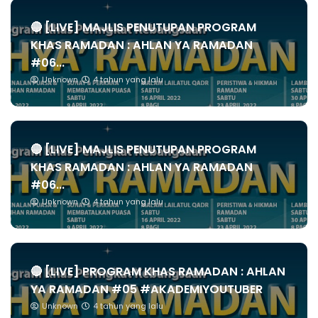
🔴 [LIVE] MAJLIS PENUTUPAN PROGRAM
KHAS RAMADAN : AHLAN YA RAMADAN
#06...
Unknown
4 tahun yang lalu
🔴 [LIVE] MAJLIS PENUTUPAN PROGRAM
KHAS RAMADAN : AHLAN YA RAMADAN
#06...
Unknown
4 tahun yang lalu
🔴 [LIVE] PROGRAM KHAS RAMADAN : AHLAN
YA RAMADAN #05 #AKADEMIYOUTUBER
Unknown
4 tahun yang lalu