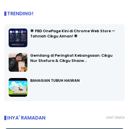
TRENDING!
🌟 PBD OnePage Kini di Chrome Web Store —
Tahniah Cikgu Aiman! 🌟
Gemilang di Peringkat Kebangsaan: Cikgu
Nur Shafura & Cikgu Shazw…
BAHAGIAN TUBUH HAIWAN
IHYA' RAMADAN
LIHAT SEMUA