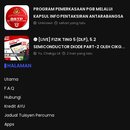
PROGRAM PEMERKASAAN PGB MELALUI
KAPSUL INFO PENTAKSIRAN ANTARABANGSA
Unknown
sehari yang lalu
🔴 [LIVE] FIZIK TING 5 (DLP), 5.2
SEMICONDUCTOR DIODE PART-2 OLEH CIKG...
Yu. Chekgu LK
2 hari yang lalu
HALAMAN
Utama
F.A.Q
Hubungi
Kredit AYU
Jadual Tuisyen Percuma
Apps