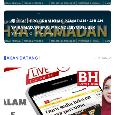
🔴 [LIVE] PROGRAM KHAS RAMADAN : AHLAN
YA RAMADAN #05 #AKADEMIYOUTUBER
Unknown
4 tahun yang lalu
AKAN DATANG!
LIHAT SEMUA