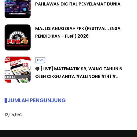
PAHLAWAN DIGITAL PENYELAMAT DUNIA
MAJLIS ANUGERAH FFK (FESTIVAL LENSA
PENDIDIKAN - FLeP) 2026
LIVE
🔴 [LIVE] MATEMATIK SR, WANG TAHUN 6
OLEH CIKGU ANITA #ALLINONE #141 #...
JUMLAH PENGUNJUNG
12,115,952