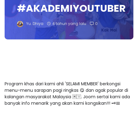
#AKADEMIYOUTUBER
Yu. Dhiya
4 tahun yang lalu
0
Program khas dari kami ahli 'SELAMI MEMBER' berkongsi
menu-menu sarapan pagi ringkas
😋
dan agak popular di
kalangan masyarakat Malaysia
🇲🇾
. Joom sertai kami ada
banyak info menarik yang akan kami kongsikan!!!
🗝📅