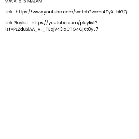
MASA: 8.15 MALAM
Link :
https://www.youtube.com/watch?v=mi4TyX_hIGQ
Link Playlsit :
https://youtube.com/playlist?
list=PLZduSiAA_V-_TEqjV43iaCTG4GjXt8yJ7