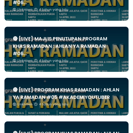
#06...
Unknown
4 tahun yang lalu
🔴 [LIVE] MAJLIS PENUTUPAN PROGRAM
KHAS RAMADAN : AHLAN YA RAMADAN
#06...
Unknown
4 tahun yang lalu
🔴 [LIVE] PROGRAM KHAS RAMADAN : AHLAN
YA RAMADAN #05 #AKADEMIYOUTUBER
Unknown
4 tahun yang lalu