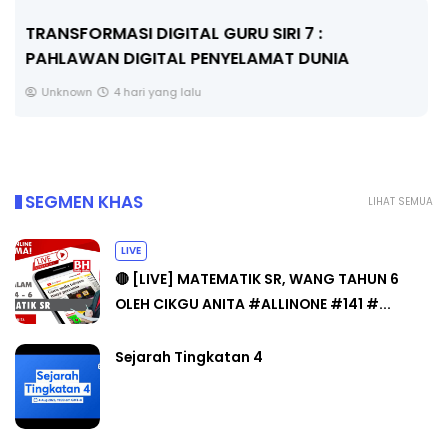
MAJLIS ANUGERAH FFK (FESTIVAL LENSA
PENDIDIKAN - FLeP) 2026
Unknown
5 hari yang lalu
SEGMEN KHAS
LIHAT SEMUA
LIVE
🔴 [LIVE] MATEMATIK SR, WANG TAHUN 6
OLEH CIKGU ANITA #ALLINONE #141 #...
Sejarah Tingkatan 4