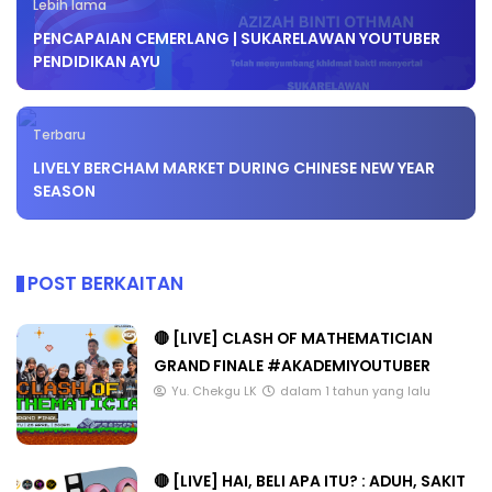
Lebih lama
PENCAPAIAN CEMERLANG | SUKARELAWAN YOUTUBER
PENDIDIKAN AYU
Terbaru
LIVELY BERCHAM MARKET DURING CHINESE NEW YEAR
SEASON
POST BERKAITAN
🔴 [LIVE] CLASH OF MATHEMATICIAN
GRAND FINALE #AKADEMIYOUTUBER
Yu. Chekgu LK
dalam 1 tahun yang lalu
🔴 [LIVE] HAI, BELI APA ITU? : ADUH, SAKIT