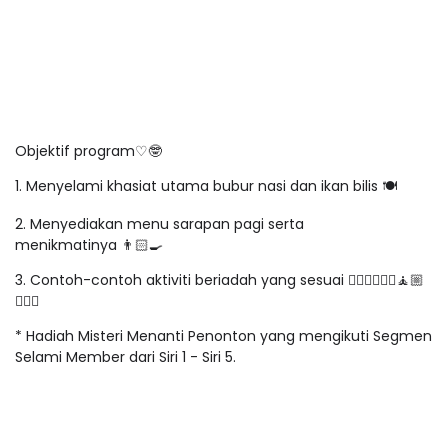
Objektif program
♡
🤓
1. Menyelami khasiat utama bubur nasi dan ikan bilis
🍽
2. Menyediakan menu sarapan pagi serta
menikmatinya
👨🏻
3. Contoh-contoh aktiviti beriadah yang sesuai
🏃🏻
♂️🏃🏽
♀️🧘🏼
⛹
* Hadiah Misteri Menanti Penonton yang mengikuti Segmen
Selami Member dari Siri 1 - Siri 5.