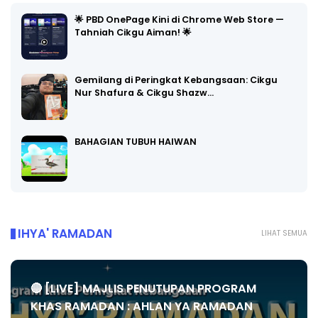
🌟 PBD OnePage Kini di Chrome Web Store —
Tahniah Cikgu Aiman! 🌟
Gemilang di Peringkat Kebangsaan: Cikgu
Nur Shafura & Cikgu Shazw…
BAHAGIAN TUBUH HAIWAN
IHYA' RAMADAN
LIHAT SEMUA
🔴 [LIVE] MAJLIS PENUTUPAN PROGRAM
KHAS RAMADAN : AHLAN YA RAMADAN