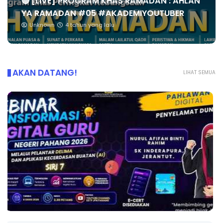
🔴 [LIVE] PROGRAM KHAS RAMADAN : AHLAN
YA RAMADAN #05 #AKADEMIYOUTUBER
Unknown
4 tahun yang lalu
AKAN DATANG!
LIHAT SEMUA