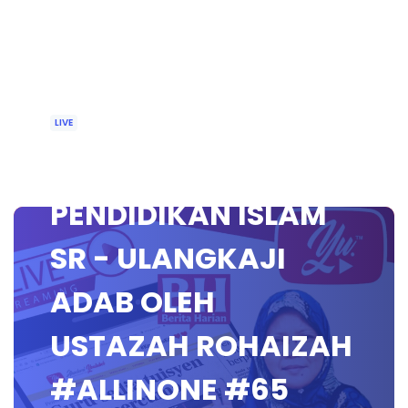
LIVE
🔴 [LIVE]
PENDIDIKAN ISLAM
SR - ULANGKAJI
ADAB OLEH
USTAZAH ROHAIZAH
#ALLINONE #65