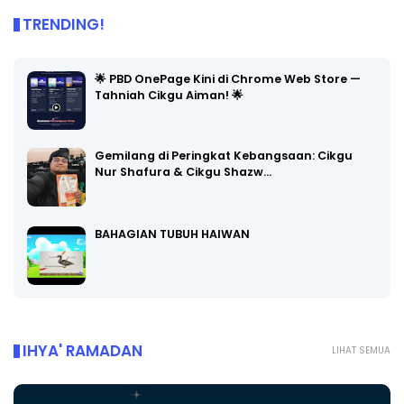
TRENDING!
🌟 PBD OnePage Kini di Chrome Web Store —
Tahniah Cikgu Aiman! 🌟
Gemilang di Peringkat Kebangsaan: Cikgu
Nur Shafura & Cikgu Shazw…
BAHAGIAN TUBUH HAIWAN
IHYA' RAMADAN
LIHAT SEMUA