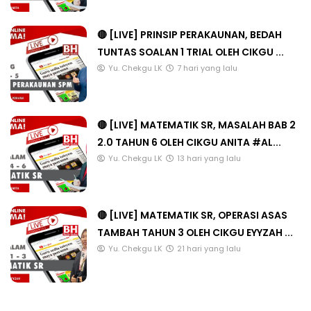
🔴 [LIVE] PRINSIP PERAKAUNAN, BEDAH
TUNTAS SOALAN 1 TRIAL OLEH CIKGU ...
Yu. Chekgu LK
7 hari yang lalu
🔴 [LIVE] MATEMATIK SR, MASALAH BAB 2
2.0 TAHUN 6 OLEH CIKGU ANITA #AL...
Yu. Chekgu LK
13 hari yang lalu
🔴 [LIVE] MATEMATIK SR, OPERASI ASAS
TAMBAH TAHUN 3 OLEH CIKGU EYYZAH ...
Yu. Chekgu LK
21 hari yang lalu