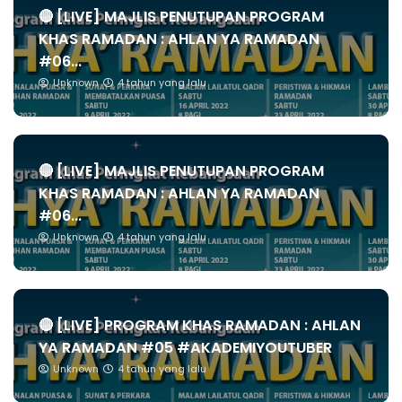
🔴 [LIVE] MAJLIS PENUTUPAN PROGRAM
KHAS RAMADAN : AHLAN YA RAMADAN
#06...
Unknown
4 tahun yang lalu
🔴 [LIVE] MAJLIS PENUTUPAN PROGRAM
KHAS RAMADAN : AHLAN YA RAMADAN
#06...
Unknown
4 tahun yang lalu
🔴 [LIVE] PROGRAM KHAS RAMADAN : AHLAN
YA RAMADAN #05 #AKADEMIYOUTUBER
Unknown
4 tahun yang lalu