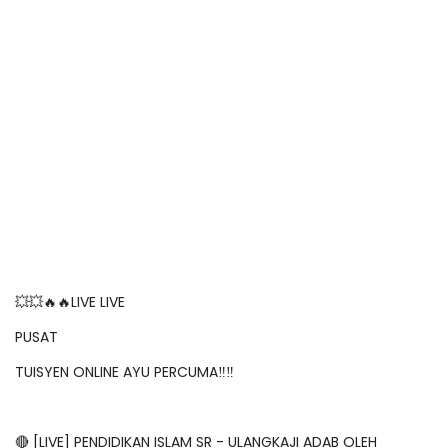
💥💥🔥🔥LIVE LIVE
PUSAT
TUISYEN ONLINE AYU PERCUMA‼️‼️
🔴 [LIVE] PENDIDIKAN ISLAM SR - ULANGKAJI ADAB OLEH