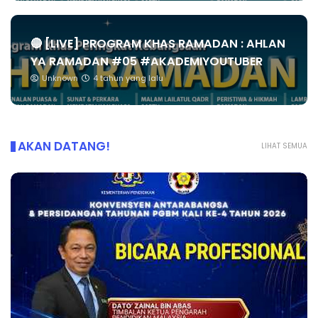
🔴 [LIVE] PROGRAM KHAS RAMADAN : AHLAN
YA RAMADAN #05 #AKADEMIYOUTUBER
Unknown
4 tahun yang lalu
AKAN DATANG!
LIHAT SEMUA