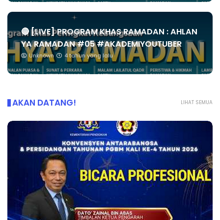
🔴 [LIVE] PROGRAM KHAS RAMADAN : AHLAN
YA RAMADAN #05 #AKADEMIYOUTUBER
Unknown
4 tahun yang lalu
AKAN DATANG!
LIHAT SEMUA