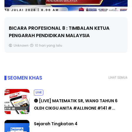
LAN KETUA
BICARA KORPORAT 3 : PROGRAM
A
SELAMAT DAN BERKUALITI (AMALAN
Unknown
10 hari yang lalu
SEGMEN KHAS
LIHAT SEMUA
LIVE
🔴 [LIVE] MATEMATIK SR, WANG TAHUN 6
OLEH CIKGU ANITA #ALLINONE #141 #...
Sejarah Tingkatan 4