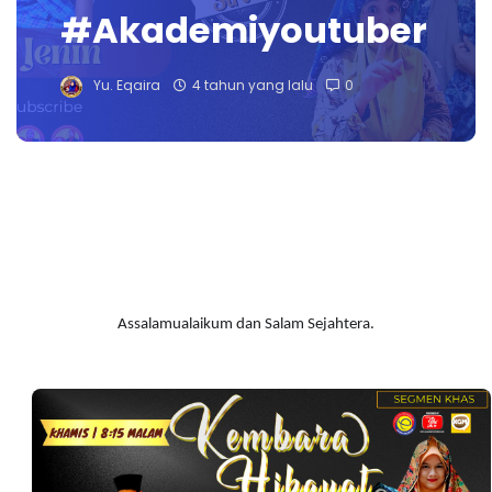
#Akademiyoutuber
Yu. Eqaira
4 tahun yang lalu
0
Assalamualaikum dan Salam Sejahtera.