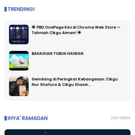
TRENDING!
🌟 PBD OnePage Kini di Chrome Web Store —
Tahniah Cikgu Aiman! 🌟
BAHAGIAN TUBUH HAIWAN
Gemilang di Peringkat Kebangsaan: Cikgu
Nur Shafura & Cikgu Shazw…
IHYA' RAMADAN
LIHAT SEMUA