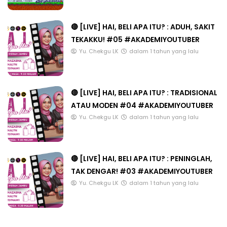
🔴 [LIVE] HAI, BELI APA ITU? : ADUH, SAKIT
TEKAKKU! #05 #AKADEMIYOUTUBER
Yu. Chekgu LK
dalam 1 tahun yang lalu
🔴 [LIVE] HAI, BELI APA ITU? : TRADISIONAL
ATAU MODEN #04 #AKADEMIYOUTUBER
Yu. Chekgu LK
dalam 1 tahun yang lalu
🔴 [LIVE] HAI, BELI APA ITU? : PENINGLAH,
TAK DENGAR! #03 #AKADEMIYOUTUBER
Yu. Chekgu LK
dalam 1 tahun yang lalu