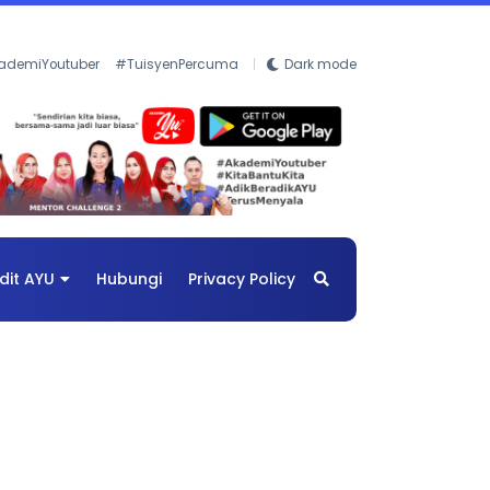
ademiYoutuber
#TuisyenPercuma
Dark mode
dit AYU
Hubungi
Privacy Policy