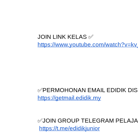
LIVE
JOIN LINK KELAS ✅
ejarah Tingkatan 4
https://www.youtube.com/watch?v=
🔴 [LIVE] PRINSI
Unknown
8 hari yang lalu
BEDAH TUNTAS SO
OLEH CIKGU ...
Yu. Chekgu LK
9 ha
✅PERMOHONAN EMAIL EDIDIK DIS
https://getmail.edidik.my
✅JOIN GROUP TELEGRAM PELAJA
https://t.me/edidikjunior