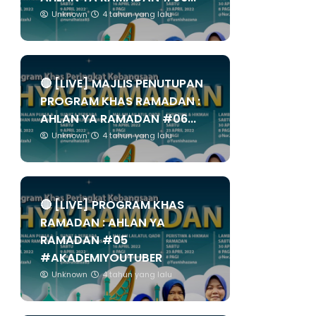
Unknown
4 tahun yang lalu
🔴 [LIVE] MAJLIS PENUTUPAN
PROGRAM KHAS RAMADAN :
AHLAN YA RAMADAN #06...
Unknown
4 tahun yang lalu
🔴 [LIVE] PROGRAM KHAS
RAMADAN : AHLAN YA
RAMADAN #05
#AKADEMIYOUTUBER
Unknown
4 tahun yang lalu