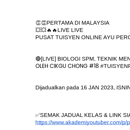
👏👏PERTAMA DI MALAYSIA
💥💥🔥🔥LIVE LIVE
PUSAT TUISYEN ONLINE AYU PERC
🔴[LIVE] BIOLOGI SPM, TEKNIK ME
OLEH CIKGU CHONG #18 
#TUISYE
Dijadualkan pada 16 JAN 2023, ISN
✅SEMAK JADUAL KELAS & LINK SIA
https://www.akademiyoutuber.com/p/p