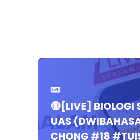
LIVE
🔴[LIVE] BIOLOG
UAS (DWIBAHASA)
CHONG #18 #TU