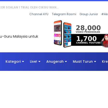
AN DIGITAL PENYELAMAT DUNIA
Channel AYU
Telegram Rasmi
Group Junior
#Ak
uru-Guru Malaysia untuk
Kategori
Live!
Anugerah
Muat Turun
Kre