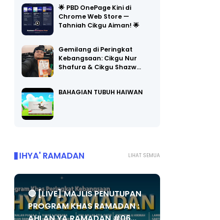
🌟 PBD OnePage Kini di
Chrome Web Store —
Tahniah Cikgu Aiman! 🌟
Gemilang di Peringkat
Kebangsaan: Cikgu Nur
Shafura & Cikgu Shazw…
BAHAGIAN TUBUH HAIWAN
IHYA' RAMADAN
LIHAT SEMUA
🔴 [LIVE] MAJLIS PENUTUPAN
PROGRAM KHAS RAMADAN :
AHLAN YA RAMADAN #06...