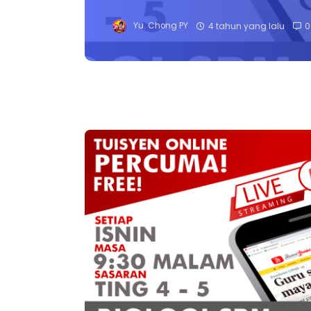
Yu. Chong PY
4 tahun yang lalu
0