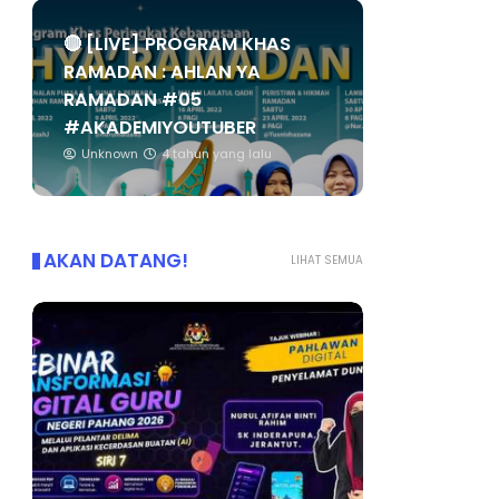
🔴 [LIVE] PROGRAM KHAS
RAMADAN : AHLAN YA
RAMADAN #05
#AKADEMIYOUTUBER
Unknown
4 tahun yang lalu
AKAN DATANG!
LIHAT SEMUA