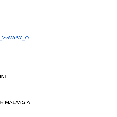
TRANSFORMASI DIGITAL GURU
kv_VwWrBY_Q
SIRI 7 : PAHLAWAN DIGITAL
P PERAKAUNAN,
PENYELAMAT DUNIA
ALAN 1 TRIAL
Unknown
5 hari yang lalu
ri yang lalu
INI
R MALAYSIA