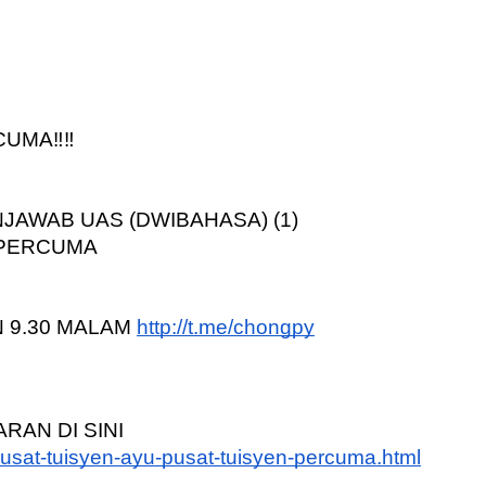
UMA‼️‼️
NJAWAB UAS (DWIBAHASA) (1) 
NPERCUMA
IN 9.30 MALAM
http://t.me/chongpy
RAN DI SINI
usat-tuisyen-ayu-pusat-tuisyen-percuma.html