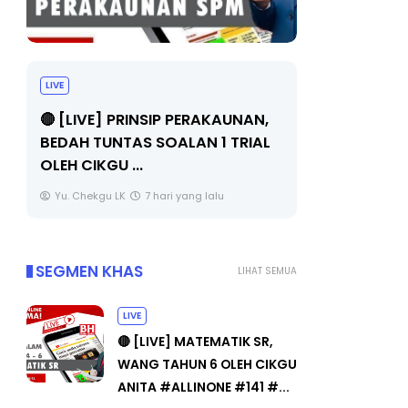
BICARA PROFESIONAL 8 :
BICARA
TIMBALAN KETUA PENGARAH
MAKAN
,
PENDIDIKAN MALAYSIA
BERKUAL
L
Unknown
9 hari yang lalu
Unknow
SEGMEN KHAS
LIHAT SEMUA
LIVE
🔴 [LIVE] MATEMATIK SR,
WANG TAHUN 6 OLEH CIKGU
ANITA #ALLINONE #141 #...