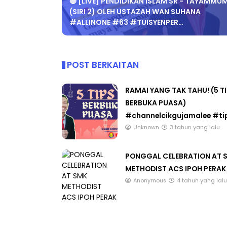
🔴 [LIVE] PENDIDIKAN ISLAM SR - TAYAMMU
(SIRI 2) OLEH USTAZAH WAN SUHANA
#ALLINONE #63 #TUISYENPER…
KEYNOTE SPEAKER 3 :
SSTP JPN9|
POST BERKAITAN
TRANSFORMING PRIMARY
Unknown
9 har
EDUCATION IN INDONESIA
THROUG...
RAMAI YANG TAK TAHU! (5 T
BERBUKA PUASA)
Unknown
9 hari yang lalu
#channelcikgujamalee #tip
Unknown
3 tahun yang lalu
PONGGAL CELEBRATION AT 
METHODIST ACS IPOH PERAK
Anonymous
4 tahun yang lalu