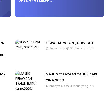
M
ONE DAY AT MILANO
LIVE
🔴 [LIVE] PRINSIP PERAKAUNAN
i yang lalu
BEDAH TUNTAS SOALAN 1 TRIA
IPS
SEWA- SERVE ONE, SERVE ALL
OLEH CIKGU ...
Anonymous
3 tahun yang lalu
Yu. Chekgu LK
7 hari yang lalu
s...
SMK
MAJLIS PERAYAAN TAHUN BARU
CINA,2023.
Anonymous
4 tahun yang lalu