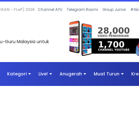
 OLEH CIKGU ANITA #ALLINONE #141 #...
Channel AYU
Telegram Rasmi
Group Junior
#Ak
uru-Guru Malaysia untuk
Kategori
Live!
Anugerah
Muat Turun
Kre