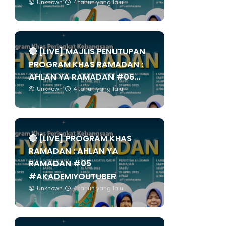
Unknown
4 tahun yang lalu
🔴 [LIVE] MAJLIS PENUTUPAN
PROGRAM KHAS RAMADAN :
AHLAN YA RAMADAN #06...
Unknown
4 tahun yang lalu
🔴 [LIVE] PROGRAM KHAS
RAMADAN : AHLAN YA
RAMADAN #05
#AKADEMIYOUTUBER
Unknown
4 tahun yang lalu