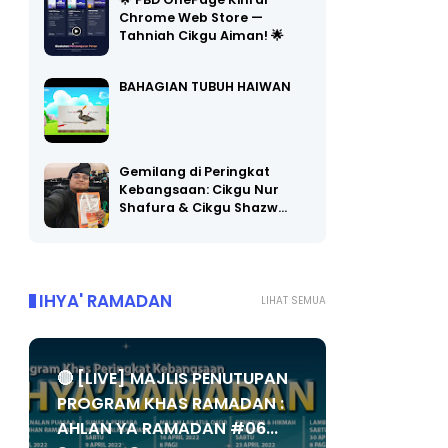
🌟 PBD OnePage Kini di
Chrome Web Store —
Tahniah Cikgu Aiman! 🌟
BAHAGIAN TUBUH HAIWAN
Gemilang di Peringkat
Kebangsaan: Cikgu Nur
Shafura & Cikgu Shazw…
IHYA' RAMADAN
LIHAT SEMUA
🔴 [LIVE] MAJLIS PENUTUPAN
PROGRAM KHAS RAMADAN :
AHLAN YA RAMADAN #06...