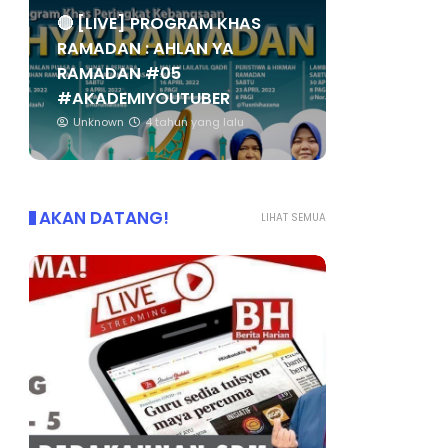
🔴 [LIVE] PROGRAM KHAS
RAMADAN : AHLAN YA
RAMADAN #05
#AKADEMIYOUTUBER
Unknown
4 tahun yang lalu
AKAN DATANG!
LIHAT SEMUA