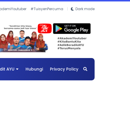
ademiYoutuber
#TuisyenPercuma
Dark mode
dit AYU
Hubungi
Privacy Policy