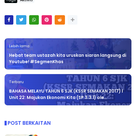
Tags
Aktiviti
Lebih lama
Hebat team ustazah kita uruskan siaran langsung di
Youtube! #SegmenKhas
Terbaru
BAHASA MELAYU TAHUN 6 SJK (KSSR SEMAKAN 2017) l
Unit 22: Majukan Ekonomi Kita (SP 3.3.1) ole…
POST BERKAITAN