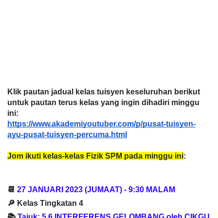
Klik pautan jadual kelas tuisyen keseluruhan berikut 
untuk pautan terus kelas yang ingin dihadiri minggu 
ini:
https://www.akademiyoutuber.com/p/pusat-tuisyen-
ayu-pusat-tuisyen-percuma.html
Jom ikuti kelas-kelas Fizik SPM pada minggu ini
:
📆 
27 JANUARI 2023
 (JUMAAT) - 
9:30 MALAM
🔎 Kelas Tingkatan 4
📚 
Tajuk: 
5.6 INTERFERENS GELOMBANG 
oleh
 CIKGU 