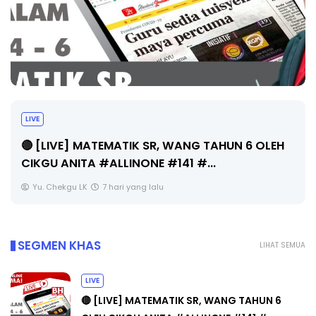
LIVE
🔴 [LIVE] MATEMATIK SR, WANG TAHUN 6 OLEH
CIKGU ANITA #ALLINONE #141 #...
Yu. Chekgu LK
7 hari yang lalu
SEGMEN KHAS
LIHAT SEMUA
LIVE
🔴 [LIVE] MATEMATIK SR, WANG TAHUN 6