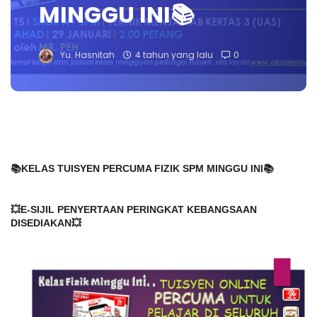
MINGGU INI📚
Yu. Hasnitah
4 tahun yang lalu
0
📚KELAS TUISYEN PERCUMA FIZIK SPM MINGGU INI📚
💥E-SIJIL PENYERTAAN PERINGKAT KEBANGSAAN 
DISEDIAKAN💥