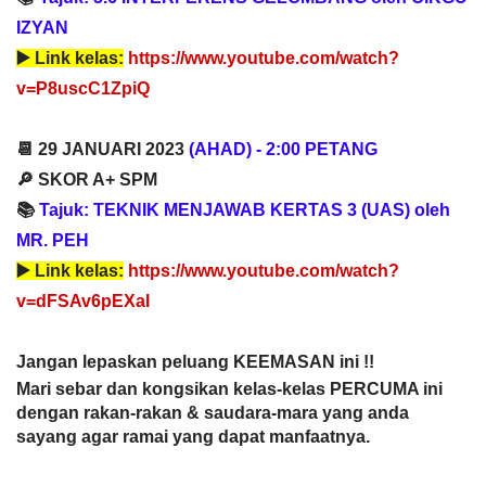
IZYAN
▶️ 
Link kelas:
https://www.youtube.com/watch?
v=P8uscC1ZpiQ
📆 29 JANUARI 2023
 (AHAD) - 
2:00 PETANG
🔎 SKOR A+ SPM
📚 
T
ajuk: TEKNIK MENJAWAB KERTAS 3 (UAS) oleh 
MR. PEH
▶️ 
Link kelas:
https://www.youtube.com/watch?
v=dFSAv6pEXaI
Jangan lepaskan peluang KEEMASAN ini !!
Mari sebar dan kongsikan kelas-kelas PERCUMA ini 
dengan rakan-rakan & saudara-mara yang anda 
sayang agar ramai yang dapat manfaatnya. 