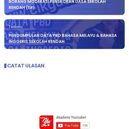
BORANG MODERASI PENSKORAN UASA SEKOLAH
RENDAH (SR)
Terbaru
PENGUMPULAN DATA PBD BAHASA MELAYU & BAHASA
INGGERIS SEKOLAH RENDAH
CATAT ULASAN