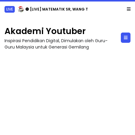
LIVE
🔴 [LIVE] MATEMATIK SR, WANG TAHUN 6 OLEH CIKGU ANITA #ALLINONE #141 #...
Akademi Youtuber
Inspirasi Pendidikan Digital, Dimulakan oleh Guru-
Guru Malaysia untuk Generasi Gemilang