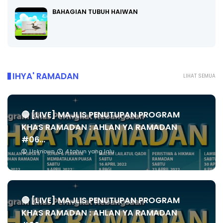
BAHAGIAN TUBUH HAIWAN
IHYA' RAMADAN
LIHAT SEMUA
🔴 [LIVE] MAJLIS PENUTUPAN PROGRAM
KHAS RAMADAN : AHLAN YA RAMADAN
#06...
Unknown
4 tahun yang lalu
🔴 [LIVE] MAJLIS PENUTUPAN PROGRAM
KHAS RAMADAN : AHLAN YA RAMADAN