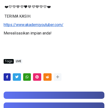
 ❤️💛💚💙💜🖤🤎💜💙💚💛❤️
 TERIMA KASIH.
https://www.akademiyoutuber.com/
Merealisasikan impian anda!
Tags
LIVE