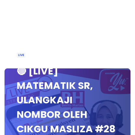
LIVE
🔴 [LIVE]
MATEMATIK SR,
ULANGKAJI
NOMBOR OLEH
CIKGU MASLIZA #28