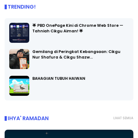
TRENDING!
🌟 PBD OnePage Kini di Chrome Web Store —
Tahniah Cikgu Aiman! 🌟
Gemilang di Peringkat Kebangsaan: Cikgu
Nur Shafura & Cikgu Shazw…
BAHAGIAN TUBUH HAIWAN
IHYA' RAMADAN
LIHAT SEMUA