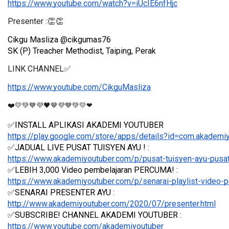
https://www.youtube.com/watch?v=iUcIE6nfHjc
Presenter :👏👏
Cikgu Masliza @cikgumas76
SK (P) Treacher Methodist, Taiping, Perak
LINK CHANNEL✅
https://www.youtube.com/CikguMasliza
❤️💛💚💙💜🖤🤎💜💙💚💛❤
✅INSTALL APLIKASI AKADEMI YOUTUBER 
https://play.google.com/store/apps/details?id=com.akademi
✅JADUAL LIVE PUSAT TUISYEN AYU ! : 
https://www.akademiyoutuber.com/p/pusat-tuisyen-ayu-pusat
✅LEBIH 3,000 Video pembelajaran PERCUMA! : 
https://www.akademiyoutuber.com/p/senarai-playlist-video-
✅SENARAI PRESENTER AYU : 
http://www.akademiyoutuber.com/2020/07/presenter.html
✅SUBSCRIBE! CHANNEL AKADEMI YOUTUBER : 
https://www.youtube.com/akademiyoutuber