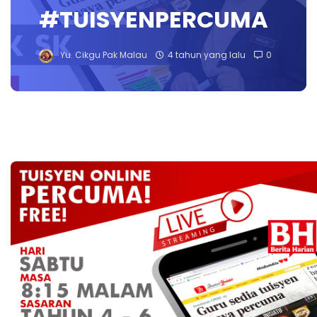
#TUISYENPERCUMA
Yu. Cikgu Pak Malau
4 tahun yang lalu
0