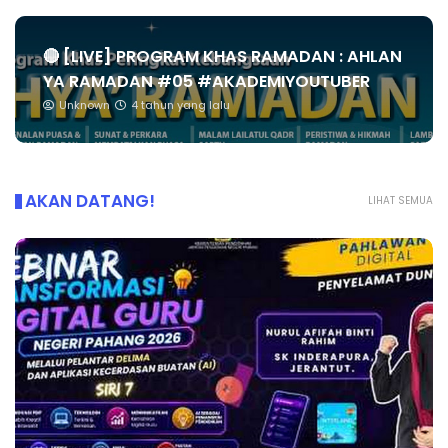
🔴 [LIVE] PROGRAM KHAS RAMADAN : AHLAN
YA RAMADAN #05 #AKADEMIYOUTUBER
Unknown
4 tahun yang lalu
AKAN DATANG!
LIHAT SEMUA