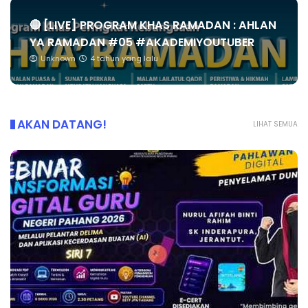
🔴 [LIVE] PROGRAM KHAS RAMADAN : AHLAN
YA RAMADAN #05 #AKADEMIYOUTUBER
Unknown
4 tahun yang lalu
AKAN DATANG!
LIHAT SEMUA