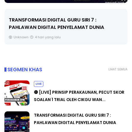
MAJLIS ANUGERAH FFK (FESTIVAL LEN
NIA
PENDIDIKAN - FLeP) 2026
Unknown
5 hari yang lalu
SEGMEN KHAS
LIHAT SEMUA
LIVE
🔴 [LIVE] PRINSIP PERAKAUNAN, PECUT SKOR
SOALAN 1 TRIAL OLEH CIKGU WAN...
TRANSFORMASI DIGITAL GURU SIRI 7 :
PAHLAWAN DIGITAL PENYELAMAT DUNIA