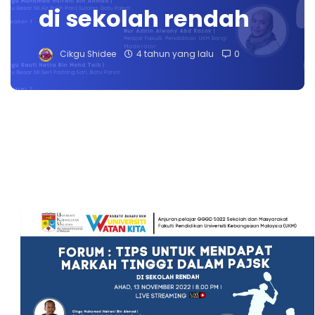
di sekolah rendah
Cikgu Shidee
4 tahun yang lalu
0