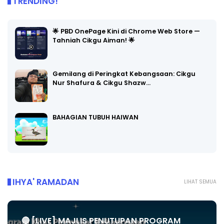
TRENDING!
🌟 PBD OnePage Kini di Chrome Web Store —
Tahniah Cikgu Aiman! 🌟
Gemilang di Peringkat Kebangsaan: Cikgu
Nur Shafura & Cikgu Shazw…
BAHAGIAN TUBUH HAIWAN
IHYA' RAMADAN
LIHAT SEMUA
🔴 [LIVE] MAJLIS PENUTUPAN PROGRAM