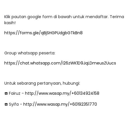
Klik pautan google form di bawah untuk mendaftar. Terima
kasih!
https://forms.gle/qBjSHGPUdgbGTkBn8
Group whatsapp peserta:
https://chat.whatsapp.com/I26zWK1D9JqLDmeusZUucs
Untuk sebarang pertanyaan, hubungi:
☎️ Fairuz -
http://www.wasap.my/+60134924158
☎️ Syifa -
http://www.wasap.my/+60192351770