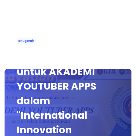
anugerah
PINGAT PERAK
untuk AKADEMI
YOUTUBER APPS
dalam
"International
Innovation