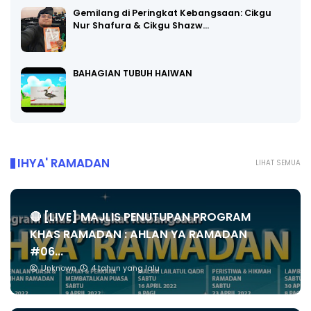
Gemilang di Peringkat Kebangsaan: Cikgu
Nur Shafura & Cikgu Shazw…
BAHAGIAN TUBUH HAIWAN
IHYA' RAMADAN
LIHAT SEMUA
🔴 [LIVE] MAJLIS PENUTUPAN PROGRAM
KHAS RAMADAN : AHLAN YA RAMADAN
#06...
Unknown
4 tahun yang lalu