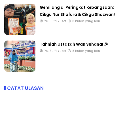
Gemilang di Peringkat Kebangsaan:
Cikgu Nur Shafura & Cikgu Shazwan!
Yu. Suffi Yusof
8 bulan yang lalu
Tahniah Ustazah Wan Suhana! 🎉
Yu. Suffi Yusof
8 bulan yang lalu
CATAT ULASAN