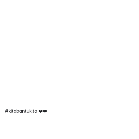
#kitabantukita ❤️❤️