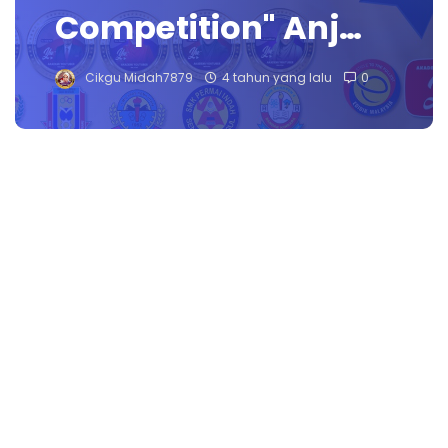
Competition" Anj…
Cikgu Midah7879
4 tahun yang lalu
0