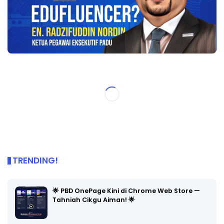
TRENDING!
🌟 PBD OnePage Kini di Chrome Web Store —
Tahniah Cikgu Aiman! 🌟