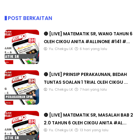
POST BERKAITAN
🔴 [LIVE] MATEMATIK SR, WANG TAHUN 6
OLEH CIKGU ANITA #ALLINONE #141 #...
Yu. Chekgu LK
6 hari yang lalu
🔴 [LIVE] PRINSIP PERAKAUNAN, BEDAH
TUNTAS SOALAN 1 TRIAL OLEH CIKGU ...
Yu. Chekgu LK
7 hari yang lalu
🔴 [LIVE] MATEMATIK SR, MASALAH BAB 2
2.0 TAHUN 6 OLEH CIKGU ANITA #AL...
Yu. Chekgu LK
13 hari yang lalu