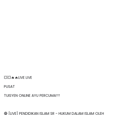
💥💥🔥🔥LIVE LIVE
PUSAT
TUISYEN ONLINE AYU PERCUMA‼️‼️
🔴 [LIVE] PENDIDIKAN ISLAM SR - HUKUM DALAM ISLAM OLEH