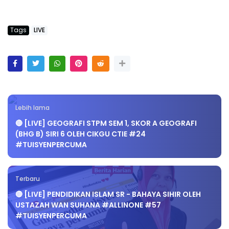
Tags
LIVE
Lebih lama
🔴 [LIVE] GEOGRAFI STPM SEM 1, SKOR A GEOGRAFI
(BHG B) SIRI 6 OLEH CIKGU CTIE #24
#TUISYENPERCUMA
Terbaru
🔴 [LIVE] PENDIDIKAN ISLAM SR - BAHAYA SIHIR OLEH
USTAZAH WAN SUHANA #ALLINONE #57
#TUISYENPERCUMA