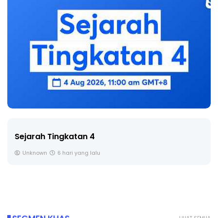
LIVE
🔴 [LIVE] PRINSIP PERAKAUNAN, BEDAH TUNTAS
SOALAN 1 TRIAL OLEH CIKGU ...
Yu. Chekgu LK
7 hari yang lalu