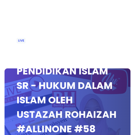
LIVE
🔴 [LIVE]
PENDIDIKAN ISLAM
SR - HUKUM DALAM
ISLAM OLEH
USTAZAH ROHAIZAH
#ALLINONE #58