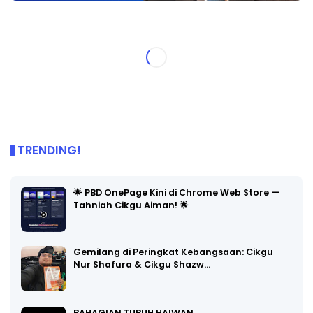
TRENDING!
🌟 PBD OnePage Kini di Chrome Web Store —
Tahniah Cikgu Aiman! 🌟
Gemilang di Peringkat Kebangsaan: Cikgu
Nur Shafura & Cikgu Shazw…
BAHAGIAN TUBUH HAIWAN