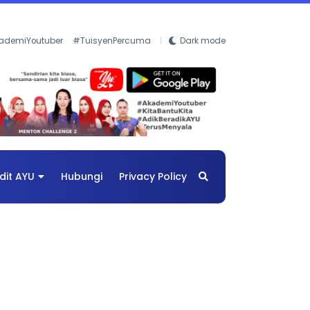
ademiYoutuber
#TuisyenPercuma
Dark mode
dit AYU
Hubungi
Privacy Policy