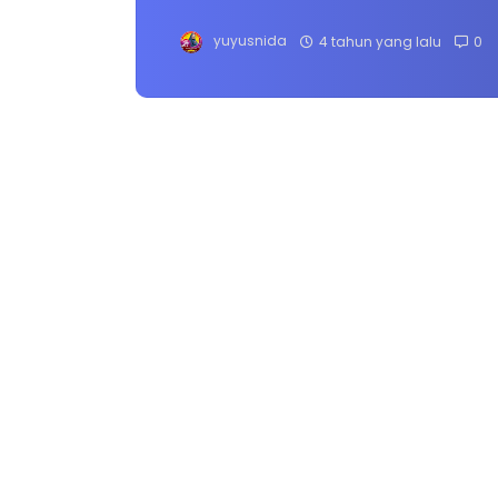
yuyusnida
4 tahun yang lalu
0