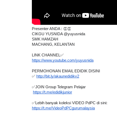
Presenter ANDA : 👏👏
EYNOTE SPEAKER 3 :
SSTP JPN9|
CIKGU YUSNIDA @yuyusnida 
RANSFORMING PRIMARY
SMK HAMZAH
Unknown
10 hari y
DUCATION IN INDONESIA
MACHANG, KELANTAN
HROUG...
LINK CHANNEL✅
Unknown
10 hari yang lalu
https://www.youtube.com/yuyusnida
PERMOHONAN EMAIL EDIDIK DISINI
✅ 
http://bit.ly/akaunedidikv2
✅JOIN Group Telegram Pelajar 
https://t.me/edidikjunior
✅Lebih banyak koleksi VIDEO PdPC di sini:
https://t.me/VideoPdPCgurumalaysia
✅
https://www.akademiyoutuber.com/p/senarai-pla