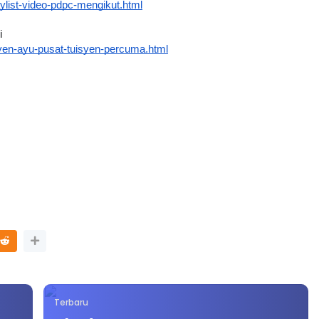
i
yen-ayu-pusat-tuisyen-percuma.html
Terbaru
🔴[LIVE] KMK SEM 3, PRINSIP ASAS PENGURUSAN