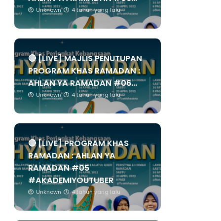
Unknown
4 tahun yang lalu
🔴 [LIVE] MAJLIS PENUTUPAN
PROGRAM KHAS RAMADAN :
AHLAN YA RAMADAN #06...
Unknown
4 tahun yang lalu
🔴 [LIVE] PROGRAM KHAS
RAMADAN : AHLAN YA
RAMADAN #05
#AKADEMIYOUTUBER
Unknown
4 tahun yang lalu