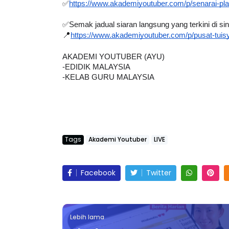
✅Semak jadual siaran langsung yang terkini di sin
📍
https://www.akademiyoutuber.com/p/pusat-tuis
AKADEMI YOUTUBER (AYU)
-EDIDIK MALAYSIA
-KELAB GURU MALAYSIA
Tags
Akademi Youtuber
LIVE
Facebook
Twitter
Lebih lama
🔴[LIVE] MUET & ENGLISH MATRICULATION,