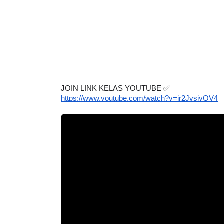
JOIN LINK KELAS YOUTUBE 
✅
https://www.youtube.com/watch?v=jr2JvsjyOV4