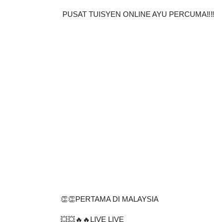
PUSAT TUISYEN ONLINE AYU PERCUMA‼️‼️ 
👏👏PERTAMA DI MALAYSIA
💥💥🔥🔥LIVE LIVE