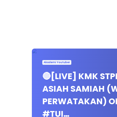
Akademi Youtuber
🔴[LIVE] KMK STP
ASIAH SAMIAH (
PERWATAKAN) OL
#TUI…