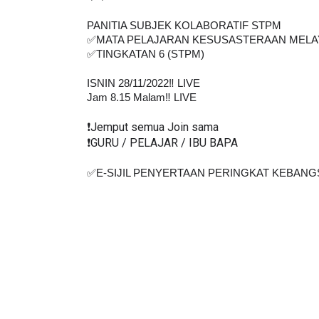
PANITIA SUBJEK KOLABORATIF STPM
✅MATA PELAJARAN KESUSASTERAAN MELA
✅TINGKATAN 6 (STPM)
ISNIN 28/11/2022‼️ LIVE
Jam 8.15 Malam‼️ LIVE
❗️Jemput semua Join sama
❗️GURU / PELAJAR / IBU BAPA
✅E-SIJIL PENYERTAAN PERINGKAT KEBANGS