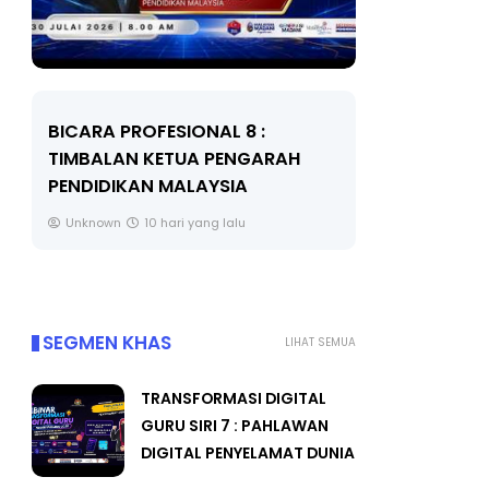
BICARA PROFESIONAL 8 :
BICARA K
TIMBALAN KETUA PENGARAH
MAKANAN 
PENDIDIKAN MALAYSIA
BERKUALITI
Unknown
10 hari yang lalu
Unknown
SEGMEN KHAS
LIHAT SEMUA
TRANSFORMASI DIGITAL
GURU SIRI 7 : PAHLAWAN
DIGITAL PENYELAMAT DUNIA