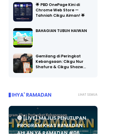
Chrome Web Store —
Tahniah Cikgu Aiman! 🌟
BAHAGIAN TUBUH HAIWAN
Gemilang di Peringkat
Kebangsaan: Cikgu Nur
Shafura & Cikgu Shazw…
IHYA' RAMADAN
LIHAT SEMUA
🔴 [LIVE] MAJLIS PENUTUPAN
PROGRAM KHAS RAMADAN :
AHLAN YA RAMADAN #06...