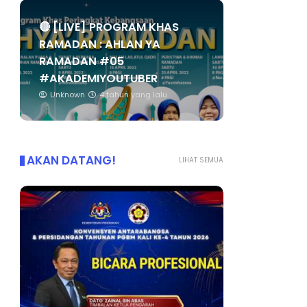
🔴 [LIVE] PROGRAM KHAS
RAMADAN : AHLAN YA
RAMADAN #05
#AKADEMIYOUTUBER
Unknown
4 tahun yang lalu
AKAN DATANG!
LIHAT SEMUA