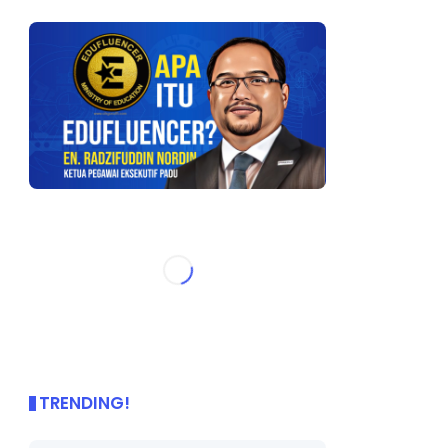
TRENDING!
🌟 PBD OnePage Kini di