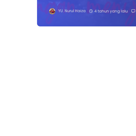
YU. Nurul Haiza
4 tahun yang lalu