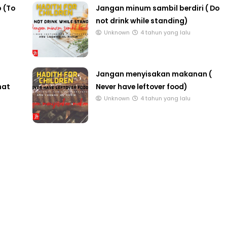
 (To
Jangan minum sambil berdiri ( Do
not drink while standing)
Unknown
4 tahun yang lalu
NAL 8 :
MAJLIS ANUGERAH FFK
 PENGARAH
(FESTIVAL LENSA PENDIDIKAN -
Jangan menyisakan makanan (
AYSIA
FLeP) 2026
hat
Never have leftover food)
Unknown
4 tahun yang lalu
ng lalu
Unknown
6 hari yang lalu