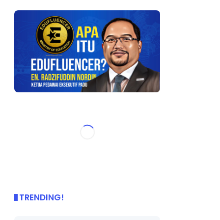
TRENDING!
🌟 PBD OnePage Kini di