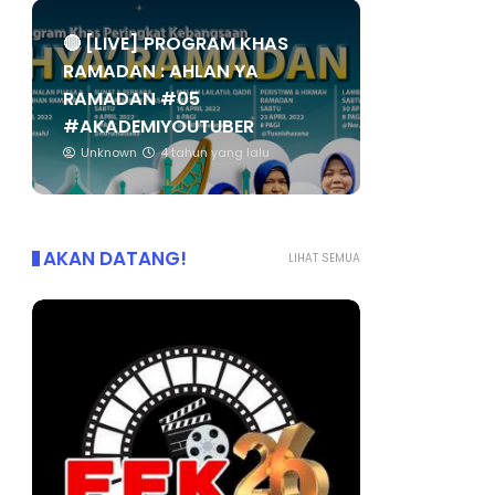
🔴 [LIVE] PROGRAM KHAS
RAMADAN : AHLAN YA
RAMADAN #05
#AKADEMIYOUTUBER
Unknown
4 tahun yang lalu
AKAN DATANG!
LIHAT SEMUA