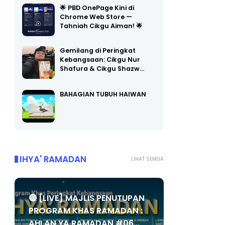
Chrome Web Store —
Tahniah Cikgu Aiman! 🌟
Gemilang di Peringkat
Kebangsaan: Cikgu Nur
Shafura & Cikgu Shazw…
BAHAGIAN TUBUH HAIWAN
IHYA' RAMADAN
LIHAT SEMUA
🔴 [LIVE] MAJLIS PENUTUPAN
PROGRAM KHAS RAMADAN :
AHLAN YA RAMADAN #06...