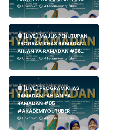
Unknown
4 tahun yang lalu
🔴 [LIVE] MAJLIS PENUTUPAN
PROGRAM KHAS RAMADAN :
AHLAN YA RAMADAN #06...
Unknown
4 tahun yang lalu
🔴 [LIVE] PROGRAM KHAS
RAMADAN : AHLAN YA
RAMADAN #05
#AKADEMIYOUTUBER
Unknown
4 tahun yang lalu