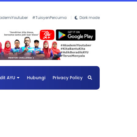
ademiYoutuber
#TuisyenPercuma
Dark mode
dit AYU
Hubungi
Privacy Policy