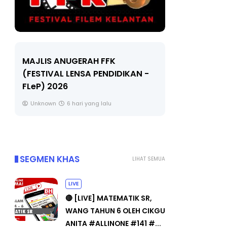
LIVE
Sejarah Ti
🔴 [LIVE] MATEMATIK SR, WANG
Unknown
TAHUN 6 OLEH CIKGU ANITA
#ALLINONE #141 #...
Yu. Chekgu LK
8 hari yang lalu
SEGMEN KHAS
LIHAT SEMUA
LIVE
🔴 [LIVE] MATEMATIK SR,
WANG TAHUN 6 OLEH CIKGU
ANITA #ALLINONE #141 #...