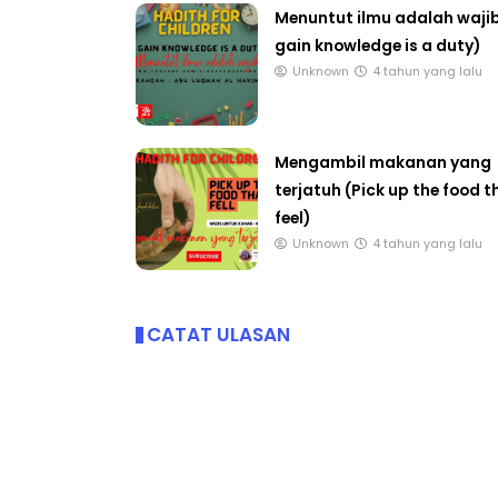
Menuntut ilmu adalah wajib
gain knowledge is a duty)
Unknown
4 tahun yang lalu
IVE
BICARA PROFESIO
TIMBALAN KETUA
 [LIVE] PRINSIP PERAKAUNAN,
Mengambil makanan yang
PENDIDIKAN MAL
EDAH TUNTAS SOALAN 1 TRIAL
terjatuh (Pick up the food t
LEH CIKGU ...
feel)
Unknown
11 hari ya
Unknown
4 tahun yang lalu
Yu. Chekgu LK
9 hari yang lalu
CATAT ULASAN