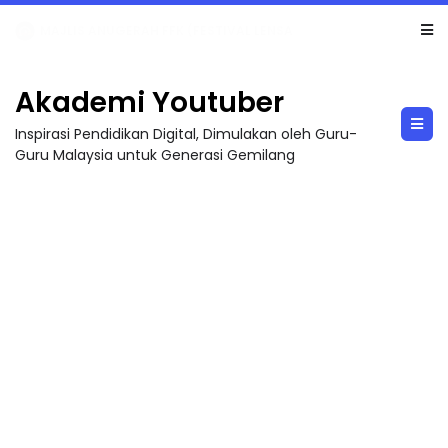
LIVE
🔴 [LIVE] MATEMATIK SR, WANG TAHUN 6 OLEH CIKGU ANITA #ALLINONE #141 #...
Akademi Youtuber
Inspirasi Pendidikan Digital, Dimulakan oleh Guru-
Guru Malaysia untuk Generasi Gemilang