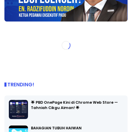
TRENDING!
🌟 PBD OnePage Kini di Chrome Web Store —
Tahniah Cikgu Aiman! 🌟
BAHAGIAN TUBUH HAIWAN