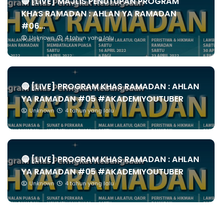
🔴 [LIVE] MAJLIS PENUTUPAN PROGRAM
KHAS RAMADAN : AHLAN YA RAMADAN
#06...
Unknown
4 tahun yang lalu
🔴 [LIVE] PROGRAM KHAS RAMADAN : AHLAN
YA RAMADAN #05 #AKADEMIYOUTUBER
Unknown
4 tahun yang lalu
🔴 [LIVE] PROGRAM KHAS RAMADAN : AHLAN
YA RAMADAN #05 #AKADEMIYOUTUBER
Unknown
4 tahun yang lalu