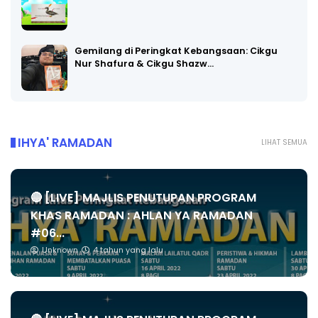
Gemilang di Peringkat Kebangsaan: Cikgu
Nur Shafura & Cikgu Shazw…
IHYA' RAMADAN
LIHAT SEMUA
🔴 [LIVE] MAJLIS PENUTUPAN PROGRAM
KHAS RAMADAN : AHLAN YA RAMADAN
#06...
Unknown
4 tahun yang lalu