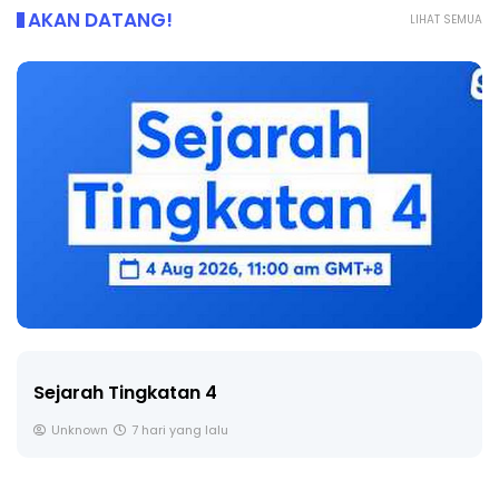
AKAN DATANG!
LIHAT SEMUA
LIVE
🔴 [LIVE] PRINSIP PERAKAUNAN, BEDAH TU
SOALAN 1 TRIAL OLEH CIKGU ...
Yu. Chekgu LK
8 hari yang lalu