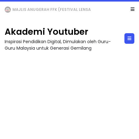
LIVE
🔴 [LIVE] MATEMATIK SR, WANG TAHUN 6 OLEH CIKGU ANITA #ALLINONE #141 #...
Akademi Youtuber
Inspirasi Pendidikan Digital, Dimulakan oleh Guru-
Guru Malaysia untuk Generasi Gemilang