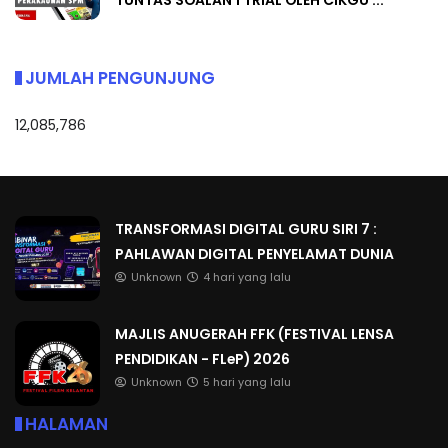
TUNTAS SOALAN 1 TRIAL OLEH CIKGU ...
JUMLAH PENGUNJUNG
12,085,786
TRANSFORMASI DIGITAL GURU SIRI 7 :
PAHLAWAN DIGITAL PENYELAMAT DUNIA
Unknown
4 hari yang lalu
MAJLIS ANUGERAH FFK (FESTIVAL LENSA
PENDIDIKAN - FLeP) 2026
Unknown
5 hari yang lalu
HALAMAN