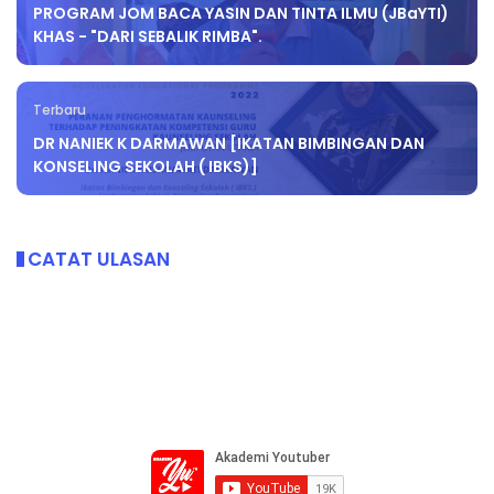
PROGRAM JOM BACA YASIN DAN TINTA ILMU (JBaYTI)
KHAS - "DARI SEBALIK RIMBA".
Terbaru
DR NANIEK K DARMAWAN [IKATAN BIMBINGAN DAN
KONSELING SEKOLAH ( IBKS)]
CATAT ULASAN