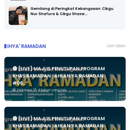
Gemilang di Peringkat Kebangsaan: Cikgu
Nur Shafura & Cikgu Shazw…
IHYA' RAMADAN
LIHAT SEMUA
🔴 [LIVE] MAJLIS PENUTUPAN PROGRAM
KHAS RAMADAN : AHLAN YA RAMADAN
#06...
Unknown
4 tahun yang lalu
🔴 [LIVE] MAJLIS PENUTUPAN PROGRAM
KHAS RAMADAN : AHLAN YA RAMADAN