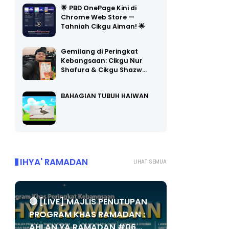
🌟 PBD OnePage Kini di
Chrome Web Store —
Tahniah Cikgu Aiman! 🌟
Gemilang di Peringkat
Kebangsaan: Cikgu Nur
Shafura & Cikgu Shazw…
BAHAGIAN TUBUH HAIWAN
IHYA' RAMADAN
LIHAT SEMUA
🔴 [LIVE] MAJLIS PENUTUPAN
PROGRAM KHAS RAMADAN :
AHLAN YA RAMADAN #06...