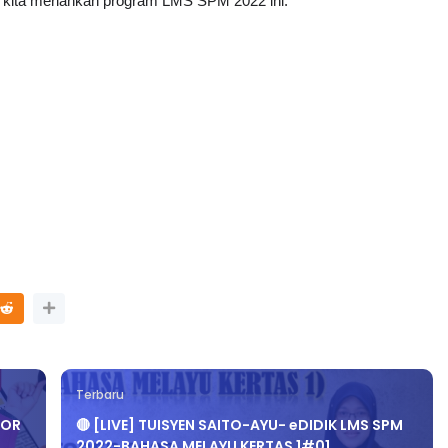
kita meriahkan program LMS SPM 2022 ini.
Terbaru
BOR
🔴 [LIVE] TUISYEN SAITO-AYU- eDIDIK LMS SPM
2022-BAHASA MELAYU KERTAS 1#01