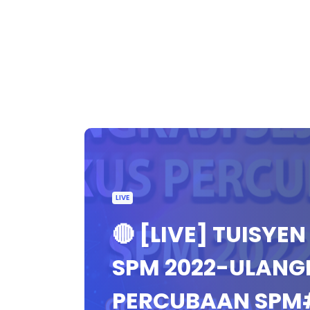
LIVE
🔴 [LIVE] TUISYE
SPM 2022-ULANG
PERCUBAAN SPM