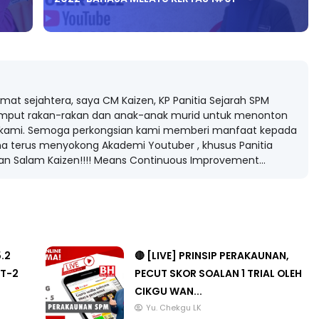
at sejahtera, saya CM Kaizen, KP Panitia Sejarah SPM
mput rakan-rakan dan anak-anak murid untuk menonton
 kami. Semoga perkongsian kami memberi manfaat kepada
na terus menyokong Akademi Youtuber , khusus Panitia
an Salam Kaizen!!!! Means Continuous Improvement...
5.2
🔴 [LIVE] PRINSIP PERAKAUNAN,
T-2
PECUT SKOR SOALAN 1 TRIAL OLEH
CIKGU WAN...
Yu. Chekgu LK