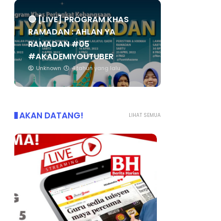
🔴 [LIVE] PROGRAM KHAS
RAMADAN : AHLAN YA
RAMADAN #05
#AKADEMIYOUTUBER
Unknown
4 tahun yang lalu
AKAN DATANG!
LIHAT SEMUA