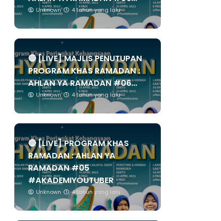
Unknown
4 tahun yang lalu
🔴 [LIVE] MAJLIS PENUTUPAN
PROGRAM KHAS RAMADAN :
AHLAN YA RAMADAN #06...
Unknown
4 tahun yang lalu
🔴 [LIVE] PROGRAM KHAS
RAMADAN : AHLAN YA
RAMADAN #05
#AKADEMIYOUTUBER
Unknown
4 tahun yang lalu