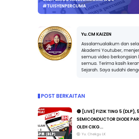
#TUISYENPERCUMA
Yu.CM KAIZEN
Assalamualaikum dan selam
Akademi Youtuber, menje
semua video berkongsian
semua. Terima kasih kera
Sejarah. Saya sudahi deng
POST BERKAITAN
🔴 [LIVE] FIZIK TING 5 (DLP), 
SEMICONDUCTOR DIODE PAR
OLEH CIKG...
Yu. Chekgu LK