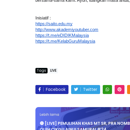
bersama-sama kami. Ayuh, luangkan masa anda, 
Inisiatif :  
https://saito.edu.my
http://www.akademiyoutuber.com
https://t.me/eDIDIKMalaysia
https://t.me/KelabGuruMalaysia
Tags
LIVE
Facebook
Twitter
Lebih lama
🔴 [LIVE] PEMULIHAN KHAS MT SR, PRA NOM
OLEH CIKGU AINULSAMURAI #24