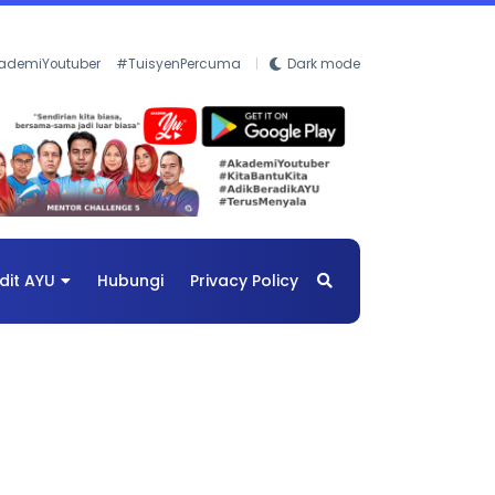
ademiYoutuber
#TuisyenPercuma
Dark mode
dit AYU
Hubungi
Privacy Policy