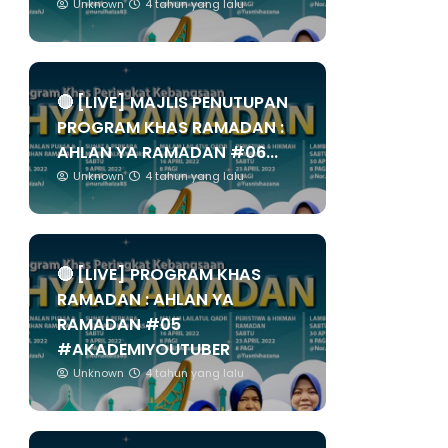
Unknown
4 tahun yang lalu
🔴 [LIVE] MAJLIS PENUTUPAN
PROGRAM KHAS RAMADAN :
AHLAN YA RAMADAN #06...
Unknown
4 tahun yang lalu
🔴 [LIVE] PROGRAM KHAS
RAMADAN : AHLAN YA
RAMADAN #05
#AKADEMIYOUTUBER
Unknown
4 tahun yang lalu