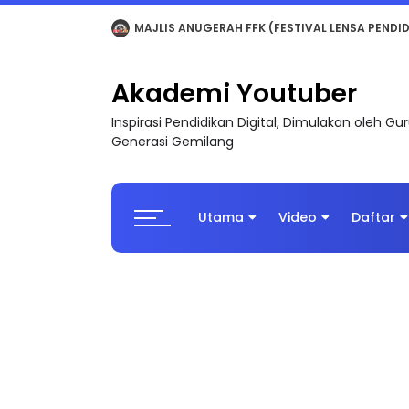
LIVE
🔴 [LIVE] MATEMATIK SR, WANG TAHUN 6
Akademi Youtuber
Inspirasi Pendidikan Digital, Dimulakan oleh G
Generasi Gemilang
Utama
Video
Daftar