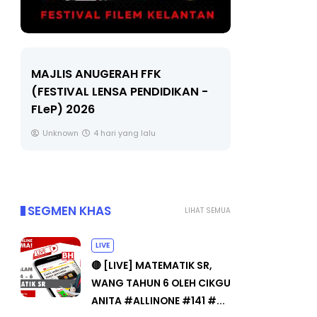
LIVE
Sejarah 
🔴 [LIVE] MATEMATIK SR, WANG
Unknown
TAHUN 6 OLEH CIKGU ANITA
#ALLINONE #141 #...
Yu. Chekgu LK
6 hari yang lalu
SEGMEN KHAS
LIHAT SEMUA
LIVE
🔴 [LIVE] MATEMATIK SR,
WANG TAHUN 6 OLEH CIKGU
ANITA #ALLINONE #141 #...