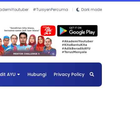
ademiYoutuber
#TuisyenPercuma
Dark mode
dit AYU
Hubungi
Privacy Policy