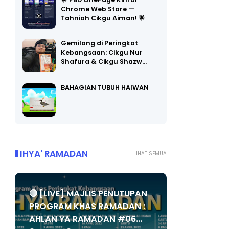
🌟 PBD OnePage Kini di
Chrome Web Store —
Tahniah Cikgu Aiman! 🌟
Gemilang di Peringkat
Kebangsaan: Cikgu Nur
Shafura & Cikgu Shazw…
BAHAGIAN TUBUH HAIWAN
IHYA' RAMADAN
LIHAT SEMUA
🔴 [LIVE] MAJLIS PENUTUPAN
PROGRAM KHAS RAMADAN :
AHLAN YA RAMADAN #06...