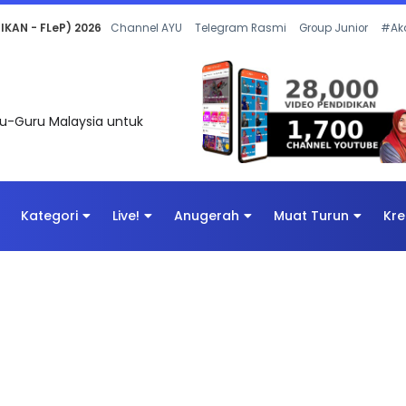
 OLEH CIKGU ANITA #ALLINONE #141 #...
Channel AYU
Telegram Rasmi
Group Junior
#Ak
uru-Guru Malaysia untuk
Kategori
Live!
Anugerah
Muat Turun
Kre