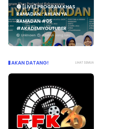
🔴 [LIVE] PROGRAM KHAS
RAMADAN : AHLAN YA
RAMADAN #05
#AKADEMIYOUTUBER
Unknown
4 tahun yang lalu
AKAN DATANG!
LIHAT SEMUA