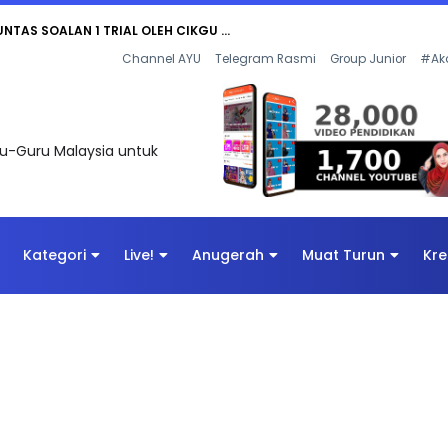
AN DIGITAL PENYELAMAT DUNIA
Channel AYU
Telegram Rasmi
Group Junior
#Ak
uru-Guru Malaysia untuk
Kategori
Live!
Anugerah
Muat Turun
Kre