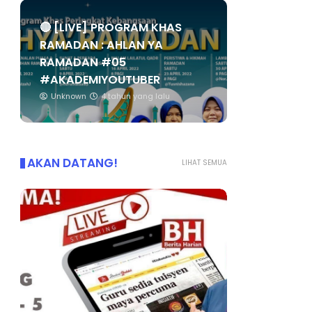
🔴 [LIVE] PROGRAM KHAS
RAMADAN : AHLAN YA
RAMADAN #05
#AKADEMIYOUTUBER
Unknown
4 tahun yang lalu
AKAN DATANG!
LIHAT SEMUA