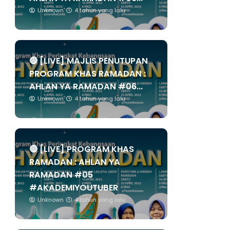
Unknown
4 tahun yang lalu
🔴 [LIVE] MAJLIS PENUTUPAN
PROGRAM KHAS RAMADAN :
AHLAN YA RAMADAN #06...
Unknown
4 tahun yang lalu
🔴 [LIVE] PROGRAM KHAS
RAMADAN : AHLAN YA
RAMADAN #05
#AKADEMIYOUTUBER
Unknown
4 tahun yang lalu