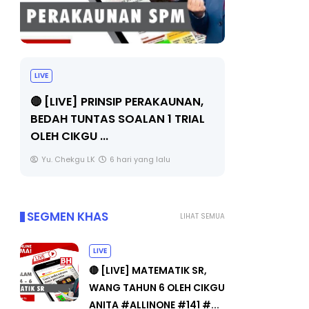
LIVE
TRANSFOR
SIRI 7 : P
🔴 [LIVE] PRINSIP PERAKAUNAN,
PENYELAM
BEDAH TUNTAS SOALAN 1 TRIAL
OLEH CIKGU ...
Unknown
Yu. Chekgu LK
6 hari yang lalu
SEGMEN KHAS
LIHAT SEMUA
LIVE
🔴 [LIVE] MATEMATIK SR,
WANG TAHUN 6 OLEH CIKGU
ANITA #ALLINONE #141 #...