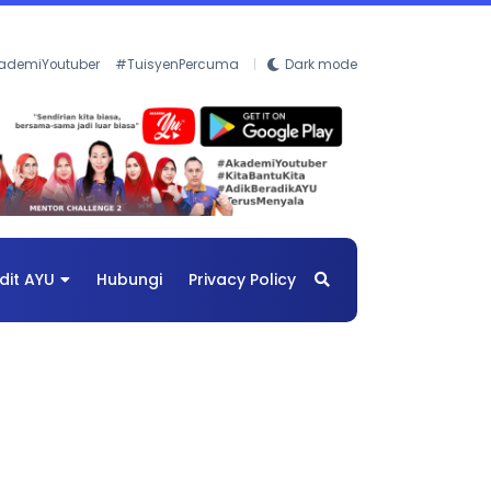
ademiYoutuber
#TuisyenPercuma
Dark mode
dit AYU
Hubungi
Privacy Policy