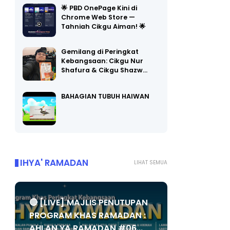
🌟 PBD OnePage Kini di
Chrome Web Store —
Tahniah Cikgu Aiman! 🌟
Gemilang di Peringkat
Kebangsaan: Cikgu Nur
Shafura & Cikgu Shazw…
BAHAGIAN TUBUH HAIWAN
IHYA' RAMADAN
LIHAT SEMUA
🔴 [LIVE] MAJLIS PENUTUPAN
PROGRAM KHAS RAMADAN :
AHLAN YA RAMADAN #06...