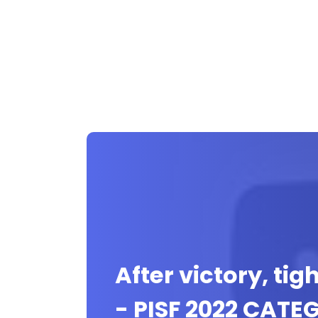
After victory, ti
- PISF 2022 CAT