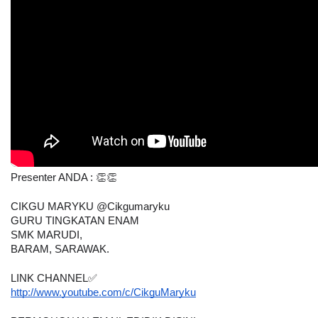
Presenter ANDA : 👏👏
CIKGU MARYKU @Cikgumaryku
GURU TINGKATAN ENAM
SMK MARUDI,
BARAM, SARAWAK.
LINK CHANNEL✅
http://www.youtube.com/c/CikguMaryku