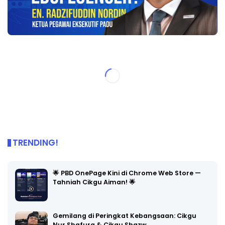
TRENDING!
🌟 PBD OnePage Kini di Chrome Web Store —
Tahniah Cikgu Aiman! 🌟
Gemilang di Peringkat Kebangsaan: Cikgu
Nur Shafura & Cikgu Shazw…