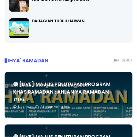
BAHAGIAN TUBUH HAIWAN
IHYA' RAMADAN
LIHAT SEMUA
🔴 [LIVE] MAJLIS PENUTUPAN PROGRAM
KHAS RAMADAN : AHLAN YA RAMADAN
#06...
Unknown
4 tahun yang lalu
🔴 [LIVE] MAJLIS PENUTUPAN PROGRAM