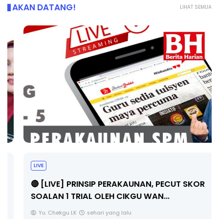
AKAN DATANG!
LIHAT SEMUA
LIVE
🔴 [LIVE] PRINSIP PERAKAUNAN, PECUT SKOR
SOALAN 1 TRIAL OLEH CIKGU WAN...
Yu. Chekgu LK
sehari yang lalu