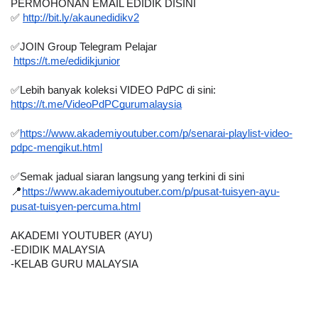
PERMOHONAN EMAIL EDIDIK DISINI
✅ 
http://bit.ly/akaunedidikv2
✅JOIN Group Telegram Pelajar 
https://t.me/edidikjunior
✅Lebih banyak koleksi VIDEO PdPC di sini:
https://t.me/VideoPdPCgurumalaysia
✅
https://www.akademiyoutuber.com/p/senarai-playlist-video-
pdpc-mengikut.html
✅Semak jadual siaran langsung yang terkini di sini
📍
https://www.akademiyoutuber.com/p/pusat-tuisyen-ayu-
pusat-tuisyen-percuma.html
AKADEMI YOUTUBER (AYU)
-EDIDIK MALAYSIA
-KELAB GURU MALAYSIA