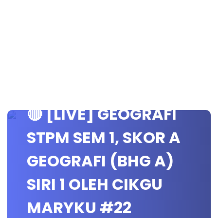
🔴 [LIVE] GEOGRAFI
STPM SEM 1, SKOR A
GEOGRAFI (BHG A)
SIRI 1 OLEH CIKGU
MARYKU #22