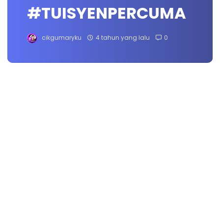
#TUISYENPERCUMA
cikgumaryku
4 tahun yang lalu
0