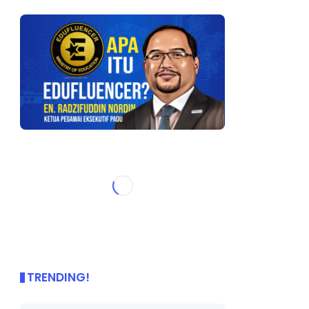
TRENDING!
🌟 PBD OnePage Kini di