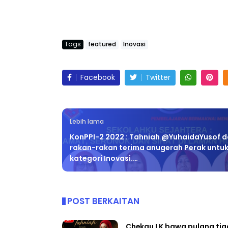
Tags
featured
Inovasi
Facebook
Twitter
Lebih lama
KonPPI-2 2022 : Tahniah @YuhaidaYusof 
rakan-rakan terima anugerah Perak untu
kategori Inovasi.…
POST BERKAITAN
Chekgu LK bawa pulang tig