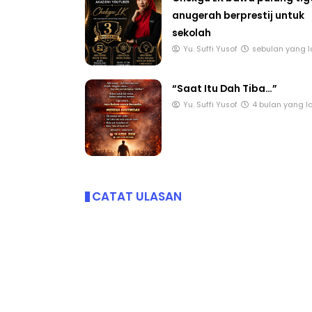
anugerah berprestij untuk
sekolah
Yu. Suffi Yusof
sebulan yang l
“Saat Itu Dah Tiba…”
Yu. Suffi Yusof
4 bulan yang l
CATAT ULASAN