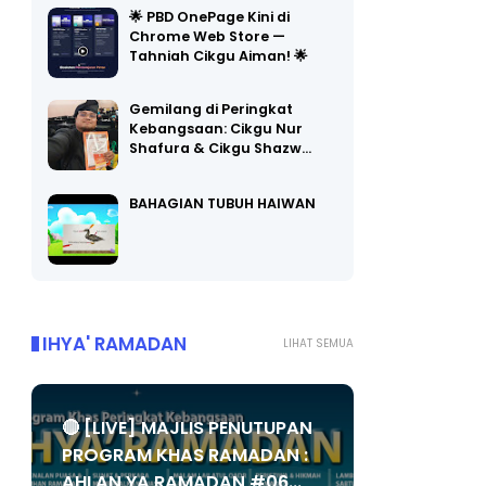
Chrome Web Store —
Tahniah Cikgu Aiman! 🌟
Gemilang di Peringkat
Kebangsaan: Cikgu Nur
Shafura & Cikgu Shazw…
BAHAGIAN TUBUH HAIWAN
IHYA' RAMADAN
LIHAT SEMUA
🔴 [LIVE] MAJLIS PENUTUPAN
PROGRAM KHAS RAMADAN :
AHLAN YA RAMADAN #06...