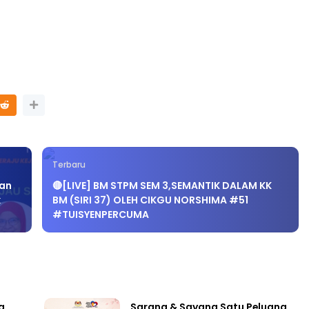
Terbaru
dan
🔴[LIVE] BM STPM SEM 3,SEMANTIK DALAM KK
k
BM (SIRI 37) OLEH CIKGU NORSHIMA #51
#TUISYENPERCUMA
a
Sarang & Sayang Satu Peluang,