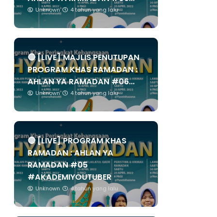
Unknown
4 tahun yang lalu
🔴 [LIVE] MAJLIS PENUTUPAN
PROGRAM KHAS RAMADAN :
AHLAN YA RAMADAN #06...
Unknown
4 tahun yang lalu
🔴 [LIVE] PROGRAM KHAS
RAMADAN : AHLAN YA
RAMADAN #05
#AKADEMIYOUTUBER
Unknown
4 tahun yang lalu