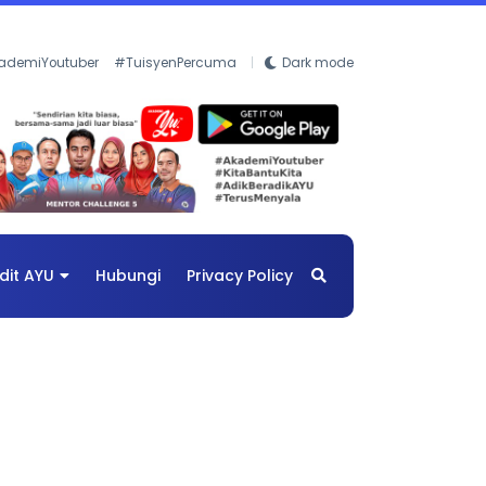
ademiYoutuber
#TuisyenPercuma
Dark mode
dit AYU
Hubungi
Privacy Policy