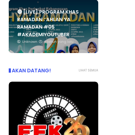
🔴 [LIVE] PROGRAM KHAS
RAMADAN : AHLAN YA
RAMADAN #05
#AKADEMIYOUTUBER
Unknown
4 tahun yang lalu
AKAN DATANG!
LIHAT SEMUA