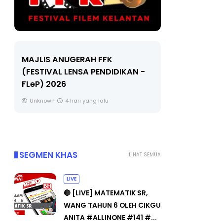
LIVE
GERAH FFK
ENSA PENDIDIKAN -
🔴 [LIVE] MATEMATIK SR, W
TAHUN 6 OLEH CIKGU ANITA
#ALLINONE #141 #...
hari yang lalu
Yu. Chekgu LK
6 hari yang lalu
SEGMEN KHAS
LIHAT SEMUA
LIVE
🔴 [LIVE] MATEMATIK SR,
WANG TAHUN 6 OLEH CIKGU
ANITA #ALLINONE #141 #...