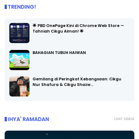
TRENDING!
🌟 PBD OnePage Kini di Chrome Web Store —
Tahniah Cikgu Aiman! 🌟
BAHAGIAN TUBUH HAIWAN
Gemilang di Peringkat Kebangsaan: Cikgu
Nur Shafura & Cikgu Shazw…
IHYA' RAMADAN
LIHAT SEMUA