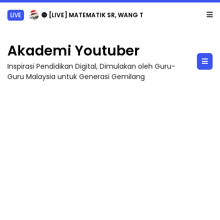
LIVE
🔴 [LIVE] MATEMATIK SR, WANG TAHUN 6 OLEH CIKGU ANITA #ALLINONE #141 #...
Akademi Youtuber
Inspirasi Pendidikan Digital, Dimulakan oleh Guru-
Guru Malaysia untuk Generasi Gemilang