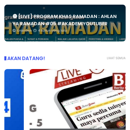
🔴 [LIVE] PROGRAM KHAS RAMADAN : AHLAN
YA RAMADAN #05 #AKADEMIYOUTUBER
Unknown
4 tahun yang lalu
AKAN DATANG!
LIHAT SEMUA