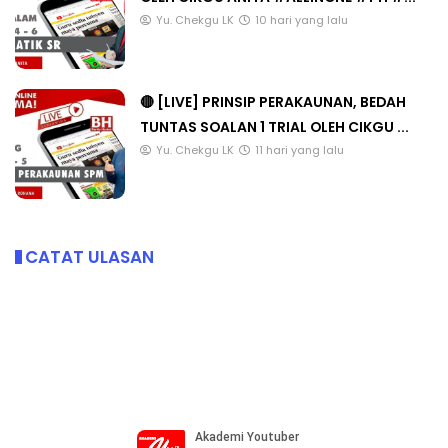
Yu. Chekgu LK
10 hari yang lalu
🔴 [LIVE] PRINSIP PERAKAUNAN, BEDAH
TUNTAS SOALAN 1 TRIAL OLEH CIKGU ...
Yu. Chekgu LK
11 hari yang lalu
CATAT ULASAN