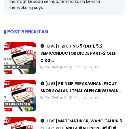
manfaat kepada semua, terima kasih kerana
menyokong saya.
POST BERKAITAN
🔴 [LIVE] FIZIK TING 5 (DLP), 5.2
SEMICONDUCTOR DIODE PART-2 OLEH
CIKG...
Yu. Chekgu LK
3 hari yang lalu
🔴 [LIVE] PRINSIP PERAKAUNAN, PECUT
SKOR SOALAN 1 TRIAL OLEH CIKGU WAN...
Yu. Chekgu LK
3 hari yang lalu
🔴 [LIVE] MATEMATIK SR, WANG TAHUN 6
OLEH CIKGU ANITA #ALLINONE #141 #...