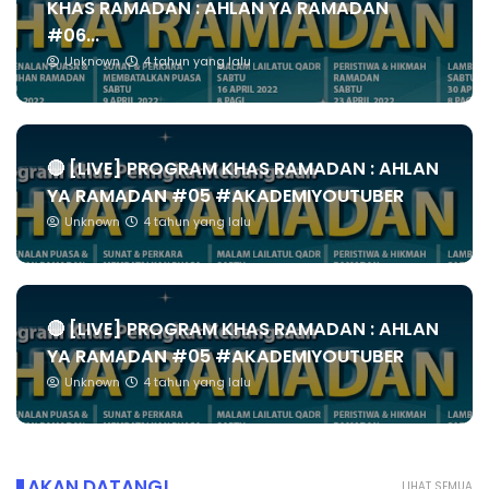
KHAS RAMADAN : AHLAN YA RAMADAN
#06...
Unknown
4 tahun yang lalu
🔴 [LIVE] PROGRAM KHAS RAMADAN : AHLAN
YA RAMADAN #05 #AKADEMIYOUTUBER
Unknown
4 tahun yang lalu
🔴 [LIVE] PROGRAM KHAS RAMADAN : AHLAN
YA RAMADAN #05 #AKADEMIYOUTUBER
Unknown
4 tahun yang lalu
AKAN DATANG!
LIHAT SEMUA