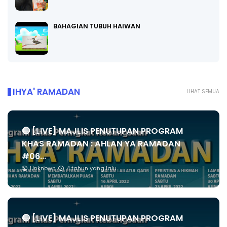
BAHAGIAN TUBUH HAIWAN
IHYA' RAMADAN
LIHAT SEMUA
🔴 [LIVE] MAJLIS PENUTUPAN PROGRAM
KHAS RAMADAN : AHLAN YA RAMADAN
#06...
Unknown
4 tahun yang lalu
🔴 [LIVE] MAJLIS PENUTUPAN PROGRAM