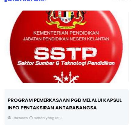
LIVE
🔴 [LIVE] FIZIK TING 5 (DLP), 5.2
SEMICONDUCTOR DIODE PART-2 OLEH CIKG...
Yu. Chekgu LK
3 hari yang lalu