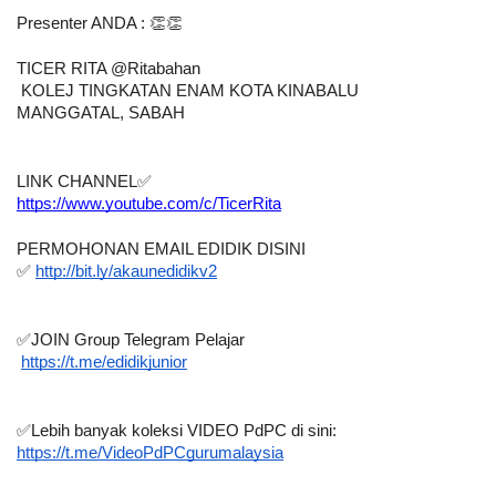
Presenter ANDA : 👏👏
TICER RITA @Ritabahan
 KOLEJ TINGKATAN ENAM KOTA KINABALU
MANGGATAL, SABAH
LINK CHANNEL
✅
https://www.youtube.com/c/TicerRita
PERMOHONAN EMAIL EDIDIK DISINI
✅
http://bit.ly/akaunedidikv2
✅
JOIN Group Telegram Pelajar 
https://t.me/edidikjunior
✅
Lebih banyak koleksi VIDEO PdPC di sini:
https://t.me/VideoPdPCgurumalaysia