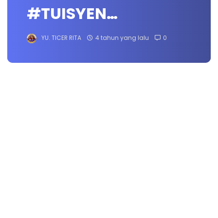
#TUISYEN…
YU. TICER RITA
4 tahun yang lalu
0