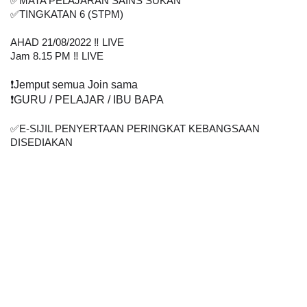
✅
MATA PELAJARAN SAINS SUKAN
✅
TINGKATAN 6 (STPM)
AHAD 21/08/2022 ‼️ LIVE
Jam 8.15 PM ‼️ LIVE
❗
️Jemput semua Join sama
❗
️GURU / PELAJAR / IBU BAPA
✅
E-SIJIL PENYERTAAN PERINGKAT KEBANGSAAN 
DISEDIAKAN    