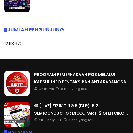
JUMLAH PENGUNJUNG
12,118,370
PROGRAM PEMERKASAAN PGB MELALUI
KAPSUL INFO PENTAKSIRAN ANTARABANGSA
Unknown
sehari yang lalu
🔴 [LIVE] FIZIK TING 5 (DLP), 5.2
SEMICONDUCTOR DIODE PART-2 OLEH CIKG...
Yu. Chekgu LK
3 hari yang lalu
HALAMAN