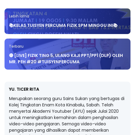
Lebih lama
📚KELAS TUISYEN PERCUMA FIZIK SPM MINGGU INI📚
Terbaru
🔴 [LIVE] FIZIK TING 5, ULANG KAJI PPT/PP1 (DLP) OLEH
MR. PEH #20 #TUISYENPERCUMA
YU. TICER RITA
Merupakan seorang guru Sains Sukan yang bertugas di
Kolej Tingkatan Enam Kota Kinabalu, Sabah. Telah
menyertai Akademi Youtuber (AYU) sejak Julai 2020
untuk meningkatkan kemahiran dalam penghasilan
video-video pengajaran. Semoga video-video
pengajaran yang dihasilkan dapat memberikan