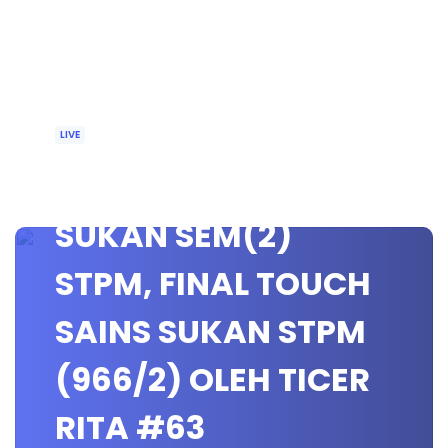
LIVE
🔴[LIVE] SAINS
SUKAN SEM(2)
STPM, FINAL TOUCH
SAINS SUKAN STPM
(966/2) OLEH TICER
RITA #63