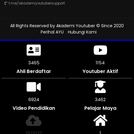
t.me/akademiyoutubersupport
All Rights Reserved by
Akademi Youtuber
© Since 2020
Perihal AYU
Hubungi Kami
3822
1274
Ahli Berdaftar
Youtuber Aktif
7644
3819
Video Pendidikan
Pelajar Maya
2174284
1