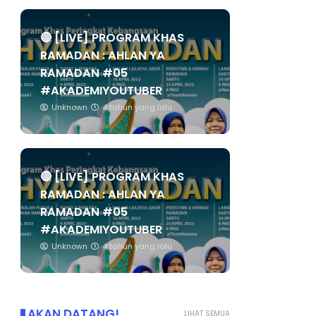
🔴 [LIVE] PROGRAM KHAS
RAMADAN : AHLAN YA
RAMADAN #05
#AKADEMIYOUTUBER
Unknown
4 tahun yang lalu
🔴 [LIVE] PROGRAM KHAS
RAMADAN : AHLAN YA
RAMADAN #05
#AKADEMIYOUTUBER
Unknown
4 tahun yang lalu
AKAN DATANG!
LIHAT SEMUA