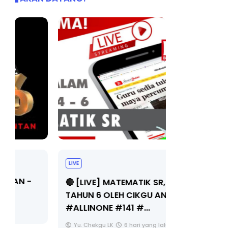
LIVE
Sejarah Ti
🔴 [LIVE] MATEMATIK SR, WANG
Unknown
TAHUN 6 OLEH CIKGU ANITA
#ALLINONE #141 #...
Yu. Chekgu LK
6 hari yang lalu