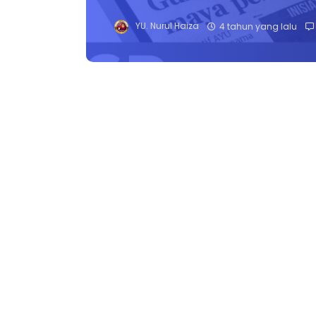
YU. Nurul Haiza
4 tahun yang lalu