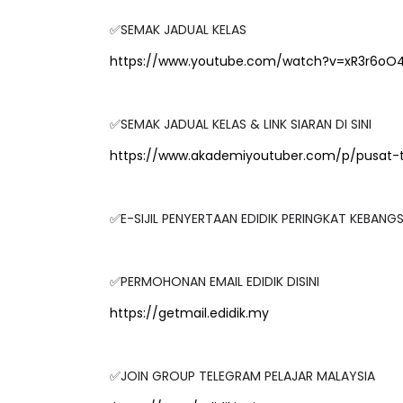
✅SEMAK JADUAL KELAS
https://www.youtube.com/watch?v=xR3r6oO4
✅SEMAK JADUAL KELAS & LINK SIARAN DI SINI
https://www.akademiyoutuber.com/p/pusat-
✅E-SIJIL PENYERTAAN EDIDIK PERINGKAT KEBAN
✅PERMOHONAN EMAIL EDIDIK DISINI
IVE
BICARA PROFESIO
https://getmail.edidik.my
TIMBALAN KETUA
 [LIVE] PRINSIP PERAKAUNAN,
PENDIDIKAN MAL
EDAH TUNTAS SOALAN 1 TRIAL
LEH CIKGU ...
✅JOIN GROUP TELEGRAM PELAJAR MALAYSIA
Unknown
9 hari ya
Yu. Chekgu LK
7 hari yang lalu