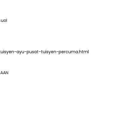
uoI
tuisyen-ayu-pusat-tuisyen-percuma.html
GSAAN
NAL 8 :
MAJLIS ANUGERAH FFK
 PENGARAH
(FESTIVAL LENSA PENDIDIKAN -
AYSIA
FLeP) 2026
ng lalu
Unknown
4 hari yang lalu