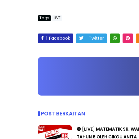
Tags
LIVE
Facebook
Twitter
POST BERKAITAN
🔴 [LIVE] MATEMATIK SR, W
TAHUN 6 OLEH CIKGU ANITA