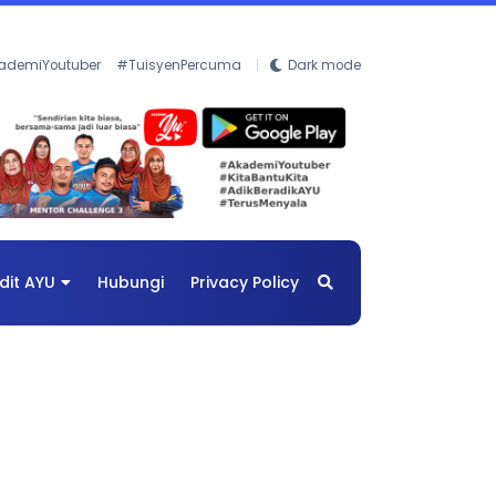
ademiYoutuber
#TuisyenPercuma
Dark mode
dit AYU
Hubungi
Privacy Policy