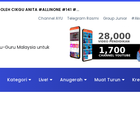
 OLEH CIKGU ANITA #ALLINONE #141 #...
Channel AYU
Telegram Rasmi
Group Junior
#Ak
uru-Guru Malaysia untuk
Kategori
Live!
Anugerah
Muat Turun
Kre