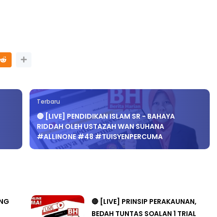
Terbaru
🔴 [LIVE] PENDIDIKAN ISLAM SR - BAHAYA
RIDDAH OLEH USTAZAH WAN SUHANA
#ALLINONE #48 #TUISYENPERCUMA
ANG
🔴 [LIVE] PRINSIP PERAKAUNAN,
BEDAH TUNTAS SOALAN 1 TRIAL