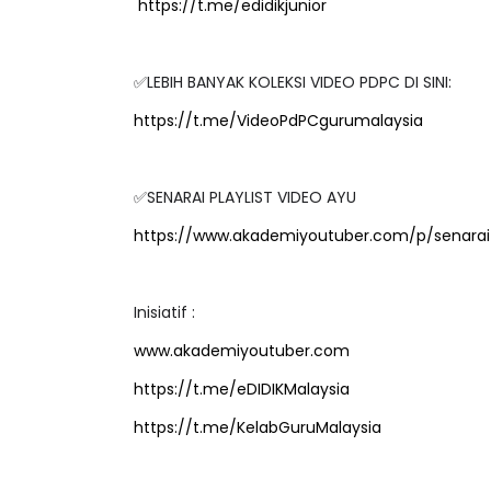
https://t.me/edidikjunior
✅LEBIH BANYAK KOLEKSI VIDEO PDPC DI SINI:
https://t.me/VideoPdPCgurumalaysia
✅SENARAI PLAYLIST VIDEO AYU
https://www.akademiyoutuber.com/p/senarai-
Inisiatif :
www.akademiyoutuber.com
https://t.me/eDIDIKMalaysia
https://t.me/KelabGuruMalaysia