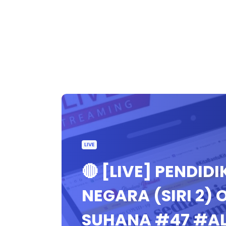
LIVE
🔴 [LIVE] PENDID
NEGARA (SIRI 2)
SUHANA #47 #A