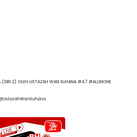
ARA (SIRI 2) OLEH USTAZAH WAN SUHANA #47 #ALLINONE
TG @UstazahWanSuhana