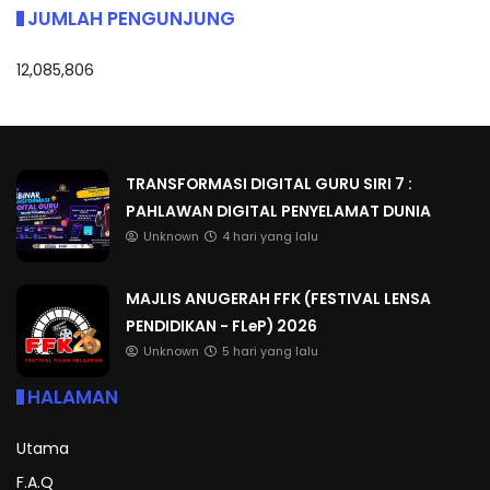
JUMLAH PENGUNJUNG
12,085,806
TRANSFORMASI DIGITAL GURU SIRI 7 :
PAHLAWAN DIGITAL PENYELAMAT DUNIA
Unknown
4 hari yang lalu
MAJLIS ANUGERAH FFK (FESTIVAL LENSA
PENDIDIKAN - FLeP) 2026
Unknown
5 hari yang lalu
HALAMAN
Utama
F.A.Q