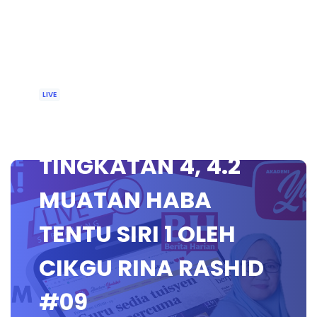
LIVE
🔴 [LIVE] FIZIK
TINGKATAN 4, 4.2
MUATAN HABA
TENTU SIRI 1 OLEH
CIKGU RINA RASHID
#09