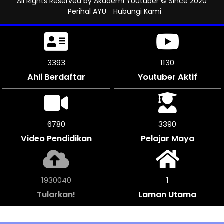
All Rights Reserved by
Akademi Youtuber
© Since 2020
Perihal AYU
Hubungi Kami
3747
1248
Ahli Berdaftar
Youtuber Aktif
7488
3744
Video Pendidikan
Pelajar Maya
2131584
1
Tularkan!
Laman Utama