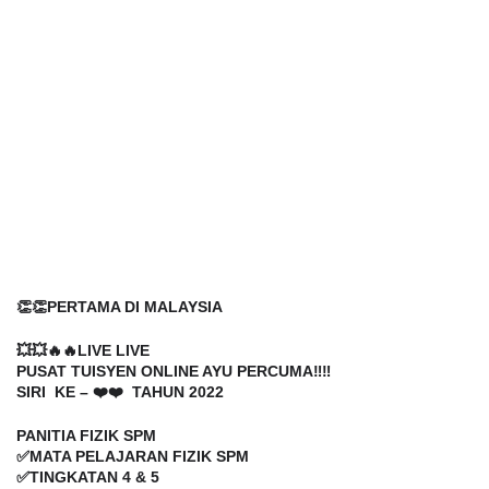
👏👏PERTAMA DI MALAYSIA
💥💥🔥🔥LIVE LIVE 
PUSAT TUISYEN ONLINE AYU PERCUMA‼️‼️
SIRI  KE – ❤️❤️  TAHUN 2022
PANITIA FIZIK SPM
✅MATA PELAJARAN FIZIK SPM
✅TINGKATAN 4 & 5