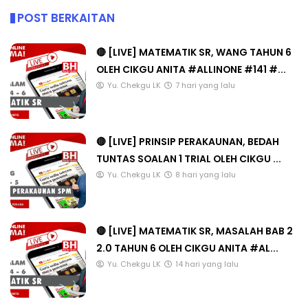
POST BERKAITAN
🔴 [LIVE] MATEMATIK SR, WANG TAHUN 6
OLEH CIKGU ANITA #ALLINONE #141 #...
Yu. Chekgu LK
7 hari yang lalu
🔴 [LIVE] PRINSIP PERAKAUNAN, BEDAH
TUNTAS SOALAN 1 TRIAL OLEH CIKGU ...
Yu. Chekgu LK
8 hari yang lalu
🔴 [LIVE] MATEMATIK SR, MASALAH BAB 2
2.0 TAHUN 6 OLEH CIKGU ANITA #AL...
Yu. Chekgu LK
14 hari yang lalu