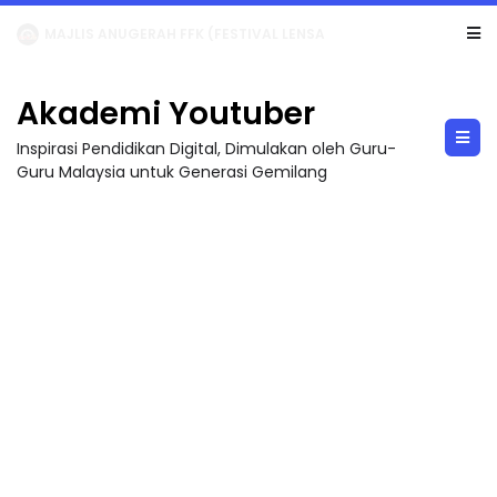
LIVE
🔴 [LIVE] MATEMATIK SR, WANG TAHUN 6 OLEH CIKGU ANITA #ALLINONE #141 #...
Akademi Youtuber
Inspirasi Pendidikan Digital, Dimulakan oleh Guru-
Guru Malaysia untuk Generasi Gemilang