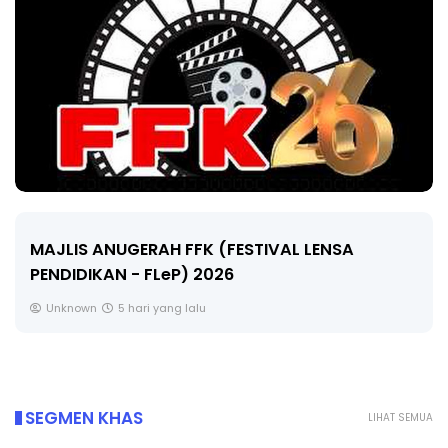
LIVE
🔴 [LIVE] MATEMATIK SR, WANG TAHUN 6 OLEH
CIKGU ANITA #ALLINONE #141 #...
Yu. Chekgu LK
7 hari yang lalu
SEGMEN KHAS
LIHAT SEMUA