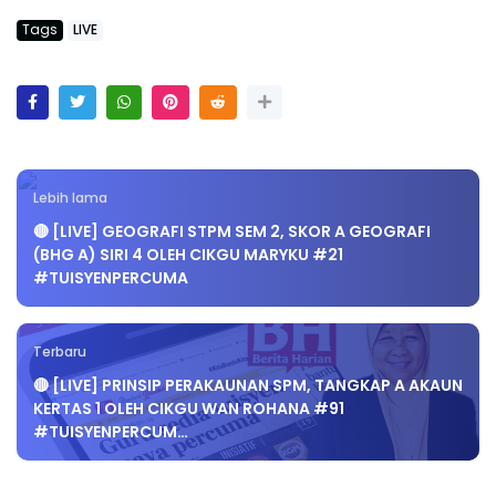
Tags
LIVE
Lebih lama
🔴 [LIVE] GEOGRAFI STPM SEM 2, SKOR A GEOGRAFI
(BHG A) SIRI 4 OLEH CIKGU MARYKU #21
#TUISYENPERCUMA
Terbaru
🔴 [LIVE] PRINSIP PERAKAUNAN SPM, TANGKAP A AKAUN
KERTAS 1 OLEH CIKGU WAN ROHANA #91
#TUISYENPERCUM…