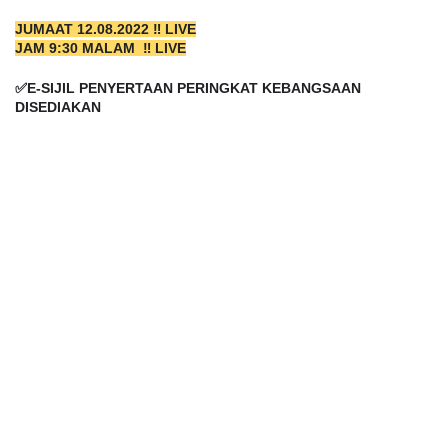
JUMAAT 12.08.2022 ‼️ LIVE
JAM 9:30 MALAM  ‼️ LIVE
✅E-SIJIL PENYERTAAN PERINGKAT KEBANGSAAN 
DISEDIAKAN