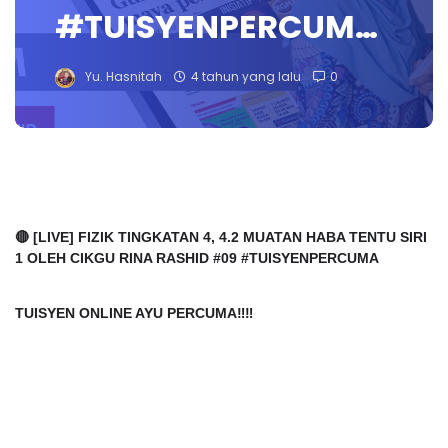
#TUISYENPERCUM…
Yu. Hasnitah
4 tahun yang lalu
0
🔴 [LIVE] FIZIK TINGKATAN 4, 4.2 MUATAN HABA TENTU SIRI 
1 OLEH CIKGU RINA RASHI
TUISYEN ONLINE AYU PERCUMA‼️‼️