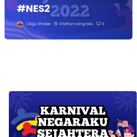
#NES2
Cikgu Shidee
4 tahun yang lalu
0