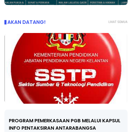
AKAN DATANG!
LIHAT SEMUA
LIVE
🔴 [LIVE] FIZIK TING 5 (DLP), 5.2