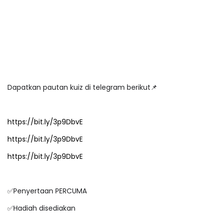
Dapatkan pautan kuiz di telegram berikut📌
https://bit.ly/3p9DbvE
https://bit.ly/3p9DbvE
https://bit.ly/3p9DbvE
✅Penyertaan PERCUMA
✅Hadiah disediakan