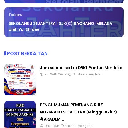
Terbaru
SEKOLAHKU SEJAHTERA l SJK(C) BACHANG, MELAKA
oleh Yu. Shidee
POST BERKAITAN
Jom semua sertai DBKL Pantun Merdeka!
Yu. Suffi Yusof
3 tahun yang lalu
PENGUMUMAN PEMENANG KUIZ
NEGARAKU SEJAHTERA (Minggu Akhir)
#AKADEM...
Unknown
4 tahun yang lalu