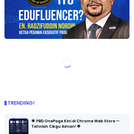
TRENDING!
🌟 PBD OnePage Kini di Chrome Web Store —
Tahniah Cikgu Aiman! 🌟