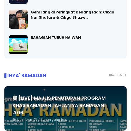
Gemilang di Peringkat Kebangsaan: Cikgu
Nur Shafura & Cikgu Shazw…
BAHAGIAN TUBUH HAIWAN
IHYA' RAMADAN
LIHAT SEMUA
🔴 [LIVE] MAJLIS PENUTUPAN PROGRAM
KHAS RAMADAN : AHLAN YA RAMADAN
#06...
Unknown
4 tahun yang lalu