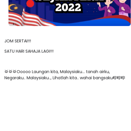
JOM SERTAI!!!
SATU HARI SAHAJA LAGI!!!
🥁🥁🥁Ooooo Laungan kita, Malaysiaku... tanah airku,
Negaraku.. Malaysiaku.., Lihatlah kita.. wahai bangsaku🎼🎼🎼