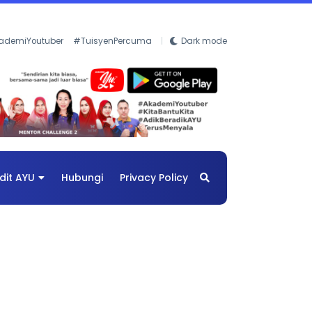
ademiYoutuber
#TuisyenPercuma
Dark mode
dit AYU
Hubungi
Privacy Policy