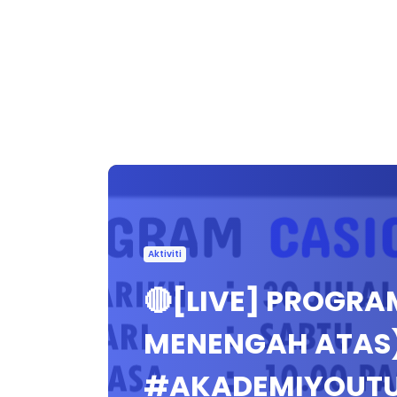
Aktiviti
🔴[LIVE] PROGRA
MENENGAH ATAS) 
#AKADEMIYOUT