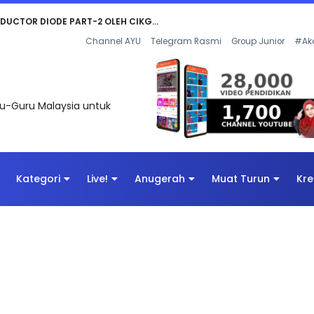
KOR SOALAN 1 TRIAL OLEH CIKGU WAN...
Channel AYU
Telegram Rasmi
Group Junior
#Ak
uru-Guru Malaysia untuk
Kategori
Live!
Anugerah
Muat Turun
Kre