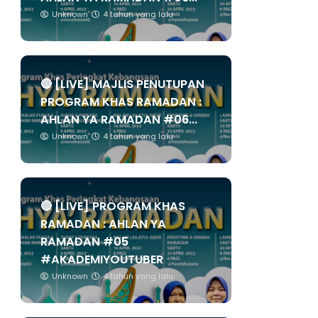
Unknown
4 tahun yang lalu
🔴 [LIVE] MAJLIS PENUTUPAN
PROGRAM KHAS RAMADAN :
AHLAN YA RAMADAN #06...
Unknown
4 tahun yang lalu
🔴 [LIVE] PROGRAM KHAS
RAMADAN : AHLAN YA
RAMADAN #05
#AKADEMIYOUTUBER
Unknown
4 tahun yang lalu