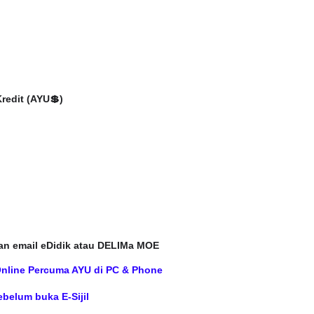
edit (AYU💲)
an email eDidik atau DELIMa MOE
Online Percuma AYU di PC & Phone
belum buka E-Sijil