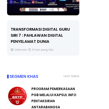
LIVE
MAJLIS ANUGERAH FFK
(FESTIVAL LENSA PENDIDIKAN -
🔴 [LIVE]
FLeP) 2026
TAHUN 6 O
#ALLINONE
Unknown
7 hari yang lalu
Yu. Chekgu 
SEGMEN KHAS
LIHAT SEMUA
PROGRAM PEMERKASAAN
PGB MELALUI KAPSUL INFO
PENTAKSIRAN
ANTARABANGSA