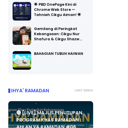
🌟 PBD OnePage Kini di
Chrome Web Store —
Tahniah Cikgu Aiman! 🌟
Gemilang di Peringkat
Kebangsaan: Cikgu Nur
Shafura & Cikgu Shazw…
BAHAGIAN TUBUH HAIWAN
IHYA' RAMADAN
LIHAT SEMUA
🔴 [LIVE] MAJLIS PENUTUPAN
PROGRAM KHAS RAMADAN :
AHLAN YA RAMADAN #06...