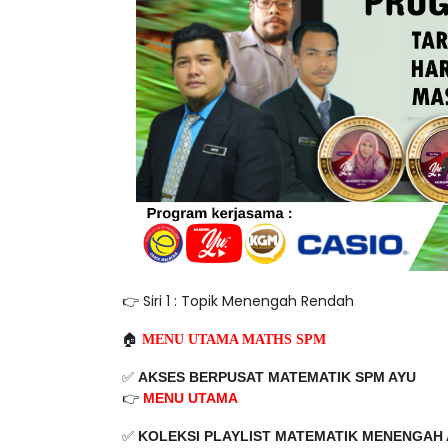
LIVE
ejarah Tingkatan 4
🔴 [LIVE] PRINSI
Unknown
9 hari yang lalu
BEDAH TUNTAS SO
OLEH CIKGU ...
Yu. Chekgu LK
10 h
👉 Siri 1 : Topik Menengah Rendah
🏠
MENU UTAMA MATHS SPM
✅
AKSES BERPUSAT MATEMATIK SPM AYU
👉
MENU UTAMA
✅
KOLEKSI PLAYLIST
MATEMATIK MENENGAH