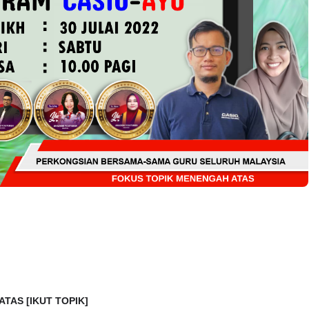
TRANSFORMASI DIGITAL GURU
SIRI 7 : PAHLAWAN DIGITAL
P PERAKAUNAN,
PENYELAMAT DUNIA
ALAN 1 TRIAL
Unknown
6 hari yang lalu
ari yang lalu
 ATAS
[IKUT TOPIK]