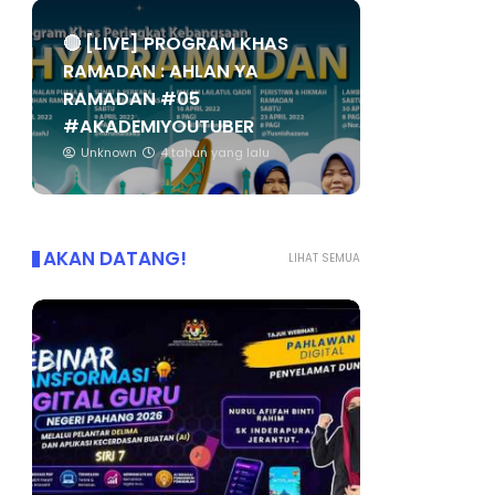
🔴 [LIVE] PROGRAM KHAS
RAMADAN : AHLAN YA
RAMADAN #05
#AKADEMIYOUTUBER
Unknown
4 tahun yang lalu
AKAN DATANG!
LIHAT SEMUA