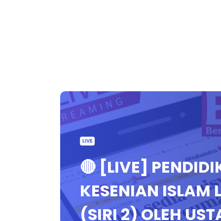
LIVE
🔴 [LIVE] PENDID
KESENIAN ISLAM
(SIRI 2) OLEH U