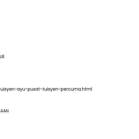
UE
tuisyen-ayu-pusat-tuisyen-percuma.html
GSAAN