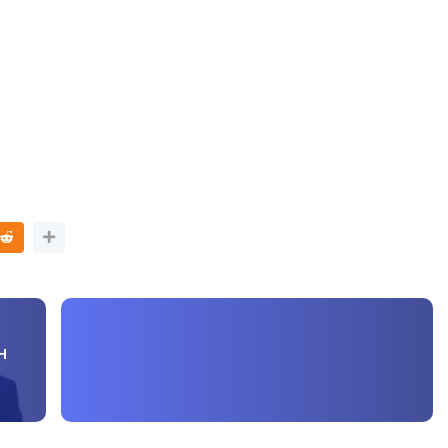
LIVE
atan 4
🔴 [LIVE] PRINSIP PERAKAUNAN
i yang lalu
PECUT SKOR SOALAN 1 TRIAL
OLEH CIKGU WAN...
Yu. Chekgu LK
dalam 2 jam yang lalu
H