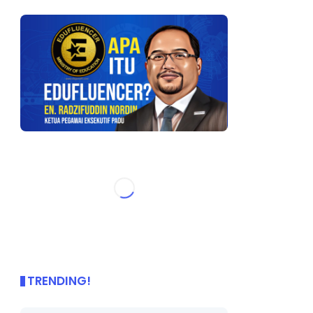
TRENDING!
🌟 PBD OnePage Kini di