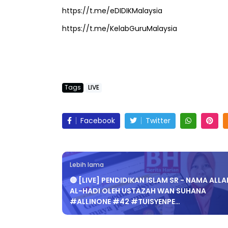
https://t.me/eDIDIKMalaysia
https://t.me/KelabGuruMalaysia
LIVE
Sejarah Tingk
🔴 [LIVE] MATEMATIK SR, WANG
Unknown
7 har
TAHUN 6 OLEH CIKGU ANITA
Tags
LIVE
#ALLINONE #141 #...
Yu. Chekgu LK
7 hari yang lalu
Facebook
Twitter
Lebih lama
🔴 [LIVE] PENDIDIKAN ISLAM SR - NAMA ALLA
AL-HADI OLEH USTAZAH WAN SUHANA
#ALLINONE #42 #TUISYENPE…