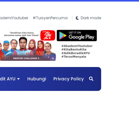
ademiYoutuber
#TuisyenPercuma
Dark mode
dit AYU
Hubungi
Privacy Policy