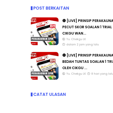
POST BERKAITAN
🔴 [LIVE] PRINSIP PERAKAUN
PECUT SKOR SOALAN 1 TRIAL
CIKGU WAN...
Yu. Chekgu LK
dalam 2 jam yang lalu
🔴 [LIVE] PRINSIP PERAKAUN
BEDAH TUNTAS SOALAN 1 TRI
OLEH CIKGU ...
Yu. Chekgu LK
8 hari yang lal
CATAT ULASAN