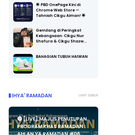
Chrome Web Store —
Tahniah Cikgu Aiman! 🌟
Gemilang di Peringkat
Kebangsaan: Cikgu Nur
Shafura & Cikgu Shazw…
BAHAGIAN TUBUH HAIWAN
IHYA' RAMADAN
LIHAT SEMUA
🔴 [LIVE] MAJLIS PENUTUPAN
PROGRAM KHAS RAMADAN :
AHLAN YA RAMADAN #06...