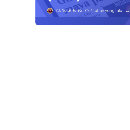
YU. Nurul Haiza
4 tahun yang lalu