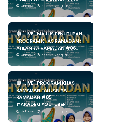
Unknown
4 tahun yang lalu
🔴 [LIVE] MAJLIS PENUTUPAN
PROGRAM KHAS RAMADAN :
AHLAN YA RAMADAN #06...
Unknown
4 tahun yang lalu
🔴 [LIVE] PROGRAM KHAS
RAMADAN : AHLAN YA
RAMADAN #05
#AKADEMIYOUTUBER
Unknown
4 tahun yang lalu