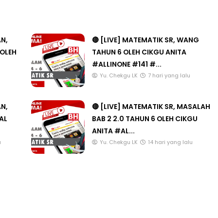
AN,
🔴 [LIVE] MATEMATIK SR, WANG
 OLEH
TAHUN 6 OLEH CIKGU ANITA
#ALLINONE #141 #...
Yu. Chekgu LK
7 hari yang lalu
AN,
🔴 [LIVE] MATEMATIK SR, MASALAH
AL
BAB 2 2.0 TAHUN 6 OLEH CIKGU
ANITA #AL...
u
Yu. Chekgu LK
14 hari yang lalu