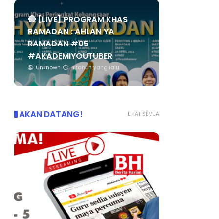
🔴 [LIVE] PROGRAM KHAS
RAMADAN : AHLAN YA
RAMADAN #05
#AKADEMIYOUTUBER
Unknown
4 tahun yang lalu
AKAN DATANG!
LIHAT SEMUA